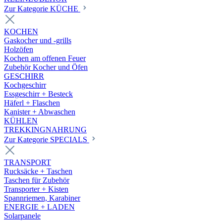
Zur Kategorie KÜCHE
KOCHEN
Gaskocher und -grills
Holzöfen
Kochen am offenen Feuer
Zubehör Kocher und Öfen
GESCHIRR
Kochgeschirr
Essgeschirr + Besteck
Häferl + Flaschen
Kanister + Abwaschen
KÜHLEN
TREKKINGNAHRUNG
Zur Kategorie SPECIALS
TRANSPORT
Rucksäcke + Taschen
Taschen für Zubehör
Transporter + Kisten
Spannriemen, Karabiner
ENERGIE + LADEN
Solarpanele