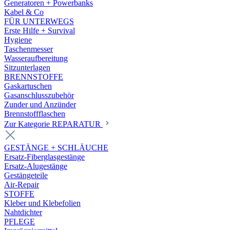
Generatoren + Powerbanks
Kabel & Co
FÜR UNTERWEGS
Erste Hilfe + Survival
Hygiene
Taschenmesser
Wasseraufbereitung
Sitzunterlagen
BRENNSTOFFE
Gaskartuschen
Gasanschlusszubehör
Zunder und Anzünder
Brennstoffflaschen
Zur Kategorie REPARATUR
GESTÄNGE + SCHLÄUCHE
Ersatz-Fiberglasgestänge
Ersatz-Alugestänge
Gestängeteile
Air-Repair
STOFFE
Kleber und Klebefolien
Nahtdichter
PFLEGE