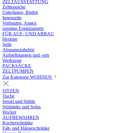
ZELTAUSSTATTUNG
Zeltteppiche
Unterlagen, Böden
Innenzelte
Vorbauten, Annex
sonstige Ergänzungen
FÜR AUF- UND ABBAU
Heringe
Seile
Abspannzubehör
Aufstellstangen und -sets
Werkzeug
PACKSÄCKE
ZELTPUMPEN
Zur Kategorie WOHNEN
SITZEN
Tische
Sessel und Stühle
Sitzbänke und Sofas
Hocker
AUFBEWAHREN
Kocherschränke
Falt- und Hängeschränke