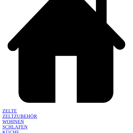
ZELTE
ZELTZUBEHÖR
WOHNEN
SCHLAFEN
KÜCHE