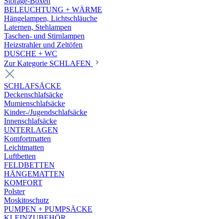
Storage-Boxen
BELEUCHTUNG + WÄRME
Hängelampen, Lichtschläuche
Laternen, Stehlampen
Taschen- und Stirnlampen
Heizstrahler und Zeltöfen
DUSCHE + WC
Zur Kategorie SCHLAFEN
SCHLAFSÄCKE
Deckenschlafsäcke
Mumienschlafsäcke
Kinder-/Jugendschlafsäcke
Innenschlafsäcke
UNTERLAGEN
Komfortmatten
Leichtmatten
Luftbetten
FELDBETTEN
HÄNGEMATTEN
KOMFORT
Polster
Moskitoschutz
PUMPEN + PUMPSÄCKE
KLEINZUBEHÖR