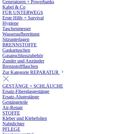
Generatoren + Powerbanks
Kabel & Co
FÜR UNTERWEGS
Erste Hilfe + Survival
Hygiene
Taschenmesser
Wasseraufbereitung
Sitzunterlagen
BRENNSTOFFE
Gaskartuschen
Gasanschlusszubehör
Zunder und Anzünder
Brennstoffflaschen
Zur Kategorie REPARATUR
GESTÄNGE + SCHLÄUCHE
Ersatz-Fiberglasgestänge
Ersatz-Alugestänge
Gestängeteile
Air-Repair
STOFFE
Kleber und Klebefolien
Nahtdichter
PFLEGE