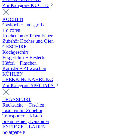
Zur Kategorie KÜCHE
KOCHEN
Gaskocher und -grills
Holzöfen
Kochen am offenen Feuer
Zubehör Kocher und Öfen
GESCHIRR
Kochgeschirr
Essgeschirr + Besteck
Häferl + Flaschen
Kanister + Abwaschen
KÜHLEN
TREKKINGNAHRUNG
Zur Kategorie SPECIALS
TRANSPORT
Rucksäcke + Taschen
Taschen für Zubehör
Transporter + Kisten
Spannriemen, Karabiner
ENERGIE + LADEN
Solarpanele