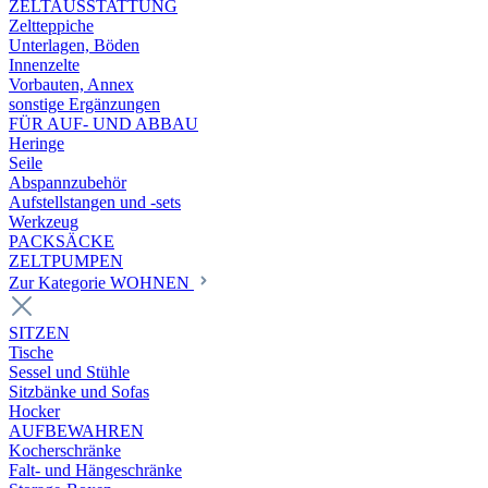
ZELTAUSSTATTUNG
Zeltteppiche
Unterlagen, Böden
Innenzelte
Vorbauten, Annex
sonstige Ergänzungen
FÜR AUF- UND ABBAU
Heringe
Seile
Abspannzubehör
Aufstellstangen und -sets
Werkzeug
PACKSÄCKE
ZELTPUMPEN
Zur Kategorie WOHNEN
SITZEN
Tische
Sessel und Stühle
Sitzbänke und Sofas
Hocker
AUFBEWAHREN
Kocherschränke
Falt- und Hängeschränke