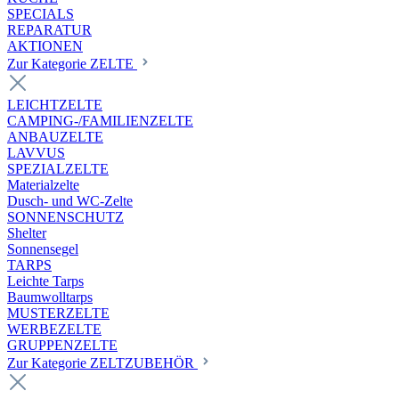
SPECIALS
REPARATUR
AKTIONEN
Zur Kategorie ZELTE
LEICHTZELTE
CAMPING-/FAMILIENZELTE
ANBAUZELTE
LAVVUS
SPEZIALZELTE
Materialzelte
Dusch- und WC-Zelte
SONNENSCHUTZ
Shelter
Sonnensegel
TARPS
Leichte Tarps
Baumwolltarps
MUSTERZELTE
WERBEZELTE
GRUPPENZELTE
Zur Kategorie ZELTZUBEHÖR