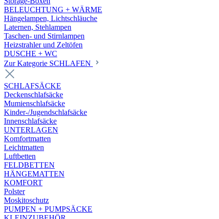
Storage-Boxen
BELEUCHTUNG + WÄRME
Hängelampen, Lichtschläuche
Laternen, Stehlampen
Taschen- und Stirnlampen
Heizstrahler und Zeltöfen
DUSCHE + WC
Zur Kategorie SCHLAFEN
SCHLAFSÄCKE
Deckenschlafsäcke
Mumienschlafsäcke
Kinder-/Jugendschlafsäcke
Innenschlafsäcke
UNTERLAGEN
Komfortmatten
Leichtmatten
Luftbetten
FELDBETTEN
HÄNGEMATTEN
KOMFORT
Polster
Moskitoschutz
PUMPEN + PUMPSÄCKE
KLEINZUBEHÖR