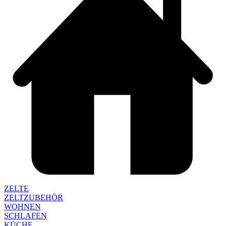
ZELTE
ZELTZUBEHÖR
WOHNEN
SCHLAFEN
KÜCHE