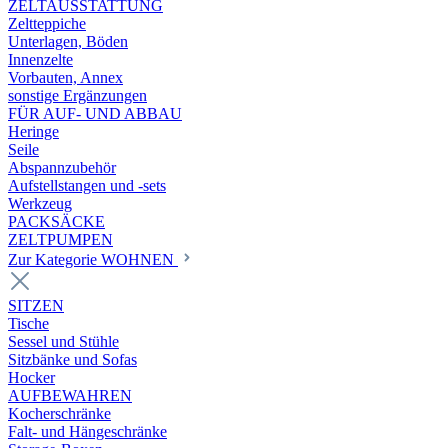
ZELTAUSSTATTUNG
Zeltteppiche
Unterlagen, Böden
Innenzelte
Vorbauten, Annex
sonstige Ergänzungen
FÜR AUF- UND ABBAU
Heringe
Seile
Abspannzubehör
Aufstellstangen und -sets
Werkzeug
PACKSÄCKE
ZELTPUMPEN
Zur Kategorie WOHNEN
SITZEN
Tische
Sessel und Stühle
Sitzbänke und Sofas
Hocker
AUFBEWAHREN
Kocherschränke
Falt- und Hängeschränke