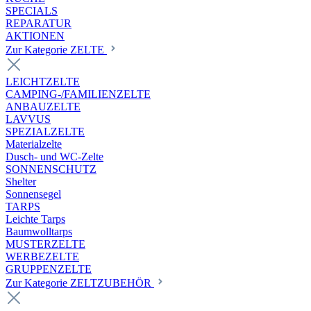
SPECIALS
REPARATUR
AKTIONEN
Zur Kategorie ZELTE
LEICHTZELTE
CAMPING-/FAMILIENZELTE
ANBAUZELTE
LAVVUS
SPEZIALZELTE
Materialzelte
Dusch- und WC-Zelte
SONNENSCHUTZ
Shelter
Sonnensegel
TARPS
Leichte Tarps
Baumwolltarps
MUSTERZELTE
WERBEZELTE
GRUPPENZELTE
Zur Kategorie ZELTZUBEHÖR