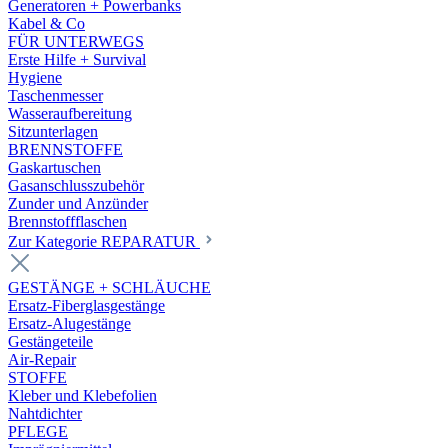
Generatoren + Powerbanks
Kabel & Co
FÜR UNTERWEGS
Erste Hilfe + Survival
Hygiene
Taschenmesser
Wasseraufbereitung
Sitzunterlagen
BRENNSTOFFE
Gaskartuschen
Gasanschlusszubehör
Zunder und Anzünder
Brennstoffflaschen
Zur Kategorie REPARATUR
GESTÄNGE + SCHLÄUCHE
Ersatz-Fiberglasgestänge
Ersatz-Alugestänge
Gestängeteile
Air-Repair
STOFFE
Kleber und Klebefolien
Nahtdichter
PFLEGE