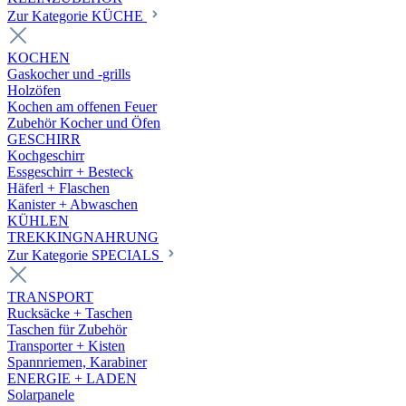
Zur Kategorie KÜCHE
KOCHEN
Gaskocher und -grills
Holzöfen
Kochen am offenen Feuer
Zubehör Kocher und Öfen
GESCHIRR
Kochgeschirr
Essgeschirr + Besteck
Häferl + Flaschen
Kanister + Abwaschen
KÜHLEN
TREKKINGNAHRUNG
Zur Kategorie SPECIALS
TRANSPORT
Rucksäcke + Taschen
Taschen für Zubehör
Transporter + Kisten
Spannriemen, Karabiner
ENERGIE + LADEN
Solarpanele