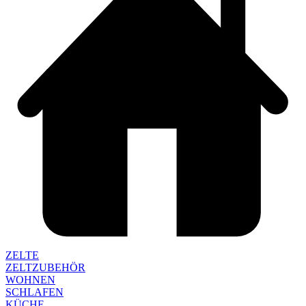
ZELTE
ZELTZUBEHÖR
WOHNEN
SCHLAFEN
KÜCHE