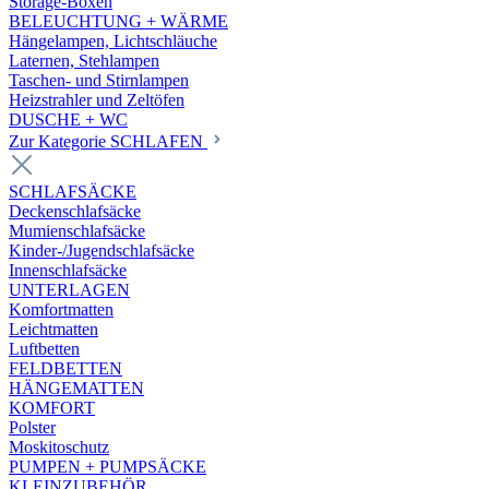
Storage-Boxen
BELEUCHTUNG + WÄRME
Hängelampen, Lichtschläuche
Laternen, Stehlampen
Taschen- und Stirnlampen
Heizstrahler und Zeltöfen
DUSCHE + WC
Zur Kategorie SCHLAFEN
SCHLAFSÄCKE
Deckenschlafsäcke
Mumienschlafsäcke
Kinder-/Jugendschlafsäcke
Innenschlafsäcke
UNTERLAGEN
Komfortmatten
Leichtmatten
Luftbetten
FELDBETTEN
HÄNGEMATTEN
KOMFORT
Polster
Moskitoschutz
PUMPEN + PUMPSÄCKE
KLEINZUBEHÖR