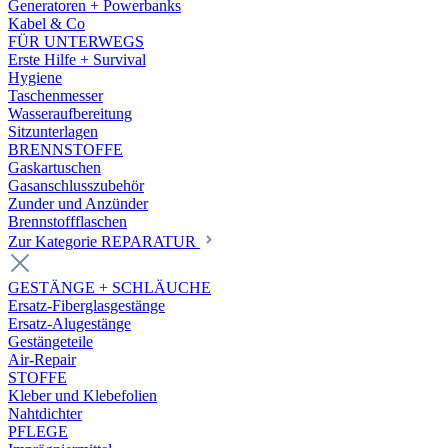
Generatoren + Powerbanks
Kabel & Co
FÜR UNTERWEGS
Erste Hilfe + Survival
Hygiene
Taschenmesser
Wasseraufbereitung
Sitzunterlagen
BRENNSTOFFE
Gaskartuschen
Gasanschlusszubehör
Zunder und Anzünder
Brennstoffflaschen
Zur Kategorie REPARATUR
GESTÄNGE + SCHLÄUCHE
Ersatz-Fiberglasgestänge
Ersatz-Alugestänge
Gestängeteile
Air-Repair
STOFFE
Kleber und Klebefolien
Nahtdichter
PFLEGE