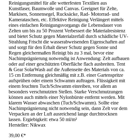
Reinigungsmittel für alle wetterfesten Textilien aus
Kunstfaser, Baumwolle und Canvas. Geeignet für Zelte,
Markisen, Sonnensegel, Rucksäcke, Rad- Motorrad- und
Kamerataschen, etc. Effektive Reinigung Verlängert mittels
eines einfachen Reinigungsvorgangs die Lebensdauer von
Zelten um bis zu 50 Prozent Verbessert die Materialresistenz
und bietet Schutz gegen Materialzerfall durch schädliche UV-
Strahlung Frischt die wasserabweisenden Eigenschaften auf
und sorgt für den Erhalt dieser Schutz gegen Sonne und
Regen gleichermaßen Reinigt bis zu 3 mal, bevor eine
Nachimprägnierung notwendig ist Anwendung: Zelt aufbauen
oder auf einer geschützten Oberfläche flach ausbreiten. Tent
& Gear SolarWash auf die Außenseite des Materials von ca.
15 cm Entfernung gleichmäßig mit z.B. einer Gartenspritze
aufsprühen oder einem Schwamm auftragen. Flüssigkeit mit
einem feuchten Tuch/Schwamm einreiben, vor allem an
besonders verschmutzten Stellen. Starke Verschmutzungen
können auch mittels einer Nylonbürste entfernt werden. Mit
klarem Wasser abwaschen (Tuch/Schwamm). Sollte eine
Nachimprägnierung nicht notwendig sein, dann Zelt vor dem
Verpacken an der Luft ausreichend lange durchtrocknen
lassen. Ergiebigkeit: etwa 50 ml/m²
Hersteller:
Nikwax
39,00 €*