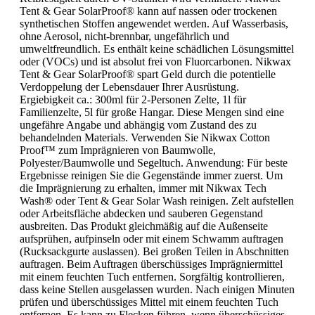
Tent & Gear SolarProof® kann auf nassen oder trockenen
synthetischen Stoffen angewendet werden. Auf Wasserbasis,
ohne Aerosol, nicht-brennbar, ungefährlich und
umweltfreundlich. Es enthält keine schädlichen Lösungsmittel
oder (VOCs) und ist absolut frei von Fluorcarbonen. Nikwax
Tent & Gear SolarProof® spart Geld durch die potentielle
Verdoppelung der Lebensdauer Ihrer Ausrüstung.
Ergiebigkeit ca.: 300ml für 2-Personen Zelte, 1l für
Familienzelte, 5l für große Hangar. Diese Mengen sind eine
ungefähre Angabe und abhängig vom Zustand des zu
behandelnden Materials. Verwenden Sie Nikwax Cotton
Proof™ zum Imprägnieren von Baumwolle,
Polyester/Baumwolle und Segeltuch. Anwendung: Für beste
Ergebnisse reinigen Sie die Gegenstände immer zuerst. Um
die Imprägnierung zu erhalten, immer mit Nikwax Tech
Wash® oder Tent & Gear Solar Wash reinigen. Zelt aufstellen
oder Arbeitsfläche abdecken und sauberen Gegenstand
ausbreiten. Das Produkt gleichmäßig auf die Außenseite
aufsprühen, aufpinseln oder mit einem Schwamm auftragen
(Rucksackgurte auslassen). Bei großen Teilen in Abschnitten
auftragen. Beim Auftragen überschüssiges Imprägniermittel
mit einem feuchten Tuch entfernen. Sorgfältig kontrollieren,
dass keine Stellen ausgelassen wurden. Nach einigen Minuten
prüfen und überschüssiges Mittel mit einem feuchten Tuch
entfernen. Es kann zu Flecken führen, wenn überschüssiges