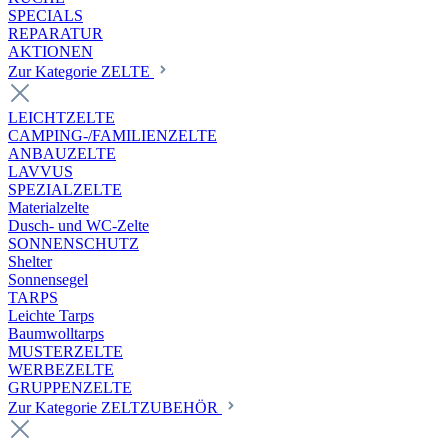
SPECIALS
REPARATUR
AKTIONEN
Zur Kategorie ZELTE
LEICHTZELTE
CAMPING-/FAMILIENZELTE
ANBAUZELTE
LAVVUS
SPEZIALZELTE
Materialzelte
Dusch- und WC-Zelte
SONNENSCHUTZ
Shelter
Sonnensegel
TARPS
Leichte Tarps
Baumwolltarps
MUSTERZELTE
WERBEZELTE
GRUPPENZELTE
Zur Kategorie ZELTZUBEHÖR