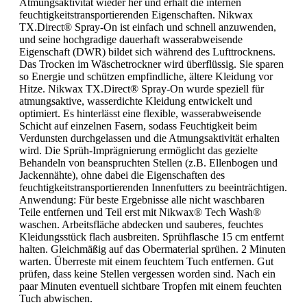
Atmungsaktivität wieder her und erhält die internen
feuchtigkeitstransportierenden Eigenschaften. Nikwax
TX.Direct® Spray-On ist einfach und schnell anzuwenden,
und seine hochgradige dauerhaft wasserabweisende
Eigenschaft (DWR) bildet sich während des Lufttrocknens.
Das Trocken im Wäschetrockner wird überflüssig. Sie sparen
so Energie und schützen empfindliche, ältere Kleidung vor
Hitze. Nikwax TX.Direct® Spray-On wurde speziell für
atmungsaktive, wasserdichte Kleidung entwickelt und
optimiert. Es hinterlässt eine flexible, wasserabweisende
Schicht auf einzelnen Fasern, sodass Feuchtigkeit beim
Verdunsten durchgelassen und die Atmungsaktivität erhalten
wird. Die Sprüh-Imprägnierung ermöglicht das gezielte
Behandeln von beanspruchten Stellen (z.B. Ellenbogen und
Jackennähte), ohne dabei die Eigenschaften des
feuchtigkeitstransportierenden Innenfutters zu beeinträchtigen.
Anwendung: Für beste Ergebnisse alle nicht waschbaren
Teile entfernen und Teil erst mit Nikwax® Tech Wash®
waschen. Arbeitsfläche abdecken und sauberes, feuchtes
Kleidungsstück flach ausbreiten. Sprühflasche 15 cm entfernt
halten. Gleichmäßig auf das Obermaterial sprühen. 2 Minuten
warten. Überreste mit einem feuchtem Tuch entfernen. Gut
prüfen, dass keine Stellen vergessen worden sind. Nach ein
paar Minuten eventuell sichtbare Tropfen mit einem feuchten
Tuch abwischen.