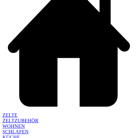
ZELTE
ZELTZUBEHÖR
WOHNEN
SCHLAFEN
KÜCHE