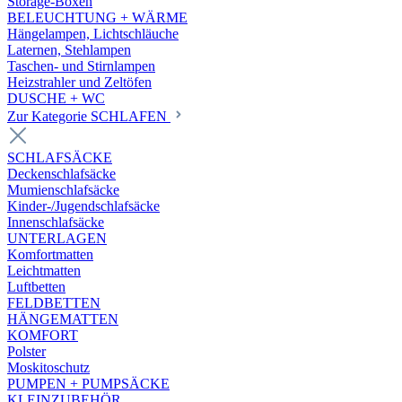
Storage-Boxen
BELEUCHTUNG + WÄRME
Hängelampen, Lichtschläuche
Laternen, Stehlampen
Taschen- und Stirnlampen
Heizstrahler und Zeltöfen
DUSCHE + WC
Zur Kategorie SCHLAFEN
SCHLAFSÄCKE
Deckenschlafsäcke
Mumienschlafsäcke
Kinder-/Jugendschlafsäcke
Innenschlafsäcke
UNTERLAGEN
Komfortmatten
Leichtmatten
Luftbetten
FELDBETTEN
HÄNGEMATTEN
KOMFORT
Polster
Moskitoschutz
PUMPEN + PUMPSÄCKE
KLEINZUBEHÖR