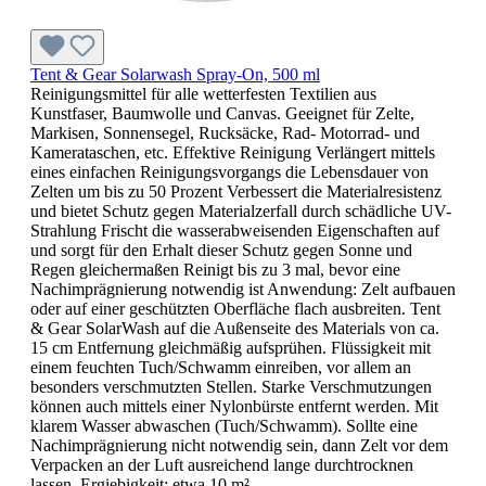
Tent & Gear Solarwash Spray-On, 500 ml
Reinigungsmittel für alle wetterfesten Textilien aus
Kunstfaser, Baumwolle und Canvas. Geeignet für Zelte,
Markisen, Sonnensegel, Rucksäcke, Rad- Motorrad- und
Kamerataschen, etc. Effektive Reinigung Verlängert mittels
eines einfachen Reinigungsvorgangs die Lebensdauer von
Zelten um bis zu 50 Prozent Verbessert die Materialresistenz
und bietet Schutz gegen Materialzerfall durch schädliche UV-
Strahlung Frischt die wasserabweisenden Eigenschaften auf
und sorgt für den Erhalt dieser Schutz gegen Sonne und
Regen gleichermaßen Reinigt bis zu 3 mal, bevor eine
Nachimprägnierung notwendig ist Anwendung: Zelt aufbauen
oder auf einer geschützten Oberfläche flach ausbreiten. Tent
& Gear SolarWash auf die Außenseite des Materials von ca.
15 cm Entfernung gleichmäßig aufsprühen. Flüssigkeit mit
einem feuchten Tuch/Schwamm einreiben, vor allem an
besonders verschmutzten Stellen. Starke Verschmutzungen
können auch mittels einer Nylonbürste entfernt werden. Mit
klarem Wasser abwaschen (Tuch/Schwamm). Sollte eine
Nachimprägnierung nicht notwendig sein, dann Zelt vor dem
Verpacken an der Luft ausreichend lange durchtrocknen
lassen. Ergiebigkeit: etwa 10 m²