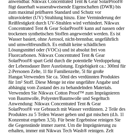
anwendbar. Nikwax Concentrated Tent & Gear SolarProof®
fügt dauerhaft wasserabweisende Eigenschaften (DWR) bis
zum maximal prüfbaren Standard und Schutz vor
ultravioletter (UV) Strahlung hinzu. Eine Verminderung der
Reißfestigkeit durch UV-Strahlen wird verhindert. Nikwax
Concentrated Tent & Gear SolarProof® kann auf nassen oder
trockenen synthetischen Stoffen angewendet werden. Es ist
Wasser basiert, ohne Aerosol, nicht-brennbar, ungefährlich
und umweltfreundlich. Es enthält keine schädlichen
Lösungsmittel oder (VOCs) und ist absolut frei von
Fluorcarbonen. Nikwax Concentrated Tent & Gear
SolarProof® spart Geld durch die potentielle Verdoppelung
der Lebensdauer Ihrer Ausrüstung. Ergiebigkeit ca.: 300ml für
2-Personen Zelte, 1l für Familienzelte, 5l für große
Hangar.Verwenden Sie ca. 50ml des verdünnten Produktes
für 1m² Stoff. Diese Menge ist eine ungefähre Angabe und
abhängig vom Zustand des zu behandelnden Materials.
Verwenden Sie Nikwax Cotton Proof™ zum Imprägnieren
von Baumwolle, Polyester/Baumwolle und Segeltuch
Anwendung: Nikwax Concentrated Tent & Gear
SolarProof® vor Gebrauch mit Wasser verdünnen. 2 Teile des
Produktes zu 5 Teilen Wasser geben und gut mischen (d.h. 1l
Konzentrat ergeben 3,5l). Für beste Ergebnisse reinigen Sie
die Gegenstände immer zuerst. Um die Imprägnierung zu
erhalten, immer mit Nikwax Tech Wash® reinigen. Zelt