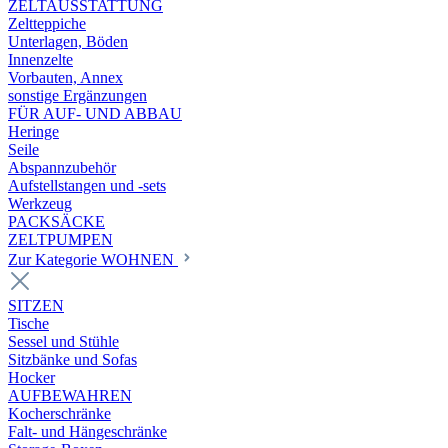
ZELTAUSSTATTUNG
Zeltteppiche
Unterlagen, Böden
Innenzelte
Vorbauten, Annex
sonstige Ergänzungen
FÜR AUF- UND ABBAU
Heringe
Seile
Abspannzubehör
Aufstellstangen und -sets
Werkzeug
PACKSÄCKE
ZELTPUMPEN
Zur Kategorie WOHNEN
SITZEN
Tische
Sessel und Stühle
Sitzbänke und Sofas
Hocker
AUFBEWAHREN
Kocherschränke
Falt- und Hängeschränke