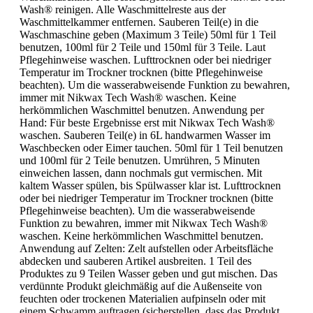
Wash® reinigen. Alle Waschmittelreste aus der
Waschmittelkammer entfernen. Sauberen Teil(e) in die
Waschmaschine geben (Maximum 3 Teile) 50ml für 1 Teil
benutzen, 100ml für 2 Teile und 150ml für 3 Teile. Laut
Pflegehinweise waschen. Lufttrocknen oder bei niedriger
Temperatur im Trockner trocknen (bitte Pflegehinweise
beachten). Um die wasserabweisende Funktion zu bewahren,
immer mit Nikwax Tech Wash® waschen. Keine
herkömmlichen Waschmittel benutzen. Anwendung per
Hand: Für beste Ergebnisse erst mit Nikwax Tech Wash®
waschen. Sauberen Teil(e) in 6L handwarmen Wasser im
Waschbecken oder Eimer tauchen. 50ml für 1 Teil benutzen
und 100ml für 2 Teile benutzen. Umrühren, 5 Minuten
einweichen lassen, dann nochmals gut vermischen. Mit
kaltem Wasser spülen, bis Spülwasser klar ist. Lufttrocknen
oder bei niedriger Temperatur im Trockner trocknen (bitte
Pflegehinweise beachten). Um die wasserabweisende
Funktion zu bewahren, immer mit Nikwax Tech Wash®
waschen. Keine herkömmlichen Waschmittel benutzen.
Anwendung auf Zelten: Zelt aufstellen oder Arbeitsfläche
abdecken und sauberen Artikel ausbreiten. 1 Teil des
Produktes zu 9 Teilen Wasser geben und gut mischen. Das
verdünnte Produkt gleichmäßig auf die Außenseite von
feuchten oder trockenen Materialien aufpinseln oder mit
einem Schwamm auftragen (sicherstellen, dass das Produkt