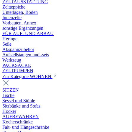
ZELTAUSSTATTUNG
Zeltteppiche
Unterlagen, Böden
Innenzelte
Vorbauten, Annex
sonstige Ergänzungen
FÜR AUF- UND ABBAU
Heringe
Seile
Abspannzubehör
Aufstellstangen und -sets
Werkzeug
PACKSÄCKE
ZELTPUMPEN
Zur Kategorie WOHNEN
SITZEN
Tische
Sessel und Stühle
Sitzbänke und Sofas
Hocker
AUFBEWAHREN
Kocherschränke
Falt- und Hängeschränke