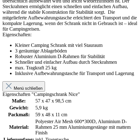
übersichtlich aufbewahrt wird und leicht wiederzufinden ist. Der
Steckrahmen ermöglicht einen schnellen und einfachen Aufbau,
während die stabile Konstruktion für Stabilität sorgt. Die
mitgelieferte Aufbewahrungstasche erleichtert den Transport und die
kompakte Lagerung, wenn der Schrank nicht in Gebrauch ist – ideal
für Campingreisen.
Eigenschaften:
Kleiner Camping Schrank mit viel Stauraum
3 geräumige Ablageböden
Robuster Aluminium D-Rahmen für Stabilität
Schneller und einfacher Aufbau durch Steckrahmen
max. Tragkraft 25 kg
Inklusive Aufbewahrungstasche für Transport und Lagerung
Menü schließen
Eigenschaften "Campingschrank Nice"
Maße:
57 x 47 x 98,5 cm
Gewicht:
5,9 kg
Packmaß:
59 x 48 x 11 cm
Polyester Air Mesh 600*300D, Aluminium D-
Material:
Rahmen 25 mm Aluminiumgestänge mit mattem
Finish
Lieferumfang:
inkl. Tragetasche