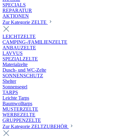
SPECIALS
REPARATUR
AKTIONEN
Zur Kategorie ZELTE
LEICHTZELTE
CAMPING-/FAMILIENZELTE
ANBAUZELTE
LAVVUS
SPEZIALZELTE
Materialzelte
Dusch- und WC-Zelte
SONNENSCHUTZ
Shelter
Sonnensegel
TARPS
Leichte Tarps
Baumwolltarps
MUSTERZELTE
WERBEZELTE
GRUPPENZELTE
Zur Kategorie ZELTZUBEHÖR