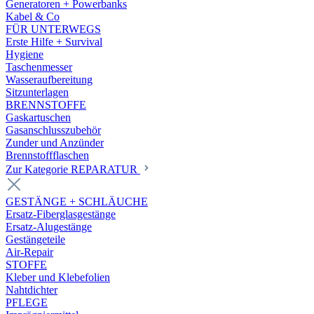
Generatoren + Powerbanks
Kabel & Co
FÜR UNTERWEGS
Erste Hilfe + Survival
Hygiene
Taschenmesser
Wasseraufbereitung
Sitzunterlagen
BRENNSTOFFE
Gaskartuschen
Gasanschlusszubehör
Zunder und Anzünder
Brennstoffflaschen
Zur Kategorie REPARATUR
GESTÄNGE + SCHLÄUCHE
Ersatz-Fiberglasgestänge
Ersatz-Alugestänge
Gestängeteile
Air-Repair
STOFFE
Kleber und Klebefolien
Nahtdichter
PFLEGE