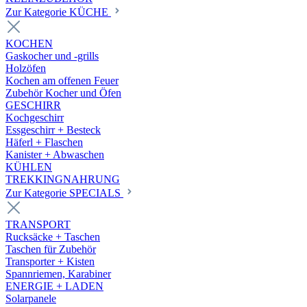
Zur Kategorie KÜCHE
KOCHEN
Gaskocher und -grills
Holzöfen
Kochen am offenen Feuer
Zubehör Kocher und Öfen
GESCHIRR
Kochgeschirr
Essgeschirr + Besteck
Häferl + Flaschen
Kanister + Abwaschen
KÜHLEN
TREKKINGNAHRUNG
Zur Kategorie SPECIALS
TRANSPORT
Rucksäcke + Taschen
Taschen für Zubehör
Transporter + Kisten
Spannriemen, Karabiner
ENERGIE + LADEN
Solarpanele