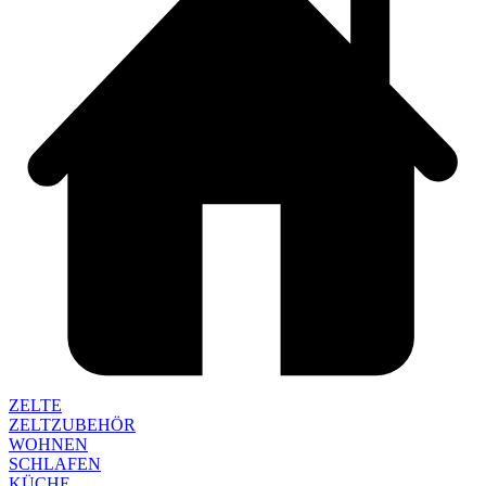
ZELTE
ZELTZUBEHÖR
WOHNEN
SCHLAFEN
KÜCHE