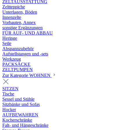
ZELTAUSSTATTUNG
Zeltteppiche
Unterlagen, Böden
Innenzelte
Vorbauten, Annex
sonstige Ergänzungen
FÜR AUF- UND ABBAU
Heringe
Seile
Abspannzubehör
Aufstellstangen und -sets
Werkzeug
PACKSÄCKE
ZELTPUMPEN
Zur Kategorie WOHNEN
SITZEN
Tische
Sessel und Stühle
Sitzbänke und Sofas
Hocker
AUFBEWAHREN
Kocherschränke
Falt- und Hängeschränke