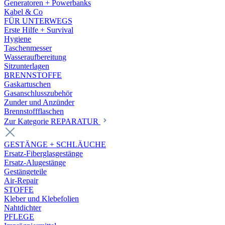
Generatoren + Powerbanks
Kabel & Co
FÜR UNTERWEGS
Erste Hilfe + Survival
Hygiene
Taschenmesser
Wasseraufbereitung
Sitzunterlagen
BRENNSTOFFE
Gaskartuschen
Gasanschlusszubehör
Zunder und Anzünder
Brennstoffflaschen
Zur Kategorie REPARATUR
GESTÄNGE + SCHLÄUCHE
Ersatz-Fiberglasgestänge
Ersatz-Alugestänge
Gestängeteile
Air-Repair
STOFFE
Kleber und Klebefolien
Nahtdichter
PFLEGE