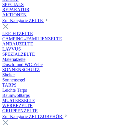
SPECIALS
REPARATUR
AKTIONEN
Zur Kategorie ZELTE
LEICHTZELTE
CAMPING-/FAMILIENZELTE
ANBAUZELTE
LAVVUS
SPEZIALZELTE
Materialzelte
Dusch- und WC-Zelte
SONNENSCHUTZ
Shelter
Sonnensegel
TARPS
Leichte Tarps
Baumwolltarps
MUSTERZELTE
WERBEZELTE
GRUPPENZELTE
Zur Kategorie ZELTZUBEHÖR