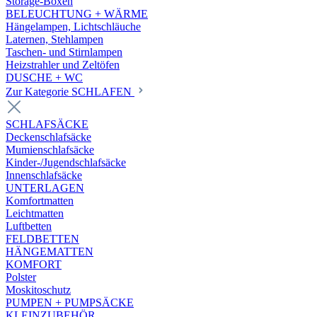
Storage-Boxen
BELEUCHTUNG + WÄRME
Hängelampen, Lichtschläuche
Laternen, Stehlampen
Taschen- und Stirnlampen
Heizstrahler und Zeltöfen
DUSCHE + WC
Zur Kategorie SCHLAFEN
SCHLAFSÄCKE
Deckenschlafsäcke
Mumienschlafsäcke
Kinder-/Jugendschlafsäcke
Innenschlafsäcke
UNTERLAGEN
Komfortmatten
Leichtmatten
Luftbetten
FELDBETTEN
HÄNGEMATTEN
KOMFORT
Polster
Moskitoschutz
PUMPEN + PUMPSÄCKE
KLEINZUBEHÖR