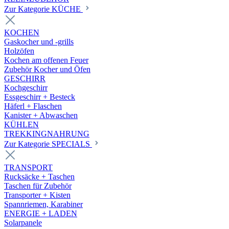
Zur Kategorie KÜCHE
KOCHEN
Gaskocher und -grills
Holzöfen
Kochen am offenen Feuer
Zubehör Kocher und Öfen
GESCHIRR
Kochgeschirr
Essgeschirr + Besteck
Häferl + Flaschen
Kanister + Abwaschen
KÜHLEN
TREKKINGNAHRUNG
Zur Kategorie SPECIALS
TRANSPORT
Rucksäcke + Taschen
Taschen für Zubehör
Transporter + Kisten
Spannriemen, Karabiner
ENERGIE + LADEN
Solarpanele