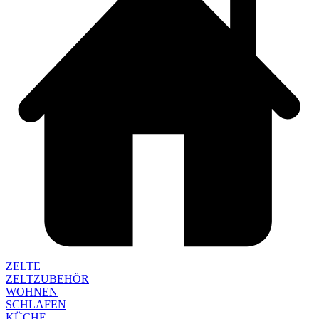
ZELTE
ZELTZUBEHÖR
WOHNEN
SCHLAFEN
KÜCHE