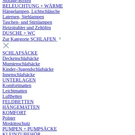
Storage-Boxen
BELEUCHTUNG + WÄRME
Hängelampen, Lichtschläuche
Laternen, Stehlampen
Taschen- und Stirnlampen
Heizstrahler und Zeltöfen
DUSCHE + WC
Zur Kategorie SCHLAFEN
SCHLAFSÄCKE
Deckenschlafsäcke
Mumienschlafsäcke
Kinder-/Jugendschlafsäcke
Innenschlafsäcke
UNTERLAGEN
Komfortmatten
Leichtmatten
Luftbetten
FELDBETTEN
HÄNGEMATTEN
KOMFORT
Polster
Moskitoschutz
PUMPEN + PUMPSÄCKE
KLEINZUBEHÖR