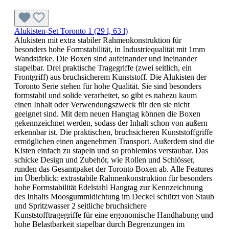
Alukisten-Set Toronto 1 (29 l, 63 l)
Alukisten mit extra stabiler Rahmenkonstruktion für
besonders hohe Formstabilität, in Industriequalität mit 1mm
Wandstärke. Die Boxen sind aufeinander und ineinander
stapelbar. Drei praktische Tragegriffe (zwei seitlich, ein
Frontgriff) aus bruchsicherem Kunststoff. Die Alukisten der
Toronto Serie stehen für hohe Qualität. Sie sind besonders
formstabil und solide verarbeitet, so gibt es nahezu kaum
einen Inhalt oder Verwendungszweck für den sie nicht
geeignet sind. Mit dem neuen Hangtag können die Boxen
gekennzeichnet werden, sodass der Inhalt schon von außern
erkennbar ist. Die praktischen, bruchsicheren Kunststoffgriffe
ermöglichen einen angenehmen Transport. Außerdem sind die
Kisten einfach zu stapeln und so problemlos verstaubar. Das
schicke Design und Zubehör, wie Rollen und Schlösser,
runden das Gesamtpaket der Toronto Boxen ab. Alle Features
im Überblick: extrastabile Rahmenkonstruktion für besonders
hohe Formstabilität Edelstahl Hangtag zur Kennzeichnung
des Inhalts Moosgummidichtung im Deckel schützt von Staub
und Spritzwasser 2 seitliche bruchsichere
Kunststofftragegriffe für eine ergonomische Handhabung und
hohe Belastbarkeit stapelbar durch Begrenzungen im