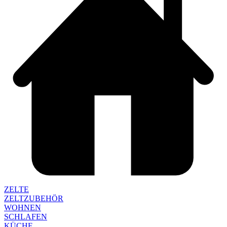
ZELTE
ZELTZUBEHÖR
WOHNEN
SCHLAFEN
KÜCHE