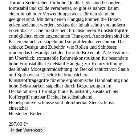
Toronto Serie stehen für hohe Qualität. Sie sind besonders
formstabil und solide verarbeitet, so gibt es nahezu kaum
einen Inhalt oder Verwendungszweck für den sie nicht
geeignet sind. Mit dem neuen Hangtag können die Boxen
gekennzeichnet werden, sodass der Inhalt schon von außern
erkennbar ist. Die praktischen, bruchsicheren Kunststoffgriffe
ermöglichen einen angenehmen Transport. Außerdem sind die
Kisten einfach zu stapeln und so problemlos verstaubar. Das
schicke Design und Zubehör, wie Rollen und Schlösser,
runden das Gesamtpaket der Toronto Boxen ab. Alle Features
im Überblick: extrastabile Rahmenkonstruktion für besonders
hohe Formstabilität Edelstahl Hangtag zur Kennzeichnung
des Inhalts Moosgummidichtung im Deckel schützt von Staub
und Spritzwasser 2 seitliche bruchsichere
Kunststofftragegriffe für eine ergonomische Handhabung und
hohe Belastbarkeit stapelbar durch Begrenzungen im
Deckelrahmen 1 Frontgriff aus Kunststoff, zusätzlich als
Koffergriff nutzbar Deckel ist selbsthaltend
Hebelspannverschlüsse sind plombierbar Steckschloss
einsetzbar
Hersteller:
Enders
297,00 €*
In den Warenkorb