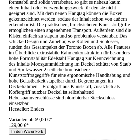
formstabil und solide verarbeitet, so gibt es nahezu kaum
einen Inhalt oder Verwendungszweck für den sie nicht
geeignet sind. Mit dem neuen Hangtag können die Boxen
gekennzeichnet werden, sodass der Inhalt schon von außern
erkennbar ist. Die praktischen, bruchsicheren Kunststoffgriffe
ermöglichen einen angenehmen Transport. Außerdem sind die
Kisten einfach zu stapeln und so problemlos verstaubar. Das
schicke Design und Zubehör, wie Rollen und Schlösser,
runden das Gesamtpaket der Toronto Boxen ab. Alle Features
im Überblick: extrastabile Rahmenkonstruktion für besonders
hohe Formstabilität Edelstahl Hangtag zur Kennzeichnung
des Inhalts Moosgummidichtung im Deckel schützt von Staub
und Spritzwasser 2 seitliche bruchsichere
Kunststofftragegriffe für eine ergonomische Handhabung und
hohe Belastbarkeit stapelbar durch Begrenzungen im
Deckelrahmen 1 Frontgriff aus Kunststoff, zusätzlich als
Koffergriff nutzbar Deckel ist selbsthaltend
Hebelspannverschlüsse sind plombierbar Steckschloss
einsetzbar
Hersteller:
Enders
Varianten ab
69,00 €*
129,00 €*
In den Warenkorb