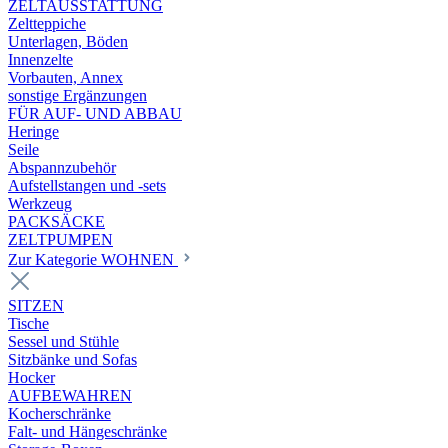
ZELTAUSSTATTUNG
Zeltteppiche
Unterlagen, Böden
Innenzelte
Vorbauten, Annex
sonstige Ergänzungen
FÜR AUF- UND ABBAU
Heringe
Seile
Abspannzubehör
Aufstellstangen und -sets
Werkzeug
PACKSÄCKE
ZELTPUMPEN
Zur Kategorie WOHNEN
SITZEN
Tische
Sessel und Stühle
Sitzbänke und Sofas
Hocker
AUFBEWAHREN
Kocherschränke
Falt- und Hängeschränke