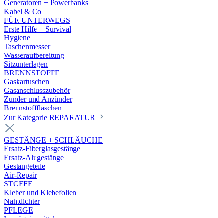
Generatoren + Powerbanks
Kabel & Co
FÜR UNTERWEGS
Erste Hilfe + Survival
Hygiene
Taschenmesser
Wasseraufbereitung
Sitzunterlagen
BRENNSTOFFE
Gaskartuschen
Gasanschlusszubehör
Zunder und Anzünder
Brennstoffflaschen
Zur Kategorie REPARATUR
GESTÄNGE + SCHLÄUCHE
Ersatz-Fiberglasgestänge
Ersatz-Alugestänge
Gestängeteile
Air-Repair
STOFFE
Kleber und Klebefolien
Nahtdichter
PFLEGE