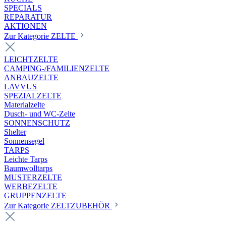
SPECIALS
REPARATUR
AKTIONEN
Zur Kategorie ZELTE
LEICHTZELTE
CAMPING-/FAMILIENZELTE
ANBAUZELTE
LAVVUS
SPEZIALZELTE
Materialzelte
Dusch- und WC-Zelte
SONNENSCHUTZ
Shelter
Sonnensegel
TARPS
Leichte Tarps
Baumwolltarps
MUSTERZELTE
WERBEZELTE
GRUPPENZELTE
Zur Kategorie ZELTZUBEHÖR