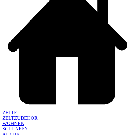
ZELTE
ZELTZUBEHÖR
WOHNEN
SCHLAFEN
KÜCHE