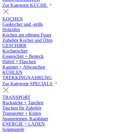
Zur Kategorie KÜCHE
KOCHEN
Gaskocher und -grills
Holzöfen
Kochen am offenen Feuer
Zubehör Kocher und Öfen
GESCHIRR
Kochgeschirr
Essgeschirr + Besteck
Häferl + Flaschen
Kanister + Abwaschen
KÜHLEN
TREKKINGNAHRUNG
Zur Kategorie SPECIALS
TRANSPORT
Rucksäcke + Taschen
Taschen für Zubehör
Transporter + Kisten
Spannriemen, Karabiner
ENERGIE + LADEN
Solarpanele