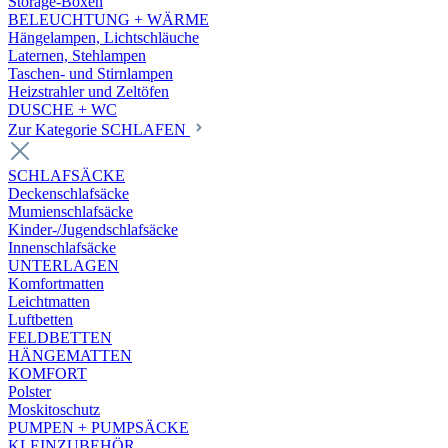
Storage-Boxen
BELEUCHTUNG + WÄRME
Hängelampen, Lichtschläuche
Laternen, Stehlampen
Taschen- und Stirnlampen
Heizstrahler und Zeltöfen
DUSCHE + WC
Zur Kategorie SCHLAFEN
SCHLAFSÄCKE
Deckenschlafsäcke
Mumienschlafsäcke
Kinder-/Jugendschlafsäcke
Innenschlafsäcke
UNTERLAGEN
Komfortmatten
Leichtmatten
Luftbetten
FELDBETTEN
HÄNGEMATTEN
KOMFORT
Polster
Moskitoschutz
PUMPEN + PUMPSÄCKE
KLEINZUBEHÖR