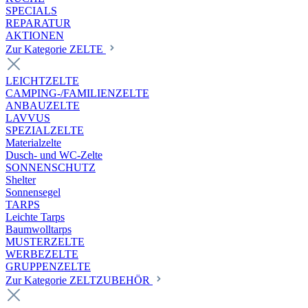
SPECIALS
REPARATUR
AKTIONEN
Zur Kategorie ZELTE
LEICHTZELTE
CAMPING-/FAMILIENZELTE
ANBAUZELTE
LAVVUS
SPEZIALZELTE
Materialzelte
Dusch- und WC-Zelte
SONNENSCHUTZ
Shelter
Sonnensegel
TARPS
Leichte Tarps
Baumwolltarps
MUSTERZELTE
WERBEZELTE
GRUPPENZELTE
Zur Kategorie ZELTZUBEHÖR