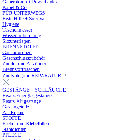
Generatoren + Powerbanks
Kabel & Co
FÜR UNTERWEGS
Erste Hilfe + Survival
Hygiene
Taschenmesser
Wasseraufbereitung
Sitzunterlagen
BRENNSTOFFE
Gaskartuschen
Gasanschlusszubehör
Zunder und Anzünder
Brennstoffflaschen
Zur Kategorie REPARATUR
GESTÄNGE + SCHLÄUCHE
Ersatz-Fiberglasgestänge
Ersatz-Alugestänge
Gestängeteile
Air-Repair
STOFFE
Kleber und Klebefolien
Nahtdichter
PFLEGE