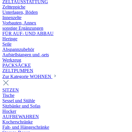
ZELTAUSSTATTUNG
Zeltteppiche
Unterlagen, Böden
Innenzelte
Vorbauten, Annex
sonstige Ergänzungen
FÜR AUF- UND ABBAU
Heringe
Seile
Abspannzubehör
Aufstellstangen und -sets
Werkzeug
PACKSÄCKE
ZELTPUMPEN
Zur Kategorie WOHNEN
SITZEN
Tische
Sessel und Stühle
Sitzbänke und Sofas
Hocker
AUFBEWAHREN
Kocherschränke
Falt- und Hängeschränke