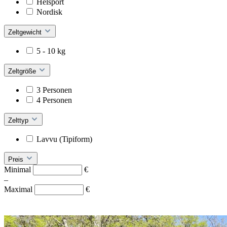
Helsport
Nordisk
Zeltgewicht
5 - 10 kg
Zeltgröße
3 Personen
4 Personen
Zelttyp
Lavvu (Tipiform)
Preis
Minimal
€
–
Maximal
€