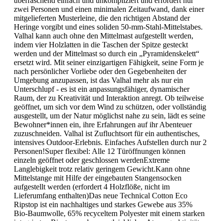
überraschend einfach und unkompliziert und erfordert nur
zwei Personen und einen minimalen Zeitaufwand, dank einer
mitgelieferten Musterleine, die den richtigen Abstand der
Heringe vorgibt und eines soliden 50-mm-Stahl-Mittelstabes.
Valhal kann auch ohne den Mittelmast aufgestellt werden,
indem vier Holzlatten in die Taschen der Spitze gesteckt
werden und der Mittelmast so durch ein „Pyramidenskelett“
ersetzt wird. Mit seiner einzigartigen Fähigkeit, seine Form je
nach persönlicher Vorliebe oder den Gegebenheiten der
Umgebung anzupassen, ist das Valhal mehr als nur ein
Unterschlupf - es ist ein anpassungsfähiger, dynamischer
Raum, der zu Kreativität und Interaktion anregt. Ob teilweise
geöffnet, um sich vor dem Wind zu schützen, oder vollständig
ausgestellt, um der Natur möglichst nahe zu sein, lädt es seine
Bewohner*innen ein, ihre Erfahrungen auf ihr Abenteuer
zuzuschneiden. Valhal ist Zufluchtsort für ein authentisches,
intensives Outdoor-Erlebnis. Einfaches Aufstellen durch nur 2
Personen!Super flexibel: Alle 12 Türöffnungen können
einzeln geöffnet oder geschlossen werdenExtreme
Langlebigkeit trotz relativ geringem Gewicht.Kann ohne
Mittelstange mit Hilfe der eingebauten Stangensocken
aufgestellt werden (erfordert 4 Holzflöße, nicht im
Lieferumfang enthalten)Das neue Technical Cotton Eco
Ripstop ist ein nachhaltiges und starkes Gewebe aus 35%
Bio-Baumwolle, 65% recyceltem Polyester mit einem starken