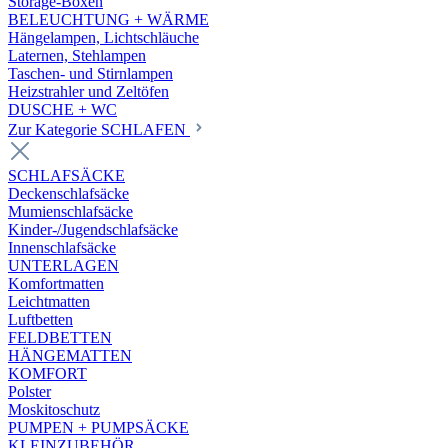
Storage-Boxen
BELEUCHTUNG + WÄRME
Hängelampen, Lichtschläuche
Laternen, Stehlampen
Taschen- und Stirnlampen
Heizstrahler und Zeltöfen
DUSCHE + WC
Zur Kategorie SCHLAFEN
SCHLAFSÄCKE
Deckenschlafsäcke
Mumienschlafsäcke
Kinder-/Jugendschlafsäcke
Innenschlafsäcke
UNTERLAGEN
Komfortmatten
Leichtmatten
Luftbetten
FELDBETTEN
HÄNGEMATTEN
KOMFORT
Polster
Moskitoschutz
PUMPEN + PUMPSÄCKE
KLEINZUBEHÖR