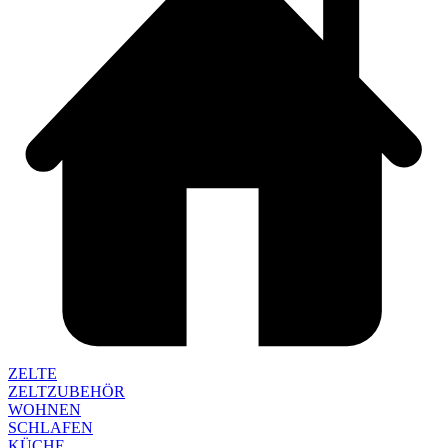
ZELTE
ZELTZUBEHÖR
WOHNEN
SCHLAFEN
KÜCHE