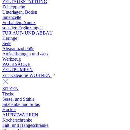
ZELTAUSSTATTUNG
Zeltteppiche
Unterlagen, Böden
Innenzelte
Vorbauten, Annex
sonstige Ergänzungen
FÜR AUF- UND ABBAU
Heringe
Seile
Abspannzubehör
Aufstellstangen und -sets
Werkzeug
PACKSÄCKE
ZELTPUMPEN
Zur Kategorie WOHNEN
SITZEN
Tische
Sessel und Stühle
Sitzbänke und Sofas
Hocker
AUFBEWAHREN
Kocherschränke
Falt- und Hängeschränke