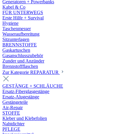
Generatoren + Powerbanks
Kabel & Co
FÜR UNTERWEGS
Erste Hilfe + Survival
Hygiene
Taschenmesser
Wasseraufbereitung
Sitzunterlagen
BRENNSTOFFE
Gaskartuschen
Gasanschlusszubehör
Zunder und Anzünder
Brennstoffflaschen
Zur Kategorie REPARATUR
GESTÄNGE + SCHLÄUCHE
Ersatz-Fiberglasgestänge
Ersatz-Alugestänge
Gestängeteile
Air-Repair
STOFFE
Kleber und Klebefolien
Nahtdichter
PFLEGE