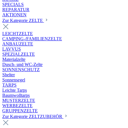
SPECIALS
REPARATUR
AKTIONEN
Zur Kategorie ZELTE
LEICHTZELTE
CAMPING-/FAMILIENZELTE
ANBAUZELTE
LAVVUS
SPEZIALZELTE
Materialzelte
Dusch- und WC-Zelte
SONNENSCHUTZ
Shelter
Sonnensegel
TARPS
Leichte Tarps
Baumwolltarps
MUSTERZELTE
WERBEZELTE
GRUPPENZELTE
Zur Kategorie ZELTZUBEHÖR