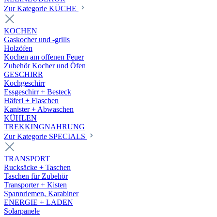
Zur Kategorie KÜCHE
KOCHEN
Gaskocher und -grills
Holzöfen
Kochen am offenen Feuer
Zubehör Kocher und Öfen
GESCHIRR
Kochgeschirr
Essgeschirr + Besteck
Häferl + Flaschen
Kanister + Abwaschen
KÜHLEN
TREKKINGNAHRUNG
Zur Kategorie SPECIALS
TRANSPORT
Rucksäcke + Taschen
Taschen für Zubehör
Transporter + Kisten
Spannriemen, Karabiner
ENERGIE + LADEN
Solarpanele