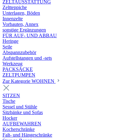
ZELTAUSSTATTUNG
Zeltteppiche
Unterlagen, Böden
Innenzelte
Vorbauten, Annex
sonstige Ergänzungen
FÜR AUF- UND ABBAU
Heringe
Seile
Abspannzubehör
Aufstellstangen und -sets
Werkzeug
PACKSÄCKE
ZELTPUMPEN
Zur Kategorie WOHNEN
SITZEN
Tische
Sessel und Stühle
Sitzbänke und Sofas
Hocker
AUFBEWAHREN
Kocherschränke
Falt- und Hängeschränke