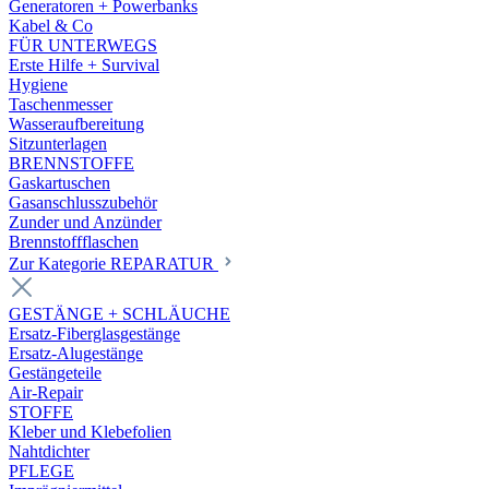
Generatoren + Powerbanks
Kabel & Co
FÜR UNTERWEGS
Erste Hilfe + Survival
Hygiene
Taschenmesser
Wasseraufbereitung
Sitzunterlagen
BRENNSTOFFE
Gaskartuschen
Gasanschlusszubehör
Zunder und Anzünder
Brennstoffflaschen
Zur Kategorie REPARATUR
GESTÄNGE + SCHLÄUCHE
Ersatz-Fiberglasgestänge
Ersatz-Alugestänge
Gestängeteile
Air-Repair
STOFFE
Kleber und Klebefolien
Nahtdichter
PFLEGE