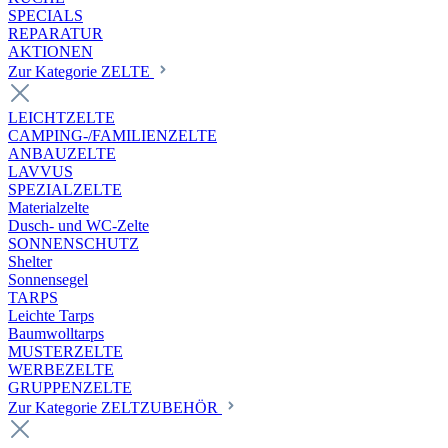
SPECIALS
REPARATUR
AKTIONEN
Zur Kategorie ZELTE
LEICHTZELTE
CAMPING-/FAMILIENZELTE
ANBAUZELTE
LAVVUS
SPEZIALZELTE
Materialzelte
Dusch- und WC-Zelte
SONNENSCHUTZ
Shelter
Sonnensegel
TARPS
Leichte Tarps
Baumwolltarps
MUSTERZELTE
WERBEZELTE
GRUPPENZELTE
Zur Kategorie ZELTZUBEHÖR