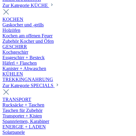
Zur Kategorie KÜCHE
KOCHEN
Gaskocher und -grills
Holzöfen
Kochen am offenen Feuer
Zubehör Kocher und Öfen
GESCHIRR
Kochgeschirr
Essgeschirr + Besteck
Häferl + Flaschen
Kanister + Abwaschen
KÜHLEN
TREKKINGNAHRUNG
Zur Kategorie SPECIALS
TRANSPORT
Rucksäcke + Taschen
Taschen für Zubehör
Transporter + Kisten
Spannriemen, Karabiner
ENERGIE + LADEN
Solarpanele