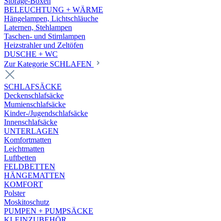
Storage-Boxen
BELEUCHTUNG + WÄRME
Hängelampen, Lichtschläuche
Laternen, Stehlampen
Taschen- und Stirnlampen
Heizstrahler und Zeltöfen
DUSCHE + WC
Zur Kategorie SCHLAFEN
SCHLAFSÄCKE
Deckenschlafsäcke
Mumienschlafsäcke
Kinder-/Jugendschlafsäcke
Innenschlafsäcke
UNTERLAGEN
Komfortmatten
Leichtmatten
Luftbetten
FELDBETTEN
HÄNGEMATTEN
KOMFORT
Polster
Moskitoschutz
PUMPEN + PUMPSÄCKE
KLEINZUBEHÖR