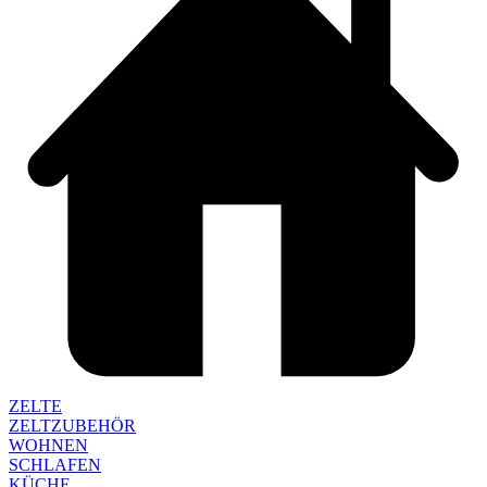
ZELTE
ZELTZUBEHÖR
WOHNEN
SCHLAFEN
KÜCHE