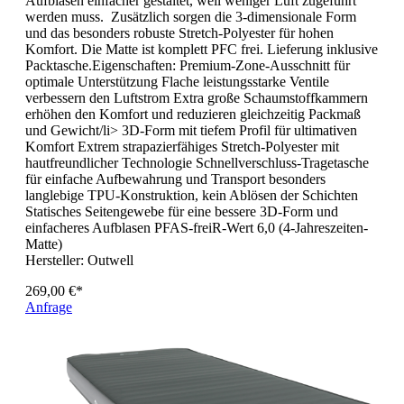
Aufblasen einfacher gestaltet, weil weniger Luft zugeführt
werden muss. Zusätzlich sorgen die 3-dimensionale Form
und das besonders robuste Stretch-Polyester für hohen
Komfort. Die Matte ist komplett PFC frei. Lieferung inklusive
Packtasche.Eigenschaften: Premium-Zone-Ausschnitt für
optimale Unterstützung Flache leistungsstarke Ventile
verbessern den Luftstrom Extra große Schaumstoffkammern
erhöhen den Komfort und reduzieren gleichzeitig Packmaß
und Gewicht/li> 3D-Form mit tiefem Profil für ultimativen
Komfort Extrem strapazierfähiges Stretch-Polyester mit
hautfreundlicher Technologie Schnellverschluss-Tragetasche
für einfache Aufbewahrung und Transport besonders
langlebige TPU-Konstruktion, kein Ablösen der Schichten
Statisches Seitengewebe für eine bessere 3D-Form und
einfacheres Aufblasen PFAS-freiR-Wert 6,0 (4-Jahreszeiten-
Matte)
Hersteller:
Outwell
269,00 €*
Anfrage