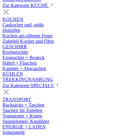
Zur Kategorie KÜCHE
KOCHEN
Gaskocher und -grills
Holzöfen
Kochen am offenen Feuer
Zubehör Kocher und Öfen
GESCHIRR
Kochgeschirr
Essgeschirr + Besteck
Häferl + Flaschen
Kanister + Abwaschen
KÜHLEN
TREKKINGNAHRUNG
Zur Kategorie SPECIALS
TRANSPORT
Rucksäcke + Taschen
Taschen für Zubehör
Transporter + Kisten
Spannriemen, Karabiner
ENERGIE + LADEN
Solarpanele