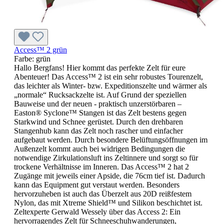
Access™ 2 grün
Farbe:
grün
Hallo Bergfans! Hier kommt das perfekte Zelt für eure
Abenteuer! Das Access™ 2 ist ein sehr robustes Tourenzelt,
das leichter als Winter- bzw. Expeditionszelte und wärmer als
„normale“ Rucksackzelte ist. Auf Grund der speziellen
Bauweise und der neuen - praktisch unzerstörbaren –
Easton® Syclone™ Stangen ist das Zelt bestens gegen
Starkwind und Schnee gerüstet. Durch den drehbaren
Stangenhub kann das Zelt noch rascher und einfacher
aufgebaut werden. Durch besondere Belüftungsöffnungen im
Außenzelt kommt auch bei widrigen Bedingungen die
notwendige Zirkulationsluft ins Zeltinnere und sorgt so für
trockene Verhältnisse im Inneren. Das Access™ 2 hat 2
Zugänge mit jeweils einer Apside, die 76cm tief ist. Dadurch
kann das Equipment gut verstaut werden. Besonders
hervorzuheben ist auch das Überzelt aus 20D reißfestem
Nylon, das mit Xtreme Shield™ und Silikon beschichtet ist.
Zeltexperte Gerwald Wessely über das Access 2: Ein
hervorragendes Zelt für Schneeschuhwanderungen,