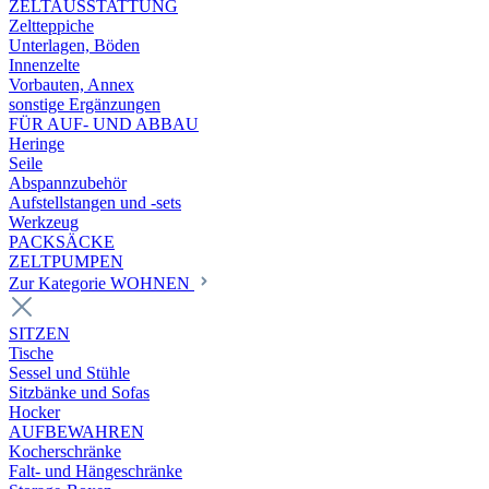
ZELTAUSSTATTUNG
Zeltteppiche
Unterlagen, Böden
Innenzelte
Vorbauten, Annex
sonstige Ergänzungen
FÜR AUF- UND ABBAU
Heringe
Seile
Abspannzubehör
Aufstellstangen und -sets
Werkzeug
PACKSÄCKE
ZELTPUMPEN
Zur Kategorie WOHNEN
SITZEN
Tische
Sessel und Stühle
Sitzbänke und Sofas
Hocker
AUFBEWAHREN
Kocherschränke
Falt- und Hängeschränke