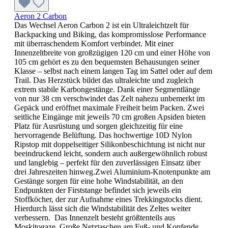
Aeron 2 Carbon
Das Wechsel Aeron Carbon 2 ist ein Ultraleichtzelt für
Backpacking und Biking, das kompromisslose Performance
mit überraschendem Komfort verbindet. Mit einer
Innenzeltbreite von großzügigen 120 cm und einer Höhe von
105 cm gehört es zu den bequemsten Behausungen seiner
Klasse – selbst nach einem langen Tag im Sattel oder auf dem
Trail. Das Herzstück bildet das ultraleichte und zugleich
extrem stabile Karbongestänge. Dank einer Segmentlänge
von nur 38 cm verschwindet das Zelt nahezu unbemerkt im
Gepäck und eröffnet maximale Freiheit beim Packen. Zwei
seitliche Eingänge mit jeweils 70 cm großen Apsiden bieten
Platz für Ausrüstung und sorgen gleichzeitig für eine
hervorragende Belüftung. Das hochwertige 10D Nylon
Ripstop mit doppelseitiger Silikonbeschichtung ist nicht nur
beeindruckend leicht, sondern auch außergewöhnlich robust
und langlebig – perfekt für den zuverlässigen Einsatz über
drei Jahreszeiten hinweg.Zwei Aluminium-Knotenpunkte am
Gestänge sorgen für eine hohe Windstabilität, an den
Endpunkten der Firststange befindet sich jeweils ein
Stoffköcher, der zur Aufnahme eines Trekkingstocks dient.
Hierdurch lässt sich die Windstabilität des Zeltes weiter
verbessern. Das Innenzelt besteht größtenteils aus
Moskitogaze. Große Netztaschen am Fuß- und Kopfende