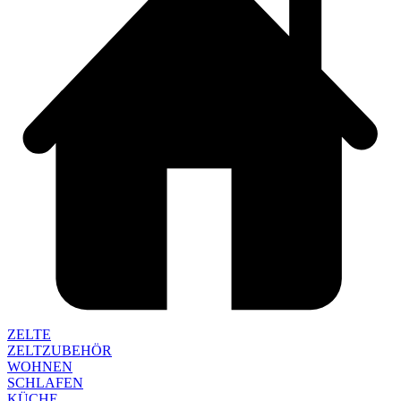
ZELTE
ZELTZUBEHÖR
WOHNEN
SCHLAFEN
KÜCHE