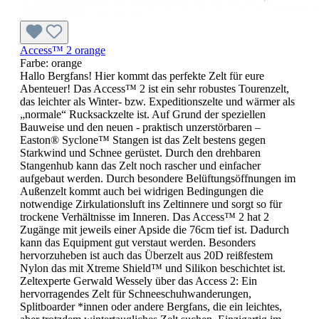
Access™ 2 orange
Farbe:
orange
Hallo Bergfans! Hier kommt das perfekte Zelt für eure
Abenteuer! Das Access™ 2 ist ein sehr robustes Tourenzelt,
das leichter als Winter- bzw. Expeditionszelte und wärmer als
„normale“ Rucksackzelte ist. Auf Grund der speziellen
Bauweise und den neuen - praktisch unzerstörbaren –
Easton® Syclone™ Stangen ist das Zelt bestens gegen
Starkwind und Schnee gerüstet. Durch den drehbaren
Stangenhub kann das Zelt noch rascher und einfacher
aufgebaut werden. Durch besondere Belüftungsöffnungen im
Außenzelt kommt auch bei widrigen Bedingungen die
notwendige Zirkulationsluft ins Zeltinnere und sorgt so für
trockene Verhältnisse im Inneren. Das Access™ 2 hat 2
Zugänge mit jeweils einer Apside die 76cm tief ist. Dadurch
kann das Equipment gut verstaut werden. Besonders
hervorzuheben ist auch das Überzelt aus 20D reißfestem
Nylon das mit Xtreme Shield™ und Silikon beschichtet ist.
Zeltexperte Gerwald Wessely über das Access 2: Ein
hervorragendes Zelt für Schneeschuhwanderungen,
Splitboarder *innen oder andere Bergfans, die ein leichtes,