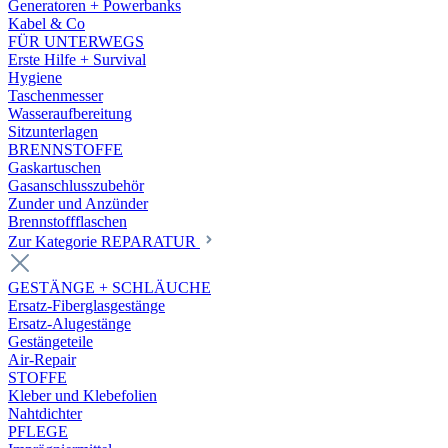
Generatoren + Powerbanks
Kabel & Co
FÜR UNTERWEGS
Erste Hilfe + Survival
Hygiene
Taschenmesser
Wasseraufbereitung
Sitzunterlagen
BRENNSTOFFE
Gaskartuschen
Gasanschlusszubehör
Zunder und Anzünder
Brennstoffflaschen
Zur Kategorie REPARATUR
GESTÄNGE + SCHLÄUCHE
Ersatz-Fiberglasgestänge
Ersatz-Alugestänge
Gestängeteile
Air-Repair
STOFFE
Kleber und Klebefolien
Nahtdichter
PFLEGE