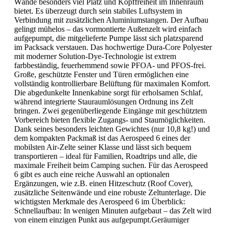
Wände besonders viel Platz und Kopffreiheit im Innenraum
bietet. Es überzeugt durch sein stabiles Luftsystem in
Verbindung mit zusätzlichen Aluminiumstangen. Der Aufbau
gelingt mühelos – das vormontierte Außenzelt wird einfach
aufgepumpt, die mitgelieferte Pumpe lässt sich platzsparend
im Packsack verstauen. Das hochwertige Dura-Core Polyester
mit moderner Solution-Dye-Technologie ist extrem
farbbeständig, feuerhemmend sowie PFOA- und PFOS-frei.
Große, geschützte Fenster und Türen ermöglichen eine
vollständig kontrollierbare Belüftung für maximalen Komfort.
Die abgedunkelte Innenkabine sorgt für erholsamen Schlaf,
während integrierte Stauraumlösungen Ordnung ins Zelt
bringen. Zwei gegenüberliegende Eingänge mit geschütztem
Vorbereich bieten flexible Zugangs- und Staumöglichkeiten.
Dank seines besonders leichten Gewichtes (nur 10,8 kg!) und
dem kompakten Packmaß ist das Aerospeed 6 eines der
mobilsten Air-Zelte seiner Klasse und lässt sich bequem
transportieren – ideal für Familien, Roadtrips und alle, die
maximale Freiheit beim Camping suchen. Für das Aerospeed
6 gibt es auch eine reiche Auswahl an optionalen
Ergänzungen, wie z.B. einen Hitzeschutz (Roof Cover),
zusätzliche Seitenwände und eine robuste Zeltunterlage. Die
wichtigsten Merkmale des Aerospeed 6 im Überblick:
Schnellaufbau: In wenigen Minuten aufgebaut – das Zelt wird
von einem einzigen Punkt aus aufgepumpt.Geräumiger