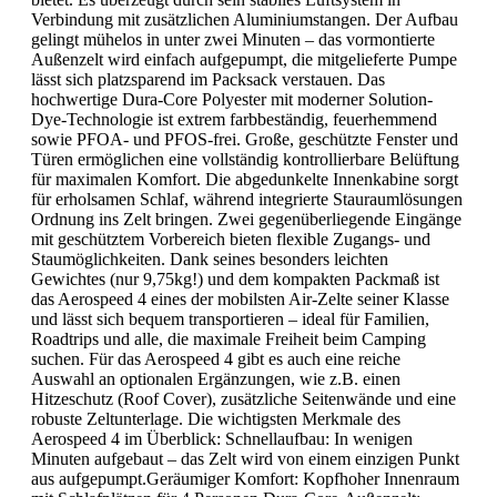
Verbindung mit zusätzlichen Aluminiumstangen. Der Aufbau
gelingt mühelos in unter zwei Minuten – das vormontierte
Außenzelt wird einfach aufgepumpt, die mitgelieferte Pumpe
lässt sich platzsparend im Packsack verstauen. Das
hochwertige Dura-Core Polyester mit moderner Solution-
Dye-Technologie ist extrem farbbeständig, feuerhemmend
sowie PFOA- und PFOS-frei. Große, geschützte Fenster und
Türen ermöglichen eine vollständig kontrollierbare Belüftung
für maximalen Komfort. Die abgedunkelte Innenkabine sorgt
für erholsamen Schlaf, während integrierte Stauraumlösungen
Ordnung ins Zelt bringen. Zwei gegenüberliegende Eingänge
mit geschütztem Vorbereich bieten flexible Zugangs- und
Staumöglichkeiten. Dank seines besonders leichten
Gewichtes (nur 9,75kg!) und dem kompakten Packmaß ist
das Aerospeed 4 eines der mobilsten Air-Zelte seiner Klasse
und lässt sich bequem transportieren – ideal für Familien,
Roadtrips und alle, die maximale Freiheit beim Camping
suchen. Für das Aerospeed 4 gibt es auch eine reiche
Auswahl an optionalen Ergänzungen, wie z.B. einen
Hitzeschutz (Roof Cover), zusätzliche Seitenwände und eine
robuste Zeltunterlage. Die wichtigsten Merkmale des
Aerospeed 4 im Überblick: Schnellaufbau: In wenigen
Minuten aufgebaut – das Zelt wird von einem einzigen Punkt
aus aufgepumpt.Geräumiger Komfort: Kopfhoher Innenraum