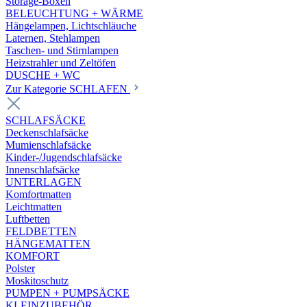
Storage-Boxen
BELEUCHTUNG + WÄRME
Hängelampen, Lichtschläuche
Laternen, Stehlampen
Taschen- und Stirnlampen
Heizstrahler und Zeltöfen
DUSCHE + WC
Zur Kategorie SCHLAFEN
SCHLAFSÄCKE
Deckenschlafsäcke
Mumienschlafsäcke
Kinder-/Jugendschlafsäcke
Innenschlafsäcke
UNTERLAGEN
Komfortmatten
Leichtmatten
Luftbetten
FELDBETTEN
HÄNGEMATTEN
KOMFORT
Polster
Moskitoschutz
PUMPEN + PUMPSÄCKE
KLEINZUBEHÖR