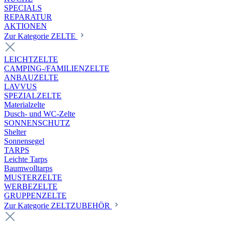
SPECIALS
REPARATUR
AKTIONEN
Zur Kategorie ZELTE
LEICHTZELTE
CAMPING-/FAMILIENZELTE
ANBAUZELTE
LAVVUS
SPEZIALZELTE
Materialzelte
Dusch- und WC-Zelte
SONNENSCHUTZ
Shelter
Sonnensegel
TARPS
Leichte Tarps
Baumwolltarps
MUSTERZELTE
WERBEZELTE
GRUPPENZELTE
Zur Kategorie ZELTZUBEHÖR