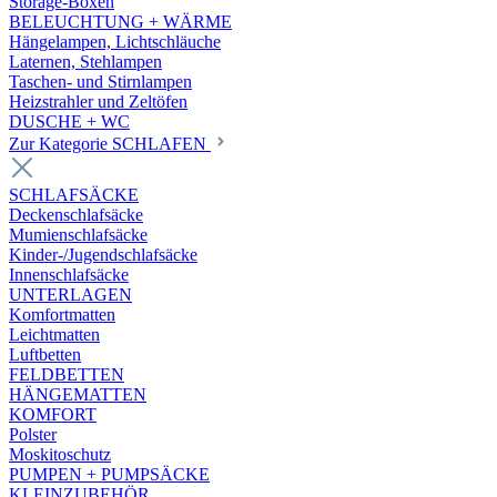
Storage-Boxen
BELEUCHTUNG + WÄRME
Hängelampen, Lichtschläuche
Laternen, Stehlampen
Taschen- und Stirnlampen
Heizstrahler und Zeltöfen
DUSCHE + WC
Zur Kategorie SCHLAFEN
SCHLAFSÄCKE
Deckenschlafsäcke
Mumienschlafsäcke
Kinder-/Jugendschlafsäcke
Innenschlafsäcke
UNTERLAGEN
Komfortmatten
Leichtmatten
Luftbetten
FELDBETTEN
HÄNGEMATTEN
KOMFORT
Polster
Moskitoschutz
PUMPEN + PUMPSÄCKE
KLEINZUBEHÖR