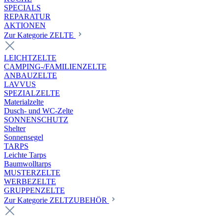
SPECIALS
REPARATUR
AKTIONEN
Zur Kategorie ZELTE
LEICHTZELTE
CAMPING-/FAMILIENZELTE
ANBAUZELTE
LAVVUS
SPEZIALZELTE
Materialzelte
Dusch- und WC-Zelte
SONNENSCHUTZ
Shelter
Sonnensegel
TARPS
Leichte Tarps
Baumwolltarps
MUSTERZELTE
WERBEZELTE
GRUPPENZELTE
Zur Kategorie ZELTZUBEHÖR