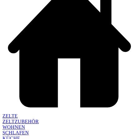
ZELTE
ZELTZUBEHÖR
WOHNEN
SCHLAFEN
KÜCHE