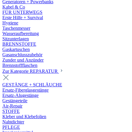
Generatoren + Powerbanks
Kabel & Co
FÜR UNTERWEGS
Erste Hilfe + Survival
Hygiene
Taschenmesser
Wasseraufbereitung
Sitzunterlagen
BRENNSTOFFE
Gaskartuschen
Gasanschlusszubehör
Zunder und Anzünder
Brennstoffflaschen
Zur Kategorie REPARATUR
GESTÄNGE + SCHLÄUCHE
Ersatz-Fiberglasgestänge
Ersatz-Alugestänge
Gestängeteile
Air-Repair
STOFFE
Kleber und Klebefolien
Nahtdichter
PFLEGE