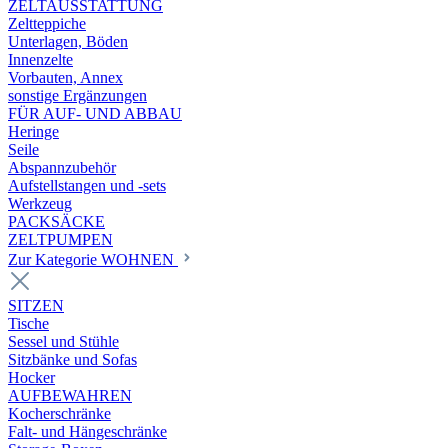
ZELTAUSSTATTUNG
Zeltteppiche
Unterlagen, Böden
Innenzelte
Vorbauten, Annex
sonstige Ergänzungen
FÜR AUF- UND ABBAU
Heringe
Seile
Abspannzubehör
Aufstellstangen und -sets
Werkzeug
PACKSÄCKE
ZELTPUMPEN
Zur Kategorie WOHNEN
SITZEN
Tische
Sessel und Stühle
Sitzbänke und Sofas
Hocker
AUFBEWAHREN
Kocherschränke
Falt- und Hängeschränke