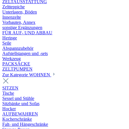
ZELTAUSSTATTUNG
Zeltteppiche
Unterlagen, Böden
Innenzelte
Vorbauten, Annex
sonstige Ergänzungen
FÜR AUF- UND ABBAU
Heringe
Seile
Abspannzubehör
Aufstellstangen und -sets
Werkzeug
PACKSÄCKE
ZELTPUMPEN
Zur Kategorie WOHNEN
SITZEN
Tische
Sessel und Stühle
Sitzbänke und Sofas
Hocker
AUFBEWAHREN
Kocherschränke
Falt- und Hängeschränke