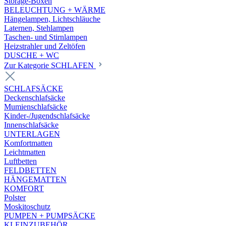
Storage-Boxen
BELEUCHTUNG + WÄRME
Hängelampen, Lichtschläuche
Laternen, Stehlampen
Taschen- und Stirnlampen
Heizstrahler und Zeltöfen
DUSCHE + WC
Zur Kategorie SCHLAFEN
SCHLAFSÄCKE
Deckenschlafsäcke
Mumienschlafsäcke
Kinder-/Jugendschlafsäcke
Innenschlafsäcke
UNTERLAGEN
Komfortmatten
Leichtmatten
Luftbetten
FELDBETTEN
HÄNGEMATTEN
KOMFORT
Polster
Moskitoschutz
PUMPEN + PUMPSÄCKE
KLEINZUBEHÖR