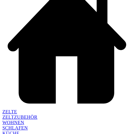
ZELTE
ZELTZUBEHÖR
WOHNEN
SCHLAFEN
KÜCHE