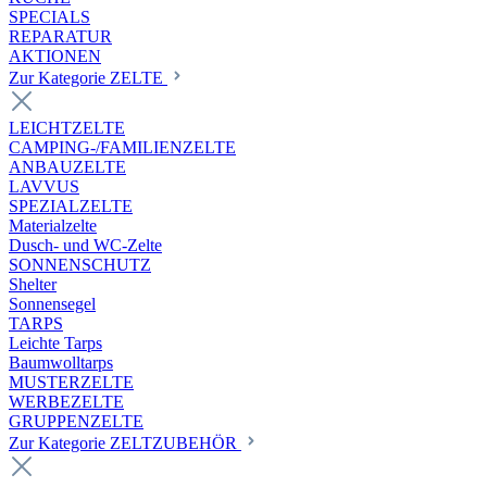
SPECIALS
REPARATUR
AKTIONEN
Zur Kategorie ZELTE
LEICHTZELTE
CAMPING-/FAMILIENZELTE
ANBAUZELTE
LAVVUS
SPEZIALZELTE
Materialzelte
Dusch- und WC-Zelte
SONNENSCHUTZ
Shelter
Sonnensegel
TARPS
Leichte Tarps
Baumwolltarps
MUSTERZELTE
WERBEZELTE
GRUPPENZELTE
Zur Kategorie ZELTZUBEHÖR