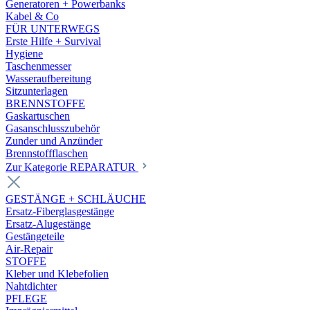
Generatoren + Powerbanks
Kabel & Co
FÜR UNTERWEGS
Erste Hilfe + Survival
Hygiene
Taschenmesser
Wasseraufbereitung
Sitzunterlagen
BRENNSTOFFE
Gaskartuschen
Gasanschlusszubehör
Zunder und Anzünder
Brennstoffflaschen
Zur Kategorie REPARATUR
GESTÄNGE + SCHLÄUCHE
Ersatz-Fiberglasgestänge
Ersatz-Alugestänge
Gestängeteile
Air-Repair
STOFFE
Kleber und Klebefolien
Nahtdichter
PFLEGE