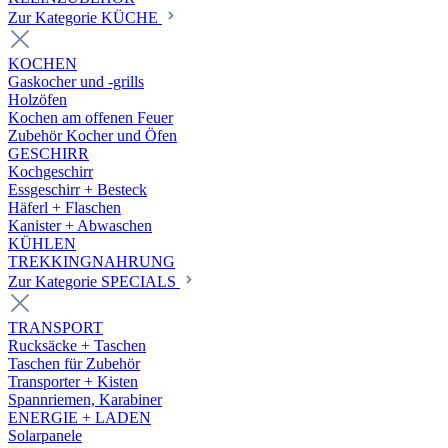
Zur Kategorie KÜCHE
KOCHEN
Gaskocher und -grills
Holzöfen
Kochen am offenen Feuer
Zubehör Kocher und Öfen
GESCHIRR
Kochgeschirr
Essgeschirr + Besteck
Häferl + Flaschen
Kanister + Abwaschen
KÜHLEN
TREKKINGNAHRUNG
Zur Kategorie SPECIALS
TRANSPORT
Rucksäcke + Taschen
Taschen für Zubehör
Transporter + Kisten
Spannriemen, Karabiner
ENERGIE + LADEN
Solarpanele