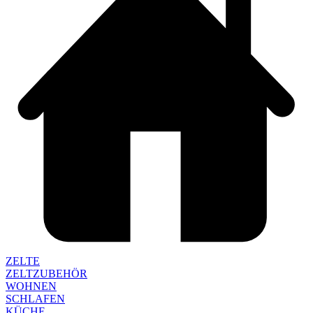
ZELTE
ZELTZUBEHÖR
WOHNEN
SCHLAFEN
KÜCHE