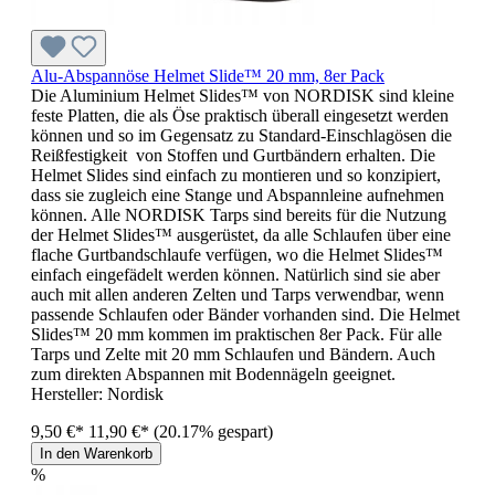
Alu-Abspannöse Helmet Slide™ 20 mm, 8er Pack
Die Aluminium Helmet Slides™ von NORDISK sind kleine
feste Platten, die als Öse praktisch überall eingesetzt werden
können und so im Gegensatz zu Standard-Einschlagösen die
Reißfestigkeit von Stoffen und Gurtbändern erhalten. Die
Helmet Slides sind einfach zu montieren und so konzipiert,
dass sie zugleich eine Stange und Abspannleine aufnehmen
können. Alle NORDISK Tarps sind bereits für die Nutzung
der Helmet Slides™ ausgerüstet, da alle Schlaufen über eine
flache Gurtbandschlaufe verfügen, wo die Helmet Slides™
einfach eingefädelt werden können. Natürlich sind sie aber
auch mit allen anderen Zelten und Tarps verwendbar, wenn
passende Schlaufen oder Bänder vorhanden sind. Die Helmet
Slides™ 20 mm kommen im praktischen 8er Pack. Für alle
Tarps und Zelte mit 20 mm Schlaufen und Bändern. Auch
zum direkten Abspannen mit Bodennägeln geeignet.
Hersteller:
Nordisk
9,50 €*
11,90 €*
(20.17% gespart)
In den Warenkorb
%