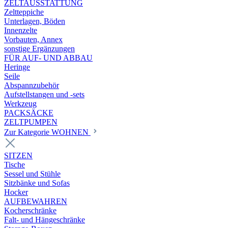
ZELTAUSSTATTUNG
Zeltteppiche
Unterlagen, Böden
Innenzelte
Vorbauten, Annex
sonstige Ergänzungen
FÜR AUF- UND ABBAU
Heringe
Seile
Abspannzubehör
Aufstellstangen und -sets
Werkzeug
PACKSÄCKE
ZELTPUMPEN
Zur Kategorie WOHNEN
SITZEN
Tische
Sessel und Stühle
Sitzbänke und Sofas
Hocker
AUFBEWAHREN
Kocherschränke
Falt- und Hängeschränke