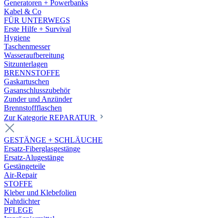
Generatoren + Powerbanks
Kabel & Co
FÜR UNTERWEGS
Erste Hilfe + Survival
Hygiene
Taschenmesser
Wasseraufbereitung
Sitzunterlagen
BRENNSTOFFE
Gaskartuschen
Gasanschlusszubehör
Zunder und Anzünder
Brennstoffflaschen
Zur Kategorie REPARATUR
GESTÄNGE + SCHLÄUCHE
Ersatz-Fiberglasgestänge
Ersatz-Alugestänge
Gestängeteile
Air-Repair
STOFFE
Kleber und Klebefolien
Nahtdichter
PFLEGE