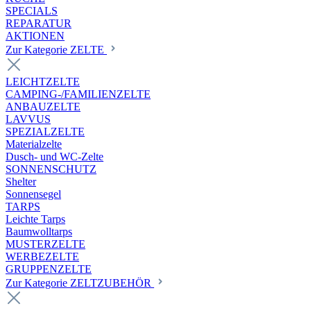
SPECIALS
REPARATUR
AKTIONEN
Zur Kategorie ZELTE
LEICHTZELTE
CAMPING-/FAMILIENZELTE
ANBAUZELTE
LAVVUS
SPEZIALZELTE
Materialzelte
Dusch- und WC-Zelte
SONNENSCHUTZ
Shelter
Sonnensegel
TARPS
Leichte Tarps
Baumwolltarps
MUSTERZELTE
WERBEZELTE
GRUPPENZELTE
Zur Kategorie ZELTZUBEHÖR