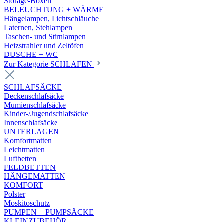
Storage-Boxen
BELEUCHTUNG + WÄRME
Hängelampen, Lichtschläuche
Laternen, Stehlampen
Taschen- und Stirnlampen
Heizstrahler und Zeltöfen
DUSCHE + WC
Zur Kategorie SCHLAFEN
SCHLAFSÄCKE
Deckenschlafsäcke
Mumienschlafsäcke
Kinder-/Jugendschlafsäcke
Innenschlafsäcke
UNTERLAGEN
Komfortmatten
Leichtmatten
Luftbetten
FELDBETTEN
HÄNGEMATTEN
KOMFORT
Polster
Moskitoschutz
PUMPEN + PUMPSÄCKE
KLEINZUBEHÖR