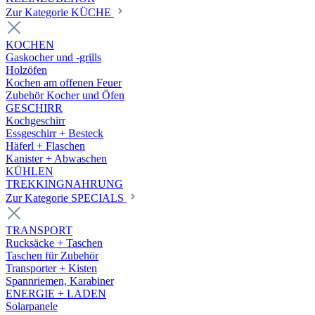
Zur Kategorie KÜCHE
KOCHEN
Gaskocher und -grills
Holzöfen
Kochen am offenen Feuer
Zubehör Kocher und Öfen
GESCHIRR
Kochgeschirr
Essgeschirr + Besteck
Häferl + Flaschen
Kanister + Abwaschen
KÜHLEN
TREKKINGNAHRUNG
Zur Kategorie SPECIALS
TRANSPORT
Rucksäcke + Taschen
Taschen für Zubehör
Transporter + Kisten
Spannriemen, Karabiner
ENERGIE + LADEN
Solarpanele