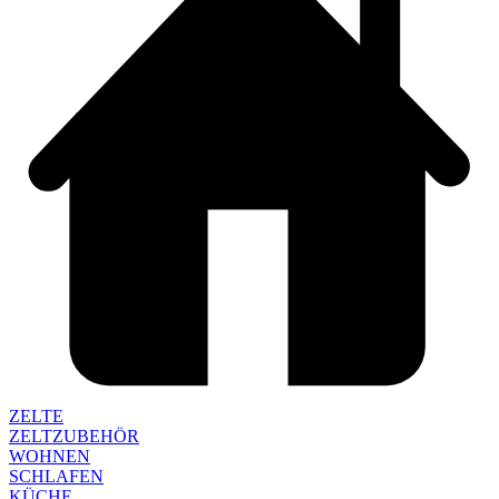
ZELTE
ZELTZUBEHÖR
WOHNEN
SCHLAFEN
KÜCHE