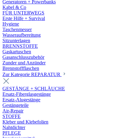
Generatoren + Powerbanks
Kabel & Co
FÜR UNTERWEGS
Erste Hilfe + Survival
Hygiene
Taschenmesser
Wasseraufbereitung
Sitzunterlagen
BRENNSTOFFE
Gaskartuschen
Gasanschlusszubehör
Zunder und Anzünder
Brennstoffflaschen
Zur Kategorie REPARATUR
GESTÄNGE + SCHLÄUCHE
Ersatz-Fiberglasgestänge
Ersatz-Alugestänge
Gestängeteile
Air-Repair
STOFFE
Kleber und Klebefolien
Nahtdichter
PFLEGE