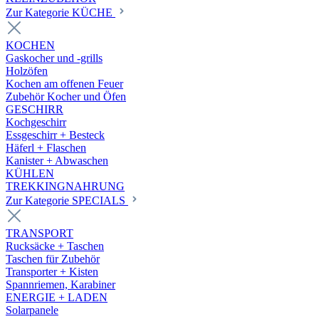
Zur Kategorie KÜCHE
KOCHEN
Gaskocher und -grills
Holzöfen
Kochen am offenen Feuer
Zubehör Kocher und Öfen
GESCHIRR
Kochgeschirr
Essgeschirr + Besteck
Häferl + Flaschen
Kanister + Abwaschen
KÜHLEN
TREKKINGNAHRUNG
Zur Kategorie SPECIALS
TRANSPORT
Rucksäcke + Taschen
Taschen für Zubehör
Transporter + Kisten
Spannriemen, Karabiner
ENERGIE + LADEN
Solarpanele