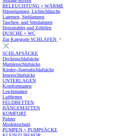
Storage-Boxen
BELEUCHTUNG + WÄRME
Hängelampen, Lichtschläuche
Laternen, Stehlampen
Taschen- und Stirnlampen
Heizstrahler und Zeltöfen
DUSCHE + WC
Zur Kategorie SCHLAFEN
SCHLAFSÄCKE
Deckenschlafsäcke
Mumienschlafsäcke
Kinder-/Jugendschlafsäcke
Innenschlafsäcke
UNTERLAGEN
Komfortmatten
Leichtmatten
Luftbetten
FELDBETTEN
HÄNGEMATTEN
KOMFORT
Polster
Moskitoschutz
PUMPEN + PUMPSÄCKE
KLEINZUBEHÖR