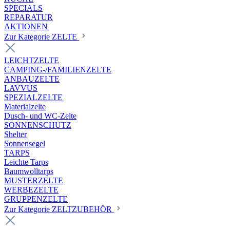
SPECIALS
REPARATUR
AKTIONEN
Zur Kategorie ZELTE
LEICHTZELTE
CAMPING-/FAMILIENZELTE
ANBAUZELTE
LAVVUS
SPEZIALZELTE
Materialzelte
Dusch- und WC-Zelte
SONNENSCHUTZ
Shelter
Sonnensegel
TARPS
Leichte Tarps
Baumwolltarps
MUSTERZELTE
WERBEZELTE
GRUPPENZELTE
Zur Kategorie ZELTZUBEHÖR