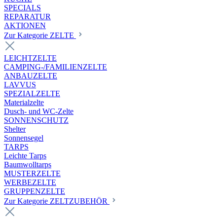
SPECIALS
REPARATUR
AKTIONEN
Zur Kategorie ZELTE
LEICHTZELTE
CAMPING-/FAMILIENZELTE
ANBAUZELTE
LAVVUS
SPEZIALZELTE
Materialzelte
Dusch- und WC-Zelte
SONNENSCHUTZ
Shelter
Sonnensegel
TARPS
Leichte Tarps
Baumwolltarps
MUSTERZELTE
WERBEZELTE
GRUPPENZELTE
Zur Kategorie ZELTZUBEHÖR