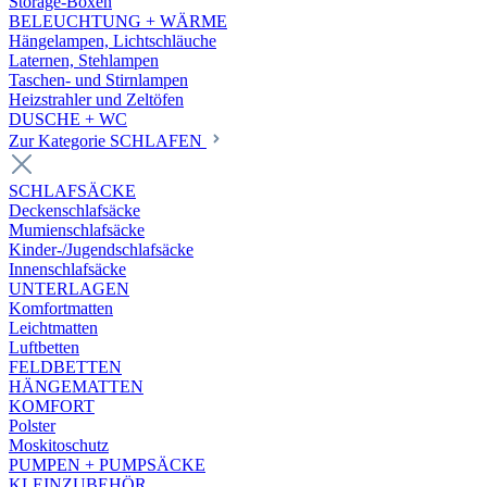
Storage-Boxen
BELEUCHTUNG + WÄRME
Hängelampen, Lichtschläuche
Laternen, Stehlampen
Taschen- und Stirnlampen
Heizstrahler und Zeltöfen
DUSCHE + WC
Zur Kategorie SCHLAFEN
SCHLAFSÄCKE
Deckenschlafsäcke
Mumienschlafsäcke
Kinder-/Jugendschlafsäcke
Innenschlafsäcke
UNTERLAGEN
Komfortmatten
Leichtmatten
Luftbetten
FELDBETTEN
HÄNGEMATTEN
KOMFORT
Polster
Moskitoschutz
PUMPEN + PUMPSÄCKE
KLEINZUBEHÖR