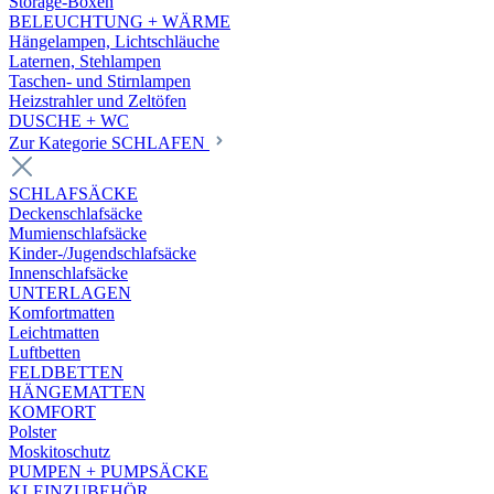
Storage-Boxen
BELEUCHTUNG + WÄRME
Hängelampen, Lichtschläuche
Laternen, Stehlampen
Taschen- und Stirnlampen
Heizstrahler und Zeltöfen
DUSCHE + WC
Zur Kategorie SCHLAFEN
SCHLAFSÄCKE
Deckenschlafsäcke
Mumienschlafsäcke
Kinder-/Jugendschlafsäcke
Innenschlafsäcke
UNTERLAGEN
Komfortmatten
Leichtmatten
Luftbetten
FELDBETTEN
HÄNGEMATTEN
KOMFORT
Polster
Moskitoschutz
PUMPEN + PUMPSÄCKE
KLEINZUBEHÖR