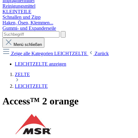
Imprägniermittel
Reinigungsmittel
KLEINTEILE
Schnallen und Zipp
Haken, Ösen, Klemmen...
Gummi- und Expanderseile
Menü schließen
Zeige alle Kategorien
LEICHTZELTE
Zurück
LEICHTZELTE anzeigen
ZELTE
LEICHTZELTE
Access™ 2 orange