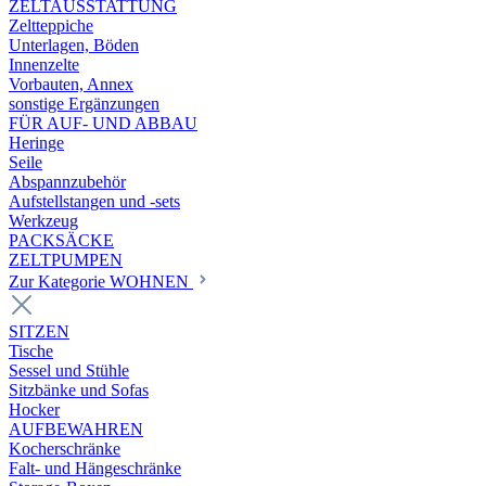
ZELTAUSSTATTUNG
Zeltteppiche
Unterlagen, Böden
Innenzelte
Vorbauten, Annex
sonstige Ergänzungen
FÜR AUF- UND ABBAU
Heringe
Seile
Abspannzubehör
Aufstellstangen und -sets
Werkzeug
PACKSÄCKE
ZELTPUMPEN
Zur Kategorie WOHNEN
SITZEN
Tische
Sessel und Stühle
Sitzbänke und Sofas
Hocker
AUFBEWAHREN
Kocherschränke
Falt- und Hängeschränke