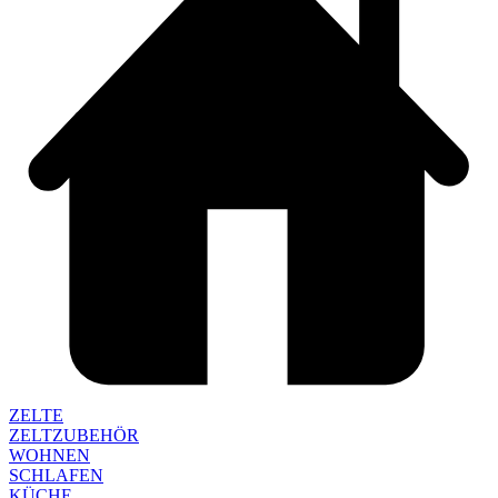
ZELTE
ZELTZUBEHÖR
WOHNEN
SCHLAFEN
KÜCHE