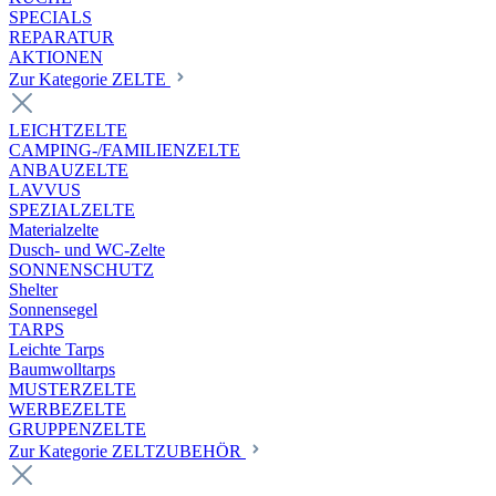
SPECIALS
REPARATUR
AKTIONEN
Zur Kategorie ZELTE
LEICHTZELTE
CAMPING-/FAMILIENZELTE
ANBAUZELTE
LAVVUS
SPEZIALZELTE
Materialzelte
Dusch- und WC-Zelte
SONNENSCHUTZ
Shelter
Sonnensegel
TARPS
Leichte Tarps
Baumwolltarps
MUSTERZELTE
WERBEZELTE
GRUPPENZELTE
Zur Kategorie ZELTZUBEHÖR