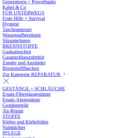
Generatoren + Powerbanks
Kabel & Co
FÜR UNTERWEGS
Erste Hilfe + Survival
Hygiene
Taschenmesser
Wasseraufbereitung
Sitzunterlagen
BRENNSTOFFE
Gaskartuschen
Gasanschlusszubehör
Zunder und Anzünder
Brennstoffflaschen
Zur Kategorie REPARATUR
GESTÄNGE + SCHLÄUCHE
Ersatz-Fiberglasgestänge
Ersatz-Alugestänge
Gestängeteile
Air-Repair
STOFFE
Kleber und Klebefolien
Nahtdichter
PFLEGE