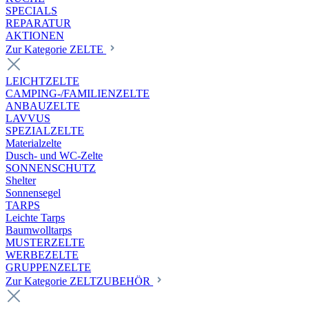
SPECIALS
REPARATUR
AKTIONEN
Zur Kategorie ZELTE
LEICHTZELTE
CAMPING-/FAMILIENZELTE
ANBAUZELTE
LAVVUS
SPEZIALZELTE
Materialzelte
Dusch- und WC-Zelte
SONNENSCHUTZ
Shelter
Sonnensegel
TARPS
Leichte Tarps
Baumwolltarps
MUSTERZELTE
WERBEZELTE
GRUPPENZELTE
Zur Kategorie ZELTZUBEHÖR