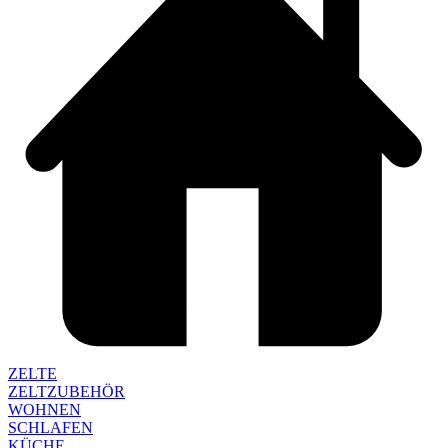
ZELTE
ZELTZUBEHÖR
WOHNEN
SCHLAFEN
KÜCHE