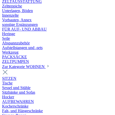
ZELTAUSSTATTUNG
Zeltteppiche
Unterlagen, Böden
Innenzelte
Vorbauten, Annex
sonstige Ergänzungen
FÜR AUF- UND ABBAU
Heringe
Seile
Abspannzubehör
Aufstellstangen und -sets
Werkzeug
PACKSÄCKE
ZELTPUMPEN
Zur Kategorie WOHNEN
SITZEN
Tische
Sessel und Stühle
Sitzbänke und Sofas
Hocker
AUFBEWAHREN
Kocherschränke
Falt- und Hängeschränke