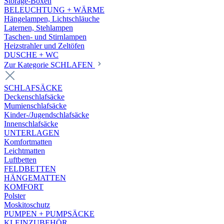
Storage-Boxen
BELEUCHTUNG + WÄRME
Hängelampen, Lichtschläuche
Laternen, Stehlampen
Taschen- und Stirnlampen
Heizstrahler und Zeltöfen
DUSCHE + WC
Zur Kategorie SCHLAFEN
SCHLAFSÄCKE
Deckenschlafsäcke
Mumienschlafsäcke
Kinder-/Jugendschlafsäcke
Innenschlafsäcke
UNTERLAGEN
Komfortmatten
Leichtmatten
Luftbetten
FELDBETTEN
HÄNGEMATTEN
KOMFORT
Polster
Moskitoschutz
PUMPEN + PUMPSÄCKE
KLEINZUBEHÖR