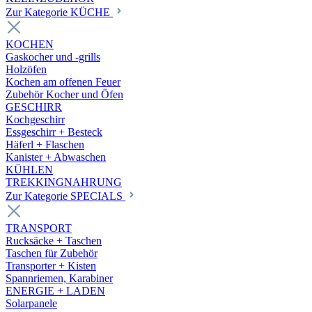
Zur Kategorie KÜCHE
KOCHEN
Gaskocher und -grills
Holzöfen
Kochen am offenen Feuer
Zubehör Kocher und Öfen
GESCHIRR
Kochgeschirr
Essgeschirr + Besteck
Häferl + Flaschen
Kanister + Abwaschen
KÜHLEN
TREKKINGNAHRUNG
Zur Kategorie SPECIALS
TRANSPORT
Rucksäcke + Taschen
Taschen für Zubehör
Transporter + Kisten
Spannriemen, Karabiner
ENERGIE + LADEN
Solarpanele