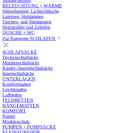
Storage-Boxen
BELEUCHTUNG + WÄRME
Hängelampen, Lichtschläuche
Laternen, Stehlampen
Taschen- und Stirnlampen
Heizstrahler und Zeltöfen
DUSCHE + WC
Zur Kategorie SCHLAFEN
SCHLAFSÄCKE
Deckenschlafsäcke
Mumienschlafsäcke
Kinder-/Jugendschlafsäcke
Innenschlafsäcke
UNTERLAGEN
Komfortmatten
Leichtmatten
Luftbetten
FELDBETTEN
HÄNGEMATTEN
KOMFORT
Polster
Moskitoschutz
PUMPEN + PUMPSÄCKE
KLEINZUBEHÖR