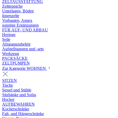
ZELTAUSSTATTUNG
Zeltteppiche
Unterlagen, Böden
Innenzelte
Vorbauten, Annex
sonstige Ergänzungen
FÜR AUF- UND ABBAU
Heringe
Seile
Abspannzubehör
Aufstellstangen und -sets
Werkzeug
PACKSÄCKE
ZELTPUMPEN
Zur Kategorie WOHNEN
SITZEN
Tische
Sessel und Stühle
Sitzbänke und Sofas
Hocker
AUFBEWAHREN
Kocherschränke
Falt- und Hängeschränke