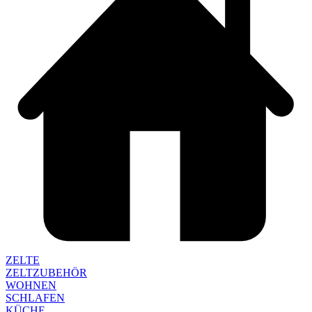
ZELTE
ZELTZUBEHÖR
WOHNEN
SCHLAFEN
KÜCHE