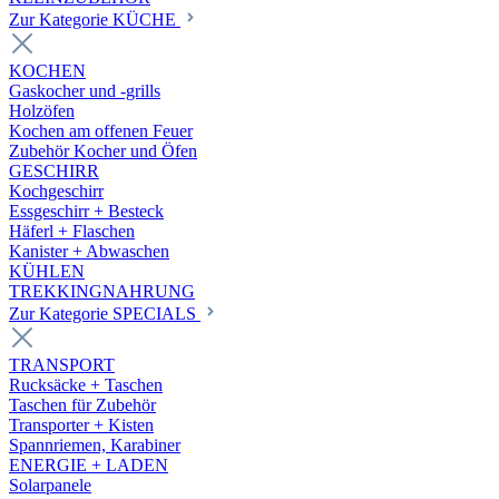
Zur Kategorie KÜCHE
KOCHEN
Gaskocher und -grills
Holzöfen
Kochen am offenen Feuer
Zubehör Kocher und Öfen
GESCHIRR
Kochgeschirr
Essgeschirr + Besteck
Häferl + Flaschen
Kanister + Abwaschen
KÜHLEN
TREKKINGNAHRUNG
Zur Kategorie SPECIALS
TRANSPORT
Rucksäcke + Taschen
Taschen für Zubehör
Transporter + Kisten
Spannriemen, Karabiner
ENERGIE + LADEN
Solarpanele