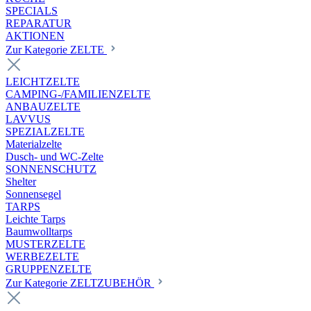
SPECIALS
REPARATUR
AKTIONEN
Zur Kategorie ZELTE
LEICHTZELTE
CAMPING-/FAMILIENZELTE
ANBAUZELTE
LAVVUS
SPEZIALZELTE
Materialzelte
Dusch- und WC-Zelte
SONNENSCHUTZ
Shelter
Sonnensegel
TARPS
Leichte Tarps
Baumwolltarps
MUSTERZELTE
WERBEZELTE
GRUPPENZELTE
Zur Kategorie ZELTZUBEHÖR