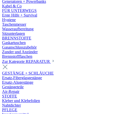
Generatoren + Powerbanks
Kabel & Co
FÜR UNTERWEGS
Erste Hilfe + Survival
Hygiene
Taschenmesser
Wasseraufbereitung
Sitzunterlagen
BRENNSTOFFE
Gaskartuschen
Gasanschlusszubehör
Zunder und Anzünder
Brennstoffflaschen
Zur Kategorie REPARATUR
GESTÄNGE + SCHLÄUCHE
Ersatz-Fiberglasgestänge
Ersatz-Alugestänge
Gestängeteile
Air-Repair
STOFFE
Kleber und Klebefolien
Nahtdichter
PFLEGE