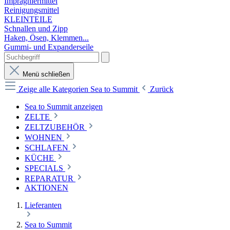
Imprägniermittel
Reinigungsmittel
KLEINTEILE
Schnallen und Zipp
Haken, Ösen, Klemmen...
Gummi- und Expanderseile
Menü schließen
Zeige alle Kategorien
Sea to Summit
Zurück
Sea to Summit anzeigen
ZELTE
ZELTZUBEHÖR
WOHNEN
SCHLAFEN
KÜCHE
SPECIALS
REPARATUR
AKTIONEN
Lieferanten
Sea to Summit