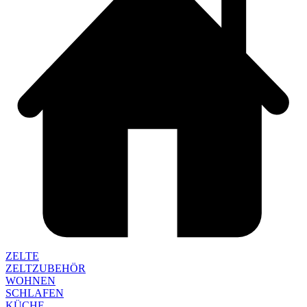
ZELTE
ZELTZUBEHÖR
WOHNEN
SCHLAFEN
KÜCHE