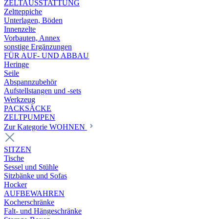
ZELTAUSSTATTUNG
Zeltteppiche
Unterlagen, Böden
Innenzelte
Vorbauten, Annex
sonstige Ergänzungen
FÜR AUF- UND ABBAU
Heringe
Seile
Abspannzubehör
Aufstellstangen und -sets
Werkzeug
PACKSÄCKE
ZELTPUMPEN
Zur Kategorie WOHNEN
SITZEN
Tische
Sessel und Stühle
Sitzbänke und Sofas
Hocker
AUFBEWAHREN
Kocherschränke
Falt- und Hängeschränke