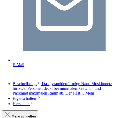
E-Mail
Beschreibung
Das pyramidenförmige Nano Moskitonetz
für zwei Personen deckt bei minimalem Gewicht und
Packmaß maximalen Raum ab. Der elast…
Mehr
Eigenschaften
Hersteller
Menü schließen