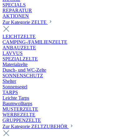
SPECIALS
REPARATUR
AKTIONEN
Zur Kategorie ZELTE
LEICHTZELTE
CAMPING-/FAMILIENZELTE
ANBAUZELTE
LAVVUS
SPEZIALZELTE
Materialzelte
Dusch- und WC-Zelte
SONNENSCHUTZ
Shelter
Sonnensegel
TARPS
Leichte Tarps
Baumwolltarps
MUSTERZELTE
WERBEZELTE
GRUPPENZELTE
Zur Kategorie ZELTZUBEHÖR