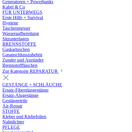
Generatoren + Powerbanks
Kabel & Co
FÜR UNTERWEGS
Erste Hilfe + Survival
Hygiene
Taschenmesser
Wasseraufbereitung
Sitzunterlagen
BRENNSTOFFE
Gaskartuschen
Gasanschlusszubehör
Zunder und Anzünder
Brennstoffflaschen
Zur Kategorie REPARATUR
GESTÄNGE + SCHLÄUCHE
Ersatz-Fiberglasgestänge
Ersatz-Alugestänge
Gestängeteile
Air-Repair
STOFFE
Kleber und Klebefolien
Nahtdichter
PFLEGE