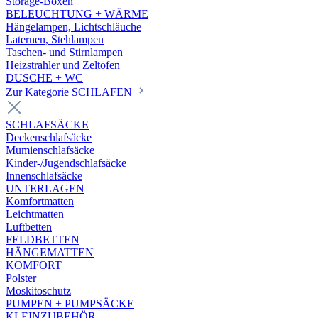
Storage-Boxen
BELEUCHTUNG + WÄRME
Hängelampen, Lichtschläuche
Laternen, Stehlampen
Taschen- und Stirnlampen
Heizstrahler und Zeltöfen
DUSCHE + WC
Zur Kategorie SCHLAFEN
SCHLAFSÄCKE
Deckenschlafsäcke
Mumienschlafsäcke
Kinder-/Jugendschlafsäcke
Innenschlafsäcke
UNTERLAGEN
Komfortmatten
Leichtmatten
Luftbetten
FELDBETTEN
HÄNGEMATTEN
KOMFORT
Polster
Moskitoschutz
PUMPEN + PUMPSÄCKE
KLEINZUBEHÖR