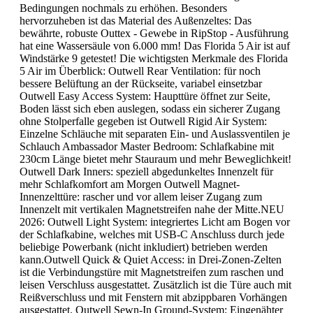
Bedingungen nochmals zu erhöhen. Besonders
hervorzuheben ist das Material des Außenzeltes: Das
bewährte, robuste Outtex - Gewebe in RipStop - Ausführung
hat eine Wassersäule von 6.000 mm! Das Florida 5 Air ist auf
Windstärke 9 getestet! Die wichtigsten Merkmale des Florida
5 Air im Überblick: Outwell Rear Ventilation: für noch
bessere Belüftung an der Rückseite, variabel einsetzbar
Outwell Easy Access System: Haupttüre öffnet zur Seite,
Boden lässt sich eben auslegen, sodass ein sicherer Zugang
ohne Stolperfalle gegeben ist Outwell Rigid Air System:
Einzelne Schläuche mit separaten Ein- und Auslassventilen je
Schlauch Ambassador Master Bedroom: Schlafkabine mit
230cm Länge bietet mehr Stauraum und mehr Beweglichkeit!
Outwell Dark Inners: speziell abgedunkeltes Innenzelt für
mehr Schlafkomfort am Morgen Outwell Magnet-
Innenzelttüre: rascher und vor allem leiser Zugang zum
Innenzelt mit vertikalen Magnetstreifen nahe der Mitte.NEU
2026: Outwell Light System: integriertes Licht am Bogen vor
der Schlafkabine, welches mit USB-C Anschluss durch jede
beliebige Powerbank (nicht inkludiert) betrieben werden
kann.Outwell Quick & Quiet Access: in Drei-Zonen-Zelten
ist die Verbindungstüre mit Magnetstreifen zum raschen und
leisen Verschluss ausgestattet. Zusätzlich ist die Türe auch mit
Reißverschluss und mit Fenstern mit abzippbaren Vorhängen
ausgestattet. Outwell Sewn-In Ground-System: Eingenähter