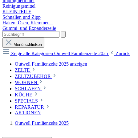
Imprägniermittel
Reinigungsmittel
KLEINTEILE
Schnallen und Zipp
Haken, Ösen, Klemmen...
Gummi- und Expanderseile
Menü schließen
Zeige alle Kategorien
Outwell Familienzelte 2025
Zurück
Outwell Familienzelte 2025 anzeigen
ZELTE
ZELTZUBEHÖR
WOHNEN
SCHLAFEN
KÜCHE
SPECIALS
REPARATUR
AKTIONEN
Outwell Familienzelte 2025