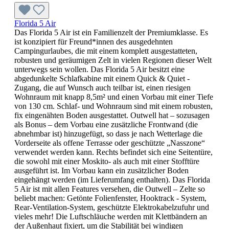
Florida 5 Air
Das Florida 5 Air ist ein Familienzelt der Premiumklasse. Es
ist konzipiert für Freund*innen des ausgedehnten
Campingurlaubes, die mit einem komplett ausgestatteten,
robusten und geräumigen Zelt in vielen Regionen dieser Welt
unterwegs sein wollen. Das Florida 5 Air besitzt eine
abgedunkelte Schlafkabine mit einem Quick & Quiet -
Zugang, die auf Wunsch auch teilbar ist, einen riesigen
Wohnraum mit knapp 8,5m² und einen Vorbau mit einer Tiefe
von 130 cm. Schlaf- und Wohnraum sind mit einem robusten,
fix eingenähten Boden ausgestattet. Outwell hat – sozusagen
als Bonus – dem Vorbau eine zusätzliche Frontwand (die
abnehmbar ist) hinzugefügt, so dass je nach Wetterlage die
Vorderseite als offene Terrasse oder geschützte „Nasszone“
verwendet werden kann. Rechts befindet sich eine Seitentüre,
die sowohl mit einer Moskito- als auch mit einer Stofftüre
ausgeführt ist. Im Vorbau kann ein zusätzlicher Boden
eingehängt werden (im Lieferumfang enthalten). Das Florida
5 Air ist mit allen Features versehen, die Outwell – Zelte so
beliebt machen: Getönte Folienfenster, Hooktrack - System,
Rear-Ventilation-System, geschützte Elektrokabelzufuhr und
vieles mehr! Die Luftschläuche werden mit Klettbändern an
der Außenhaut fixiert, um die Stabilität bei windigen