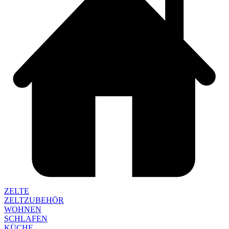
ZELTE
ZELTZUBEHÖR
WOHNEN
SCHLAFEN
KÜCHE