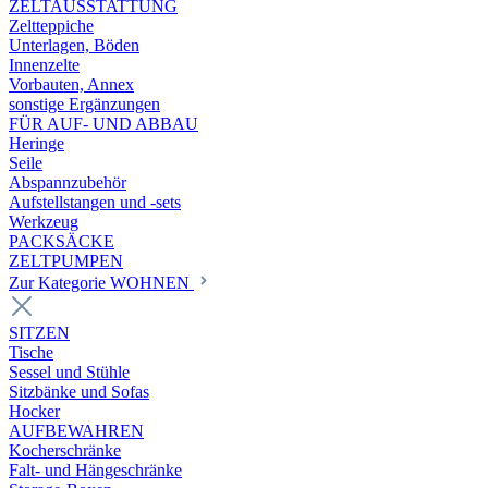
ZELTAUSSTATTUNG
Zeltteppiche
Unterlagen, Böden
Innenzelte
Vorbauten, Annex
sonstige Ergänzungen
FÜR AUF- UND ABBAU
Heringe
Seile
Abspannzubehör
Aufstellstangen und -sets
Werkzeug
PACKSÄCKE
ZELTPUMPEN
Zur Kategorie WOHNEN
SITZEN
Tische
Sessel und Stühle
Sitzbänke und Sofas
Hocker
AUFBEWAHREN
Kocherschränke
Falt- und Hängeschränke