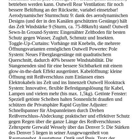
betrieben werden kann. Outwell Rear Ventilation: für noch
bessere Belüftung an der Rückseite, variabel einsetzbar!
Aerodynamischer Sturmschutz 9: dank des aerodynamischen
Designs (und der in den Kanälen geschützten Gestänge) hält
das Zelt Windstärke 9 (Sturm, ca. 75-88km/h) stand! Outwell
Sewn-In Ground-System: Eingenähter Zeltboden für besten
Schutz gegen Wasser, Zugluft, Schmutz und Insekten.
Toggle-Up-Curtains: Vorhänge mit Knebeln, die mehrere
Öffnungsvarianten ermöglichen Outwell Powertec Pole
System: Neues Fiberglasgestänge mit quadratischem
Querschnitt, dadurch 40% bessere Windstabilität. Die
Stangenenden sind für eine bessere Sichtbarkeit mit einem
glow-in-the-dark Effekt ausgerüstet. Kabelöffnung: kleine
Öffnung mit Reißverschluss zum Einlassen eines
Elektrokabels ins Zelt und ins Innenzelt Outwell Hooktrack
System: Innovative, flexible Befestigungslösung für Kabel,
Lampen und vielem mehr (bis max. 1,5kg). Getönte Fenster:
Speziell getönte Scheiben halten Sonnenlicht draußen und
schützen die Privatsphäre Rapid Guyline Adjuster:
Schnellspanner für Abspannleinen durch Drehen
Reißverschluss-Abdeckung: praktischer und effektiver Schutz
gegen Regen über die ganze Länge des Reißverschlusses
Zeltexperte Gerwald Wessely über das Denver 5: Die Stärken
des Denver 5 liegen in seiner Ausgewogenheit von
Raumangebot, Ausstattung, Optik und Preis. Trotz der