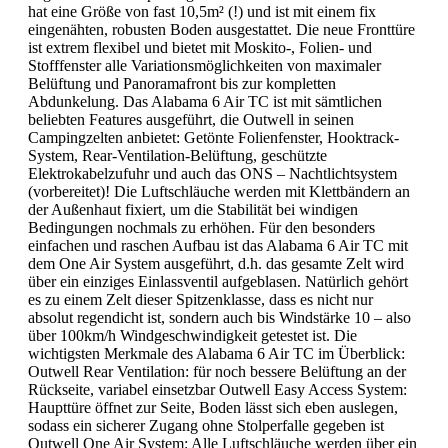
hat eine Größe von fast 10,5m² (!) und ist mit einem fix
eingenähten, robusten Boden ausgestattet. Die neue Fronttüre
ist extrem flexibel und bietet mit Moskito-, Folien- und
Stofffenster alle Variationsmöglichkeiten von maximaler
Belüftung und Panoramafront bis zur kompletten
Abdunkelung. Das Alabama 6 Air TC ist mit sämtlichen
beliebten Features ausgeführt, die Outwell in seinen
Campingzelten anbietet: Getönte Folienfenster, Hooktrack-
System, Rear-Ventilation-Belüftung, geschützte
Elektrokabelzufuhr und auch das ONS – Nachtlichtsystem
(vorbereitet)! Die Luftschläuche werden mit Klettbändern an
der Außenhaut fixiert, um die Stabilität bei windigen
Bedingungen nochmals zu erhöhen. Für den besonders
einfachen und raschen Aufbau ist das Alabama 6 Air TC mit
dem One Air System ausgeführt, d.h. das gesamte Zelt wird
über ein einziges Einlassventil aufgeblasen. Natürlich gehört
es zu einem Zelt dieser Spitzenklasse, dass es nicht nur
absolut regendicht ist, sondern auch bis Windstärke 10 – also
über 100km/h Windgeschwindigkeit getestet ist. Die
wichtigsten Merkmale des Alabama 6 Air TC im Überblick:
Outwell Rear Ventilation: für noch bessere Belüftung an der
Rückseite, variabel einsetzbar Outwell Easy Access System:
Haupttüre öffnet zur Seite, Boden lässt sich eben auslegen,
sodass ein sicherer Zugang ohne Stolperfalle gegeben ist
Outwell One Air System: Alle Luftschläuche werden über ein