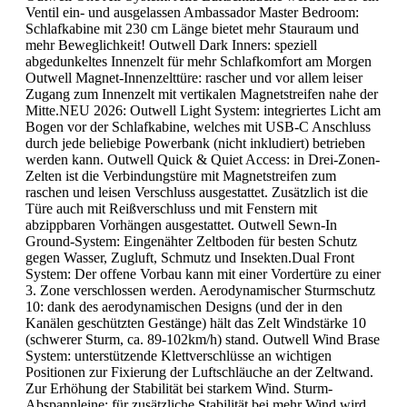
Ventil ein- und ausgelassen Ambassador Master Bedroom:
Schlafkabine mit 230 cm Länge bietet mehr Stauraum und
mehr Beweglichkeit! Outwell Dark Inners: speziell
abgedunkeltes Innenzelt für mehr Schlafkomfort am Morgen
Outwell Magnet-Innenzelttüre: rascher und vor allem leiser
Zugang zum Innenzelt mit vertikalen Magnetstreifen nahe der
Mitte.NEU 2026: Outwell Light System: integriertes Licht am
Bogen vor der Schlafkabine, welches mit USB-C Anschluss
durch jede beliebige Powerbank (nicht inkludiert) betrieben
werden kann. Outwell Quick & Quiet Access: in Drei-Zonen-
Zelten ist die Verbindungstüre mit Magnetstreifen zum
raschen und leisen Verschluss ausgestattet. Zusätzlich ist die
Türe auch mit Reißverschluss und mit Fenstern mit
abzippbaren Vorhängen ausgestattet. Outwell Sewn-In
Ground-System: Eingenähter Zeltboden für besten Schutz
gegen Wasser, Zugluft, Schmutz und Insekten.Dual Front
System: Der offene Vorbau kann mit einer Vordertüre zu einer
3. Zone verschlossen werden. Aerodynamischer Sturmschutz
10: dank des aerodynamischen Designs (und der in den
Kanälen geschützten Gestänge) hält das Zelt Windstärke 10
(schwerer Sturm, ca. 89-102km/h) stand. Outwell Wind Brase
System: unterstützende Klettverschlüsse an wichtigen
Positionen zur Fixierung der Luftschläuche an der Zeltwand.
Zur Erhöhung der Stabilität bei starkem Wind. Sturm-
Abspannleine: für zusätzliche Stabilität bei mehr Wind wird