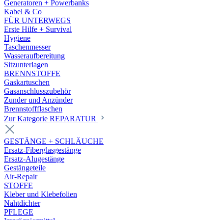
Generatoren + Powerbanks
Kabel & Co
FÜR UNTERWEGS
Erste Hilfe + Survival
Hygiene
Taschenmesser
Wasseraufbereitung
Sitzunterlagen
BRENNSTOFFE
Gaskartuschen
Gasanschlusszubehör
Zunder und Anzünder
Brennstoffflaschen
Zur Kategorie REPARATUR
GESTÄNGE + SCHLÄUCHE
Ersatz-Fiberglasgestänge
Ersatz-Alugestänge
Gestängeteile
Air-Repair
STOFFE
Kleber und Klebefolien
Nahtdichter
PFLEGE