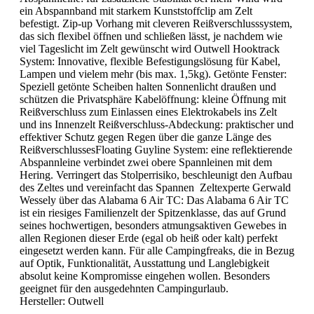
ein Abspannband mit starkem Kunststoffclip am Zelt
befestigt. Zip-up Vorhang mit cleveren Reißverschlusssystem,
das sich flexibel öffnen und schließen lässt, je nachdem wie
viel Tageslicht im Zelt gewünscht wird Outwell Hooktrack
System: Innovative, flexible Befestigungslösung für Kabel,
Lampen und vielem mehr (bis max. 1,5kg). Getönte Fenster:
Speziell getönte Scheiben halten Sonnenlicht draußen und
schützen die Privatsphäre Kabelöffnung: kleine Öffnung mit
Reißverschluss zum Einlassen eines Elektrokabels ins Zelt
und ins Innenzelt Reißverschluss-Abdeckung: praktischer und
effektiver Schutz gegen Regen über die ganze Länge des
ReißverschlussesFloating Guyline System: eine reflektierende
Abspannleine verbindet zwei obere Spannleinen mit dem
Hering. Verringert das Stolperrisiko, beschleunigt den Aufbau
des Zeltes und vereinfacht das Spannen Zeltexperte Gerwald
Wessely über das Alabama 6 Air TC: Das Alabama 6 Air TC
ist ein riesiges Familienzelt der Spitzenklasse, das auf Grund
seines hochwertigen, besonders atmungsaktiven Gewebes in
allen Regionen dieser Erde (egal ob heiß oder kalt) perfekt
eingesetzt werden kann. Für alle Campingfreaks, die in Bezug
auf Optik, Funktionalität, Ausstattung und Langlebigkeit
absolut keine Kompromisse eingehen wollen. Besonders
geeignet für den ausgedehnten Campingurlaub.
Hersteller:
Outwell