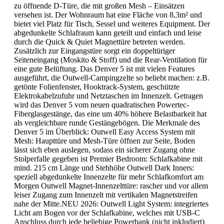
zu öffnende D-Türe, die mit großen Mesh – Einsätzen
versehen ist. Der Wohnraum hat eine Fläche von 8,3m² und
bietet viel Platz für Tisch, Sessel und weiteres Equipment. Der
abgedunkelte Schlafraum kann geteilt und einfach und leise
durch die Quick & Quiet Magnettüre betreten werden.
Zusätzlich zur Eingangstüre sorgt ein doppeltüriger
Seiteneingang (Moskito & Stoff) und die Rear-Ventilation für
eine gute Belüftung. Das Denver 5 ist mit vielen Features
ausgeführt, die Outwell-Campingzelte so beliebt machen: z.B.
getönte Folienfenster, Hooktrack-System, geschützte
Elektrokabelzufuhr und Netztaschen im Innenzelt. Getragen
wird das Denver 5 vom neuen quadratischen Powertec-
Fiberglasgestänge, das eine um 40% höhere Belastbarkeit hat
als vergleichbare runde Gestängebögen. Die Merkmale des
Denver 5 im Überblick: Outwell Easy Access System mit
Mesh: Haupttüre und Mesh-Türe öffnen zur Seite, Boden
lässt sich eben auslegen, sodass ein sicherer Zugang ohne
Stolperfalle gegeben ist Premier Bedroom: Schlafkabine mit
mind. 215 cm Länge und Stehhöhe Outwell Dark Inners:
speziell abgedunkelte Innenzelte für mehr Schlafkomfort am
Morgen Outwell Magnet-Innenzelttüre: rascher und vor allem
leiser Zugang zum Innenzelt mit vertikalen Magnetstreifen
nahe der Mitte.NEU 2026: Outwell Light System: integriertes
Licht am Bogen vor der Schlafkabine, welches mit USB-C
Anschluss durch jede beliebige Powerbank (nicht inkludiert)