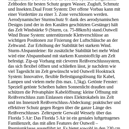
Zeltboden für besten Schutz gegen Wasser, Zugluft, Schmutz
und Insekten.Dual Front System: Der offene Vorbau kann mit
einer Vordertüre zu einer 3. Zone verschlossen werden.
Aerodynamischer Sturmschutz 9: dank des aerodynamischen
Designs (und der in den Kanälen geschützten Gestänge) hält
das Zelt Windstärke 9 (Sturm, ca. 75-88km/h) stand.Outwell
Wind Brase System: unterstützende Klettverschlüsse an
wichtigen Positionen zur Fixierung der Luftschläuche an der
Zeltwand. Zur Erhöhung der Stabilität bei starkem Wind.
Sturm-Abspannleine: für zusätzliche Stabilität bei mehr Wind
wird eine Abspannband mit starkem Kunststoffclip am Zelt
befestigt. Zip-up Vorhang mit cleveren Reißverschlusssystem,
das sich flexibel öffnen und schließen lässt, je nachdem wie
viel Tageslicht im Zelt gewünscht wird Outwell Hooktrack
System: Innovative, flexible Befestigungslösung für Kabel,
Lampen und vielem mehr (bis max. 1,5kg). Getönte Fenster:
Speziell getönte Scheiben halten Sonnenlicht draußen und
schützen die Privatsphäre Kabelöffnung: kleine Öffnung mit
Reißverschluss zum Einlassen eines Elektrokabels ins Zelt
und ins Innenzelt Reißverschluss-Abdeckung: praktischer und
effektiver Schutz gegen Regen über die ganze Länge des
Reißverschlusses Zeltexperte Gerwald Wessely über das
Florida 5 Air: Das Florida 5 Air ist ein geniales luftgetragenes
Familienzelt, das mit allen Features der Outwell –
Premiumklasse ausgeführt ist. Es bietet sowohl in den 230 cm