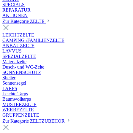
SPECIALS
REPARATUR
AKTIONEN
Zur Kategorie ZELTE
LEICHTZELTE
CAMPING-/FAMILIENZELTE
ANBAUZELTE
LAVVUS
SPEZIALZELTE
Materialzelte
Dusch- und WC-Zelte
SONNENSCHUTZ
Shelter
Sonnensegel
TARPS
Leichte Tarps
Baumwolltarps
MUSTERZELTE
WERBEZELTE
GRUPPENZELTE
Zur Kategorie ZELTZUBEHÖR