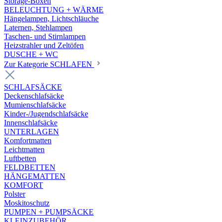
Storage-Boxen
BELEUCHTUNG + WÄRME
Hängelampen, Lichtschläuche
Laternen, Stehlampen
Taschen- und Stirnlampen
Heizstrahler und Zeltöfen
DUSCHE + WC
Zur Kategorie SCHLAFEN
SCHLAFSÄCKE
Deckenschlafsäcke
Mumienschlafsäcke
Kinder-/Jugendschlafsäcke
Innenschlafsäcke
UNTERLAGEN
Komfortmatten
Leichtmatten
Luftbetten
FELDBETTEN
HÄNGEMATTEN
KOMFORT
Polster
Moskitoschutz
PUMPEN + PUMPSÄCKE
KLEINZUBEHÖR