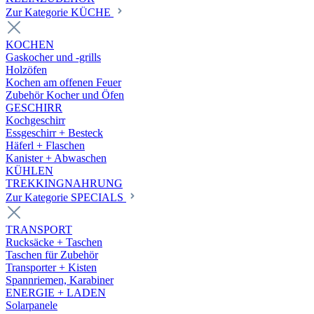
Zur Kategorie KÜCHE
KOCHEN
Gaskocher und -grills
Holzöfen
Kochen am offenen Feuer
Zubehör Kocher und Öfen
GESCHIRR
Kochgeschirr
Essgeschirr + Besteck
Häferl + Flaschen
Kanister + Abwaschen
KÜHLEN
TREKKINGNAHRUNG
Zur Kategorie SPECIALS
TRANSPORT
Rucksäcke + Taschen
Taschen für Zubehör
Transporter + Kisten
Spannriemen, Karabiner
ENERGIE + LADEN
Solarpanele