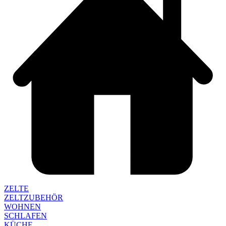
ZELTE
ZELTZUBEHÖR
WOHNEN
SCHLAFEN
KÜCHE