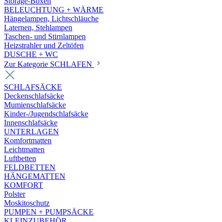
Storage-Boxen
BELEUCHTUNG + WÄRME
Hängelampen, Lichtschläuche
Laternen, Stehlampen
Taschen- und Stirnlampen
Heizstrahler und Zeltöfen
DUSCHE + WC
Zur Kategorie SCHLAFEN
SCHLAFSÄCKE
Deckenschlafsäcke
Mumienschlafsäcke
Kinder-/Jugendschlafsäcke
Innenschlafsäcke
UNTERLAGEN
Komfortmatten
Leichtmatten
Luftbetten
FELDBETTEN
HÄNGEMATTEN
KOMFORT
Polster
Moskitoschutz
PUMPEN + PUMPSÄCKE
KLEINZUBEHÖR