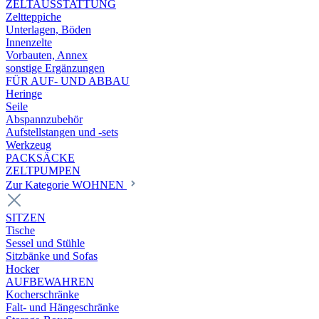
ZELTAUSSTATTUNG
Zeltteppiche
Unterlagen, Böden
Innenzelte
Vorbauten, Annex
sonstige Ergänzungen
FÜR AUF- UND ABBAU
Heringe
Seile
Abspannzubehör
Aufstellstangen und -sets
Werkzeug
PACKSÄCKE
ZELTPUMPEN
Zur Kategorie WOHNEN
SITZEN
Tische
Sessel und Stühle
Sitzbänke und Sofas
Hocker
AUFBEWAHREN
Kocherschränke
Falt- und Hängeschränke