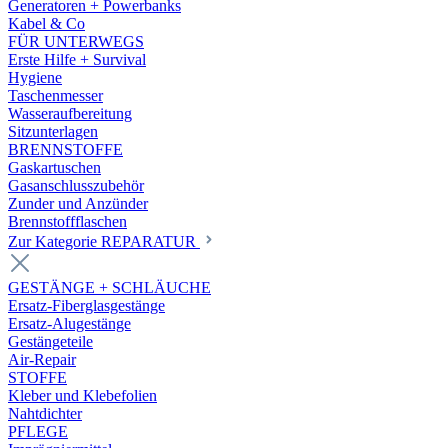
Generatoren + Powerbanks
Kabel & Co
FÜR UNTERWEGS
Erste Hilfe + Survival
Hygiene
Taschenmesser
Wasseraufbereitung
Sitzunterlagen
BRENNSTOFFE
Gaskartuschen
Gasanschlusszubehör
Zunder und Anzünder
Brennstoffflaschen
Zur Kategorie REPARATUR
GESTÄNGE + SCHLÄUCHE
Ersatz-Fiberglasgestänge
Ersatz-Alugestänge
Gestängeteile
Air-Repair
STOFFE
Kleber und Klebefolien
Nahtdichter
PFLEGE