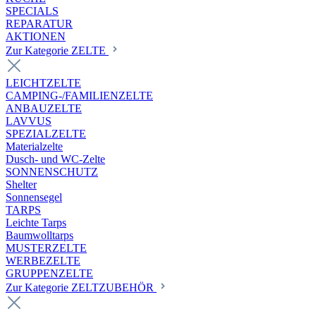
SPECIALS
REPARATUR
AKTIONEN
Zur Kategorie ZELTE
LEICHTZELTE
CAMPING-/FAMILIENZELTE
ANBAUZELTE
LAVVUS
SPEZIALZELTE
Materialzelte
Dusch- und WC-Zelte
SONNENSCHUTZ
Shelter
Sonnensegel
TARPS
Leichte Tarps
Baumwolltarps
MUSTERZELTE
WERBEZELTE
GRUPPENZELTE
Zur Kategorie ZELTZUBEHÖR