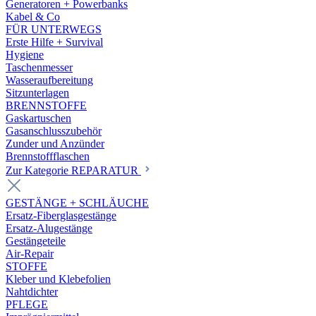
Generatoren + Powerbanks
Kabel & Co
FÜR UNTERWEGS
Erste Hilfe + Survival
Hygiene
Taschenmesser
Wasseraufbereitung
Sitzunterlagen
BRENNSTOFFE
Gaskartuschen
Gasanschlusszubehör
Zunder und Anzünder
Brennstoffflaschen
Zur Kategorie REPARATUR
GESTÄNGE + SCHLÄUCHE
Ersatz-Fiberglasgestänge
Ersatz-Alugestänge
Gestängeteile
Air-Repair
STOFFE
Kleber und Klebefolien
Nahtdichter
PFLEGE