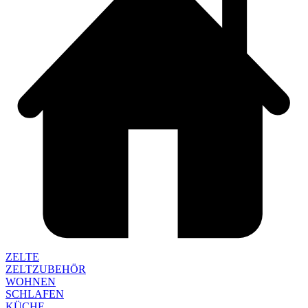
ZELTE
ZELTZUBEHÖR
WOHNEN
SCHLAFEN
KÜCHE