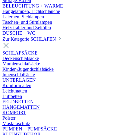
Storage-Boxen
BELEUCHTUNG + WÄRME
Hängelampen, Lichtschläuche
Laternen, Stehlampen
Taschen- und Stirnlampen
Heizstrahler und Zeltöfen
DUSCHE + WC
Zur Kategorie SCHLAFEN
SCHLAFSÄCKE
Deckenschlafsäcke
Mumienschlafsäcke
Kinder-/Jugendschlafsäcke
Innenschlafsäcke
UNTERLAGEN
Komfortmatten
Leichtmatten
Luftbetten
FELDBETTEN
HÄNGEMATTEN
KOMFORT
Polster
Moskitoschutz
PUMPEN + PUMPSÄCKE
KLEINZUBEHÖR