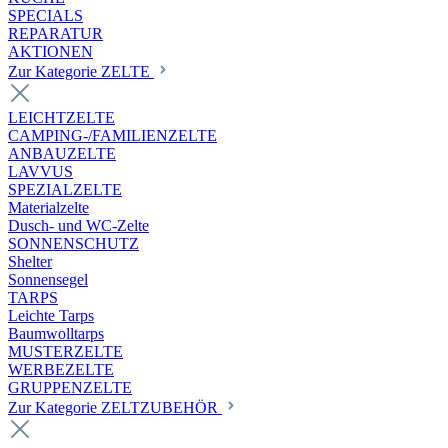
SPECIALS
REPARATUR
AKTIONEN
Zur Kategorie ZELTE
LEICHTZELTE
CAMPING-/FAMILIENZELTE
ANBAUZELTE
LAVVUS
SPEZIALZELTE
Materialzelte
Dusch- und WC-Zelte
SONNENSCHUTZ
Shelter
Sonnensegel
TARPS
Leichte Tarps
Baumwolltarps
MUSTERZELTE
WERBEZELTE
GRUPPENZELTE
Zur Kategorie ZELTZUBEHÖR