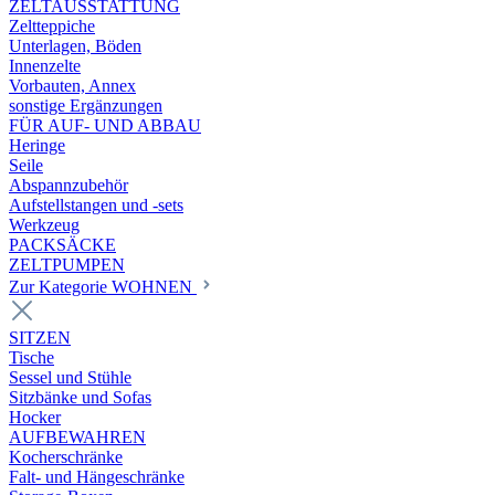
ZELTAUSSTATTUNG
Zeltteppiche
Unterlagen, Böden
Innenzelte
Vorbauten, Annex
sonstige Ergänzungen
FÜR AUF- UND ABBAU
Heringe
Seile
Abspannzubehör
Aufstellstangen und -sets
Werkzeug
PACKSÄCKE
ZELTPUMPEN
Zur Kategorie WOHNEN
SITZEN
Tische
Sessel und Stühle
Sitzbänke und Sofas
Hocker
AUFBEWAHREN
Kocherschränke
Falt- und Hängeschränke