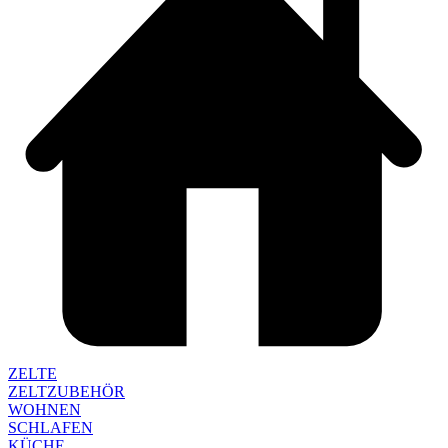
ZELTE
ZELTZUBEHÖR
WOHNEN
SCHLAFEN
KÜCHE