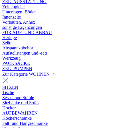
ZELTAUSSTATTUNG
Zeltteppiche
Unterlagen, Böden
Innenzelte
Vorbauten, Annex
sonstige Ergänzungen
FÜR AUF- UND ABBAU
Heringe
Seile
Abspannzubehör
Aufstellstangen und -sets
Werkzeug
PACKSÄCKE
ZELTPUMPEN
Zur Kategorie WOHNEN
SITZEN
Tische
Sessel und Stühle
Sitzbänke und Sofas
Hocker
AUFBEWAHREN
Kocherschränke
Falt- und Hängeschränke