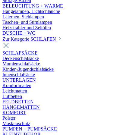
Storage-Boxen
BELEUCHTUNG + WÄRME
Hängelampen, Lichtschläuche
Laternen, Stehlampen
Taschen- und Stirnlampen
Heizstrahler und Zeltöfen
DUSCHE + WC
Zur Kategorie SCHLAFEN
SCHLAFSÄCKE
Deckenschlafsäcke
Mumienschlafsäcke
Kinder-/Jugendschlafsäcke
Innenschlafsäcke
UNTERLAGEN
Komfortmatten
Leichtmatten
Luftbetten
FELDBETTEN
HÄNGEMATTEN
KOMFORT
Polster
Moskitoschutz
PUMPEN + PUMPSÄCKE
KLEINZUBEHÖR