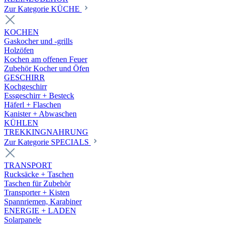
Zur Kategorie KÜCHE
KOCHEN
Gaskocher und -grills
Holzöfen
Kochen am offenen Feuer
Zubehör Kocher und Öfen
GESCHIRR
Kochgeschirr
Essgeschirr + Besteck
Häferl + Flaschen
Kanister + Abwaschen
KÜHLEN
TREKKINGNAHRUNG
Zur Kategorie SPECIALS
TRANSPORT
Rucksäcke + Taschen
Taschen für Zubehör
Transporter + Kisten
Spannriemen, Karabiner
ENERGIE + LADEN
Solarpanele