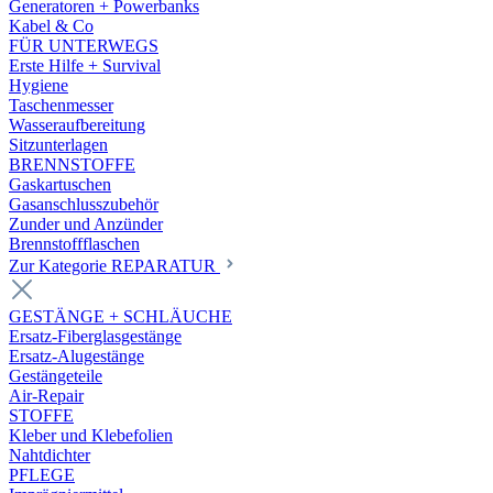
Generatoren + Powerbanks
Kabel & Co
FÜR UNTERWEGS
Erste Hilfe + Survival
Hygiene
Taschenmesser
Wasseraufbereitung
Sitzunterlagen
BRENNSTOFFE
Gaskartuschen
Gasanschlusszubehör
Zunder und Anzünder
Brennstoffflaschen
Zur Kategorie REPARATUR
GESTÄNGE + SCHLÄUCHE
Ersatz-Fiberglasgestänge
Ersatz-Alugestänge
Gestängeteile
Air-Repair
STOFFE
Kleber und Klebefolien
Nahtdichter
PFLEGE