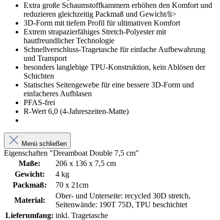
Extra große Schaumstoffkammern erhöhen den Komfort und
reduzieren gleichzeitig Packmaß und Gewicht/li>
3D-Form mit tiefem Profil für ultimativen Komfort
Extrem strapazierfähiges Stretch-Polyester mit
hautfreundlicher Technologie
Schnellverschluss-Tragetasche für einfache Aufbewahrung
und Transport
besonders langlebige TPU-Konstruktion, kein Ablösen der
Schichten
Statisches Seitengewebe für eine bessere 3D-Form und
einfacheres Aufblasen
PFAS-frei
R-Wert 6,0 (4-Jahreszeiten-Matte)
Menü schließen
Eigenschaften "Dreamboat Double 7,5 cm"
Maße:
206 x 136 x 7,5 cm
Gewicht:
4 kg
Packmaß:
70 x 21cm
Ober- und Unterseite: recycled 30D stretch,
Material:
Seitenwände: 190T 75D, TPU beschichtet
Lieferumfang:
inkl. Tragetasche