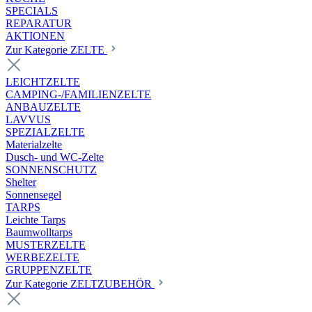
SPECIALS
REPARATUR
AKTIONEN
Zur Kategorie ZELTE
LEICHTZELTE
CAMPING-/FAMILIENZELTE
ANBAUZELTE
LAVVUS
SPEZIALZELTE
Materialzelte
Dusch- und WC-Zelte
SONNENSCHUTZ
Shelter
Sonnensegel
TARPS
Leichte Tarps
Baumwolltarps
MUSTERZELTE
WERBEZELTE
GRUPPENZELTE
Zur Kategorie ZELTZUBEHÖR