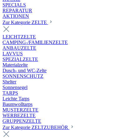
SPECIALS
REPARATUR
AKTIONEN
Zur Kategorie ZELTE
LEICHTZELTE
CAMPING-/FAMILIENZELTE
ANBAUZELTE
LAVVUS
SPEZIALZELTE
Materialzelte
Dusch- und WC-Zelte
SONNENSCHUTZ
Shelter
Sonnensegel
TARPS
Leichte Tarps
Baumwolltarps
MUSTERZELTE
WERBEZELTE
GRUPPENZELTE
Zur Kategorie ZELTZUBEHÖR