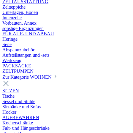
ZELTAUSSTATTUNG
Zeltteppiche
Unterlagen, Böden
Innenzelte
Vorbauten, Annex
sonstige Ergänzungen
FÜR AUF- UND ABBAU
Heringe
Seile
Abspannzubehör
Aufstellstangen und -sets
Werkzeug
PACKSÄCKE
ZELTPUMPEN
Zur Kategorie WOHNEN
SITZEN
Tische
Sessel und Stühle
Sitzbänke und Sofas
Hocker
AUFBEWAHREN
Kocherschränke
Falt- und Hängeschränke