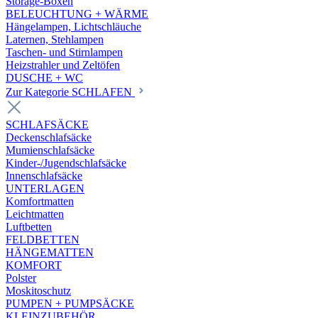
Storage-Boxen
BELEUCHTUNG + WÄRME
Hängelampen, Lichtschläuche
Laternen, Stehlampen
Taschen- und Stirnlampen
Heizstrahler und Zeltöfen
DUSCHE + WC
Zur Kategorie SCHLAFEN
SCHLAFSÄCKE
Deckenschlafsäcke
Mumienschlafsäcke
Kinder-/Jugendschlafsäcke
Innenschlafsäcke
UNTERLAGEN
Komfortmatten
Leichtmatten
Luftbetten
FELDBETTEN
HÄNGEMATTEN
KOMFORT
Polster
Moskitoschutz
PUMPEN + PUMPSÄCKE
KLEINZUBEHÖR