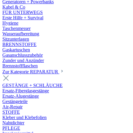
Generatoren + Powerbanks
Kabel & Co
FÜR UNTERWEGS
Erste Hilfe + Survival
Hygiene
Taschenmesser
Wasseraufbereitung
Sitzunterlagen
BRENNSTOFFE
Gaskartuschen
Gasanschlusszubehör
Zunder und Anzünder
Brennstoffflaschen
Zur Kategorie REPARATUR
GESTÄNGE + SCHLÄUCHE
Ersatz-Fiberglasgestänge
Ersatz-Alugestänge
Gestängeteile
Air-Repair
STOFFE
Kleber und Klebefolien
Nahtdichter
PFLEGE