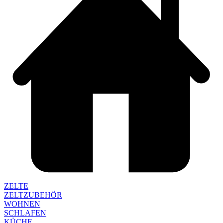
ZELTE
ZELTZUBEHÖR
WOHNEN
SCHLAFEN
KÜCHE