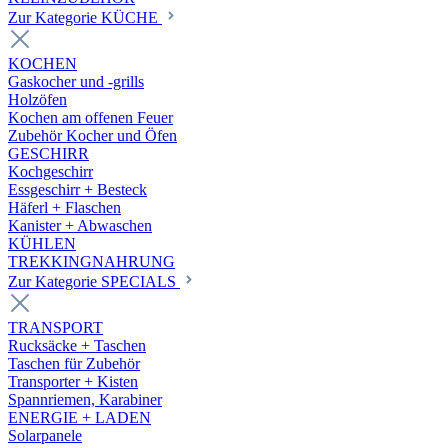
Zur Kategorie KÜCHE
KOCHEN
Gaskocher und -grills
Holzöfen
Kochen am offenen Feuer
Zubehör Kocher und Öfen
GESCHIRR
Kochgeschirr
Essgeschirr + Besteck
Häferl + Flaschen
Kanister + Abwaschen
KÜHLEN
TREKKINGNAHRUNG
Zur Kategorie SPECIALS
TRANSPORT
Rucksäcke + Taschen
Taschen für Zubehör
Transporter + Kisten
Spannriemen, Karabiner
ENERGIE + LADEN
Solarpanele