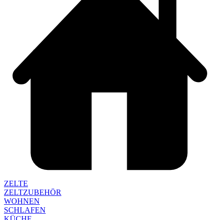
ZELTE
ZELTZUBEHÖR
WOHNEN
SCHLAFEN
KÜCHE