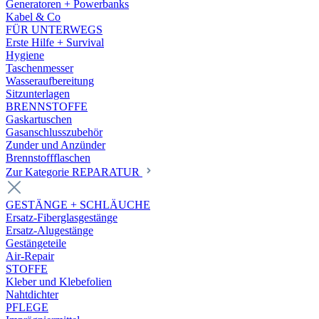
Generatoren + Powerbanks
Kabel & Co
FÜR UNTERWEGS
Erste Hilfe + Survival
Hygiene
Taschenmesser
Wasseraufbereitung
Sitzunterlagen
BRENNSTOFFE
Gaskartuschen
Gasanschlusszubehör
Zunder und Anzünder
Brennstoffflaschen
Zur Kategorie REPARATUR
GESTÄNGE + SCHLÄUCHE
Ersatz-Fiberglasgestänge
Ersatz-Alugestänge
Gestängeteile
Air-Repair
STOFFE
Kleber und Klebefolien
Nahtdichter
PFLEGE