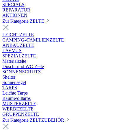
SPECIALS
REPARATUR
AKTIONEN
Zur Kategorie ZELTE
LEICHTZELTE
CAMPING-/FAMILIENZELTE
ANBAUZELTE
LAVVUS
SPEZIALZELTE
Materialzelte
Dusch- und WC-Zelte
SONNENSCHUTZ
Shelter
Sonnensegel
TARPS
Leichte Tarps
Baumwolltarps
MUSTERZELTE
WERBEZELTE
GRUPPENZELTE
Zur Kategorie ZELTZUBEHÖR