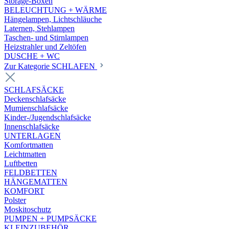
Storage-Boxen
BELEUCHTUNG + WÄRME
Hängelampen, Lichtschläuche
Laternen, Stehlampen
Taschen- und Stirnlampen
Heizstrahler und Zeltöfen
DUSCHE + WC
Zur Kategorie SCHLAFEN
SCHLAFSÄCKE
Deckenschlafsäcke
Mumienschlafsäcke
Kinder-/Jugendschlafsäcke
Innenschlafsäcke
UNTERLAGEN
Komfortmatten
Leichtmatten
Luftbetten
FELDBETTEN
HÄNGEMATTEN
KOMFORT
Polster
Moskitoschutz
PUMPEN + PUMPSÄCKE
KLEINZUBEHÖR