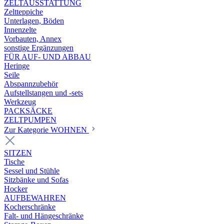
ZELTAUSSTATTUNG
Zeltteppiche
Unterlagen, Böden
Innenzelte
Vorbauten, Annex
sonstige Ergänzungen
FÜR AUF- UND ABBAU
Heringe
Seile
Abspannzubehör
Aufstellstangen und -sets
Werkzeug
PACKSÄCKE
ZELTPUMPEN
Zur Kategorie WOHNEN
SITZEN
Tische
Sessel und Stühle
Sitzbänke und Sofas
Hocker
AUFBEWAHREN
Kocherschränke
Falt- und Hängeschränke