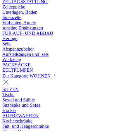
ZELTAUSSTATTUNG
Zeltteppiche
Unterlagen, Böden
Innenzelte
Vorbauten, Annex
sonstige Ergänzungen
FÜR AUF- UND ABBAU
Heringe
Seile
Abspannzubehör
Aufstellstangen und -sets
Werkzeug
PACKSÄCKE
ZELTPUMPEN
Zur Kategorie WOHNEN
SITZEN
Tische
Sessel und Stühle
Sitzbänke und Sofas
Hocker
AUFBEWAHREN
Kocherschränke
Falt- und Hängeschränke