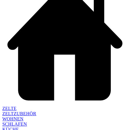
ZELTE
ZELTZUBEHÖR
WOHNEN
SCHLAFEN
KÜCHE