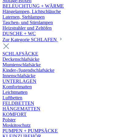
Storage-Boxen
BELEUCHTUNG + WÄRME
Hängelampen, Lichtschläuche
Laternen, Stehlampen
Taschen- und Stirnlampen
Heizstrahler und Zeltöfen
DUSCHE + WC
Zur Kategorie SCHLAFEN
SCHLAFSÄCKE
Deckenschlafsäcke
Mumienschlafsäcke
Kinder-/Jugendschlafsäcke
Innenschlafsäcke
UNTERLAGEN
Komfortmatten
Leichtmatten
Luftbetten
FELDBETTEN
HÄNGEMATTEN
KOMFORT
Polster
Moskitoschutz
PUMPEN + PUMPSÄCKE
KLEINZUBEHÖR