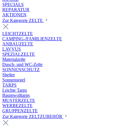
SPECIALS
REPARATUR
AKTIONEN
Zur Kategorie ZELTE
LEICHTZELTE
CAMPING-/FAMILIENZELTE
ANBAUZELTE
LAVVUS
SPEZIALZELTE
Materialzelte
Dusch- und WC-Zelte
SONNENSCHUTZ
Shelter
Sonnensegel
TARPS
Leichte Tarps
Baumwolltarps
MUSTERZELTE
WERBEZELTE
GRUPPENZELTE
Zur Kategorie ZELTZUBEHÖR