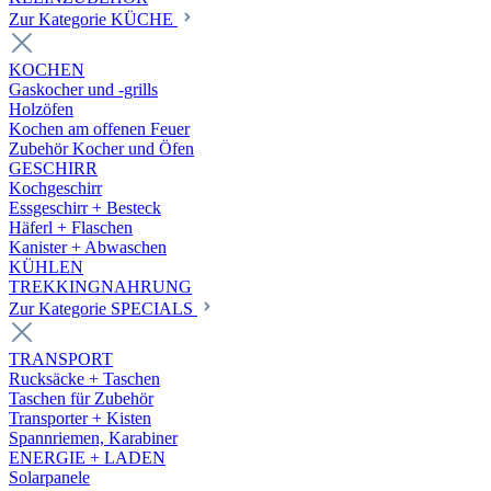
Zur Kategorie KÜCHE
KOCHEN
Gaskocher und -grills
Holzöfen
Kochen am offenen Feuer
Zubehör Kocher und Öfen
GESCHIRR
Kochgeschirr
Essgeschirr + Besteck
Häferl + Flaschen
Kanister + Abwaschen
KÜHLEN
TREKKINGNAHRUNG
Zur Kategorie SPECIALS
TRANSPORT
Rucksäcke + Taschen
Taschen für Zubehör
Transporter + Kisten
Spannriemen, Karabiner
ENERGIE + LADEN
Solarpanele