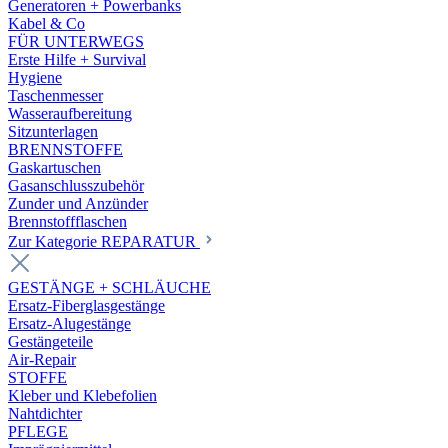
Generatoren + Powerbanks
Kabel & Co
FÜR UNTERWEGS
Erste Hilfe + Survival
Hygiene
Taschenmesser
Wasseraufbereitung
Sitzunterlagen
BRENNSTOFFE
Gaskartuschen
Gasanschlusszubehör
Zunder und Anzünder
Brennstoffflaschen
Zur Kategorie REPARATUR
GESTÄNGE + SCHLÄUCHE
Ersatz-Fiberglasgestänge
Ersatz-Alugestänge
Gestängeteile
Air-Repair
STOFFE
Kleber und Klebefolien
Nahtdichter
PFLEGE