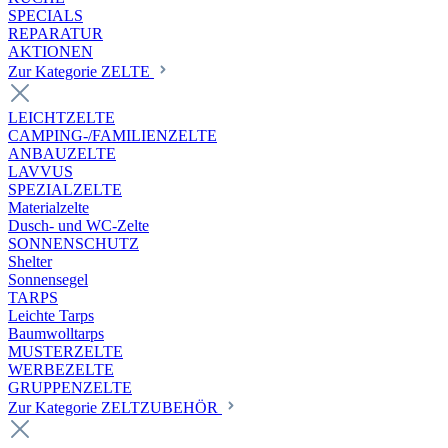
SPECIALS
REPARATUR
AKTIONEN
Zur Kategorie ZELTE
LEICHTZELTE
CAMPING-/FAMILIENZELTE
ANBAUZELTE
LAVVUS
SPEZIALZELTE
Materialzelte
Dusch- und WC-Zelte
SONNENSCHUTZ
Shelter
Sonnensegel
TARPS
Leichte Tarps
Baumwolltarps
MUSTERZELTE
WERBEZELTE
GRUPPENZELTE
Zur Kategorie ZELTZUBEHÖR