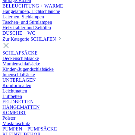
Storage-Boxen
BELEUCHTUNG + WÄRME
Hängelampen, Lichtschläuche
Laternen, Stehlampen
Taschen- und Stirnlampen
Heizstrahler und Zeltöfen
DUSCHE + WC
Zur Kategorie SCHLAFEN
SCHLAFSÄCKE
Deckenschlafsäcke
Mumienschlafsäcke
Kinder-/Jugendschlafsäcke
Innenschlafsäcke
UNTERLAGEN
Komfortmatten
Leichtmatten
Luftbetten
FELDBETTEN
HÄNGEMATTEN
KOMFORT
Polster
Moskitoschutz
PUMPEN + PUMPSÄCKE
KLEINZUBEHÖR