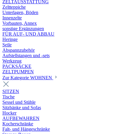
ZELTAUSSTATTUNG
Zeltteppiche
Unterlagen, Böden
Innenzelte
Vorbauten, Annex
sonstige Ergänzungen
FÜR AUF- UND ABBAU
Heringe
Seile
Abspannzubehör
Aufstellstangen und -sets
Werkzeug
PACKSÄCKE
ZELTPUMPEN
Zur Kategorie WOHNEN
SITZEN
Tische
Sessel und Stühle
Sitzbänke und Sofas
Hocker
AUFBEWAHREN
Kocherschränke
Falt- und Hängeschränke