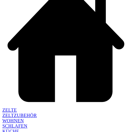
ZELTE
ZELTZUBEHÖR
WOHNEN
SCHLAFEN
KÜCHE