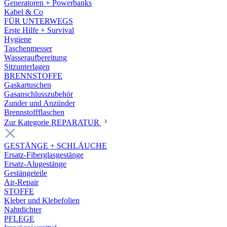
Generatoren + Powerbanks
Kabel & Co
FÜR UNTERWEGS
Erste Hilfe + Survival
Hygiene
Taschenmesser
Wasseraufbereitung
Sitzunterlagen
BRENNSTOFFE
Gaskartuschen
Gasanschlusszubehör
Zunder und Anzünder
Brennstoffflaschen
Zur Kategorie REPARATUR
GESTÄNGE + SCHLÄUCHE
Ersatz-Fiberglasgestänge
Ersatz-Alugestänge
Gestängeteile
Air-Repair
STOFFE
Kleber und Klebefolien
Nahtdichter
PFLEGE