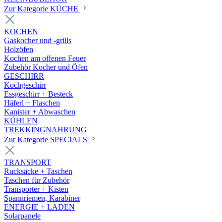
Zur Kategorie KÜCHE
KOCHEN
Gaskocher und -grills
Holzöfen
Kochen am offenen Feuer
Zubehör Kocher und Öfen
GESCHIRR
Kochgeschirr
Essgeschirr + Besteck
Häferl + Flaschen
Kanister + Abwaschen
KÜHLEN
TREKKINGNAHRUNG
Zur Kategorie SPECIALS
TRANSPORT
Rucksäcke + Taschen
Taschen für Zubehör
Transporter + Kisten
Spannriemen, Karabiner
ENERGIE + LADEN
Solarpanele