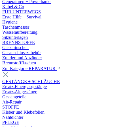
Generatoren + Powerbanks
Kabel & Co
FÜR UNTERWEGS
Erste Hilfe + Survival
Hygiene
Taschenmesser
Wasseraufbereitung
Sitzunterlagen
BRENNSTOFFE
Gaskartuschen
Gasanschlusszubehör
Zunder und Anzünder
Brennstoffflaschen
Zur Kategorie REPARATUR
GESTÄNGE + SCHLÄUCHE
Ersatz-Fiberglasgestänge
Ersatz-Alugestänge
Gestängeteile
Air-Repair
STOFFE
Kleber und Klebefolien
Nahtdichter
PFLEGE