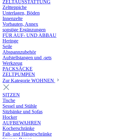
ZELTAUSSTATTUNG
Zeltteppiche
Unterlagen, Böden
Innenzelte
Vorbauten, Annex
sonstige Ergänzungen
FÜR AUF- UND ABBAU
Heringe
Seile
Abspannzubehör
Aufstellstangen und -sets
Werkzeug
PACKSÄCKE
ZELTPUMPEN
Zur Kategorie WOHNEN
SITZEN
Tische
Sessel und Stühle
Sitzbänke und Sofas
Hocker
AUFBEWAHREN
Kocherschränke
Falt- und Hängeschränke