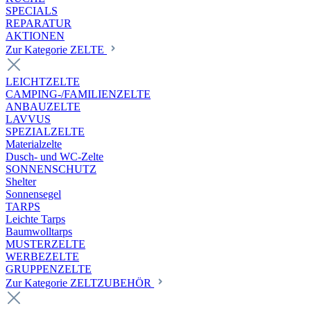
SPECIALS
REPARATUR
AKTIONEN
Zur Kategorie ZELTE
LEICHTZELTE
CAMPING-/FAMILIENZELTE
ANBAUZELTE
LAVVUS
SPEZIALZELTE
Materialzelte
Dusch- und WC-Zelte
SONNENSCHUTZ
Shelter
Sonnensegel
TARPS
Leichte Tarps
Baumwolltarps
MUSTERZELTE
WERBEZELTE
GRUPPENZELTE
Zur Kategorie ZELTZUBEHÖR