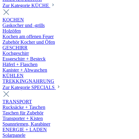
Zur Kategorie KÜCHE
KOCHEN
Gaskocher und -grills
Holzöfen
Kochen am offenen Feuer
Zubehör Kocher und Öfen
GESCHIRR
Kochgeschirr
Essgeschirr + Besteck
Häferl + Flaschen
Kanister + Abwaschen
KÜHLEN
TREKKINGNAHRUNG
Zur Kategorie SPECIALS
TRANSPORT
Rucksäcke + Taschen
Taschen für Zubehör
Transporter + Kisten
Spannriemen, Karabiner
ENERGIE + LADEN
Solarpanele