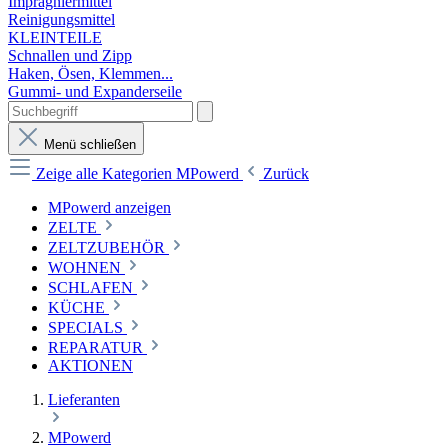
Imprägniermittel
Reinigungsmittel
KLEINTEILE
Schnallen und Zipp
Haken, Ösen, Klemmen...
Gummi- und Expanderseile
Menü schließen
Zeige alle Kategorien
MPowerd
Zurück
MPowerd anzeigen
ZELTE
ZELTZUBEHÖR
WOHNEN
SCHLAFEN
KÜCHE
SPECIALS
REPARATUR
AKTIONEN
Lieferanten
MPowerd