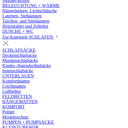
Storage-Boxen
BELEUCHTUNG + WÄRME
Hängelampen, Lichtschläuche
Laternen, Stehlampen
Taschen- und Stirnlampen
Heizstrahler und Zeltöfen
DUSCHE + WC
Zur Kategorie SCHLAFEN
SCHLAFSÄCKE
Deckenschlafsäcke
Mumienschlafsäcke
Kinder-/Jugendschlafsäcke
Innenschlafsäcke
UNTERLAGEN
Komfortmatten
Leichtmatten
Luftbetten
FELDBETTEN
HÄNGEMATTEN
KOMFORT
Polster
Moskitoschutz
PUMPEN + PUMPSÄCKE
KLEINZUBEHÖR