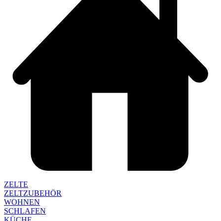
ZELTE
ZELTZUBEHÖR
WOHNEN
SCHLAFEN
KÜCHE