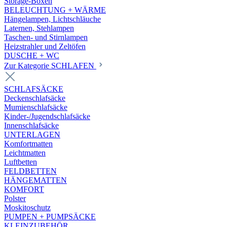
Storage-Boxen
BELEUCHTUNG + WÄRME
Hängelampen, Lichtschläuche
Laternen, Stehlampen
Taschen- und Stirnlampen
Heizstrahler und Zeltöfen
DUSCHE + WC
Zur Kategorie SCHLAFEN
SCHLAFSÄCKE
Deckenschlafsäcke
Mumienschlafsäcke
Kinder-/Jugendschlafsäcke
Innenschlafsäcke
UNTERLAGEN
Komfortmatten
Leichtmatten
Luftbetten
FELDBETTEN
HÄNGEMATTEN
KOMFORT
Polster
Moskitoschutz
PUMPEN + PUMPSÄCKE
KLEINZUBEHÖR