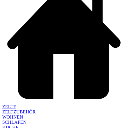
ZELTE
ZELTZUBEHÖR
WOHNEN
SCHLAFEN
KÜCHE