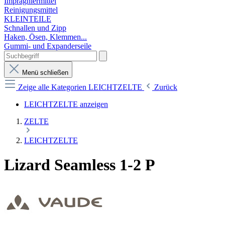
Imprägniermittel
Reinigungsmittel
KLEINTEILE
Schnallen und Zipp
Haken, Ösen, Klemmen...
Gummi- und Expanderseile
Menü schließen
Zeige alle Kategorien
LEICHTZELTE
Zurück
LEICHTZELTE anzeigen
ZELTE
LEICHTZELTE
Lizard Seamless 1-2 P