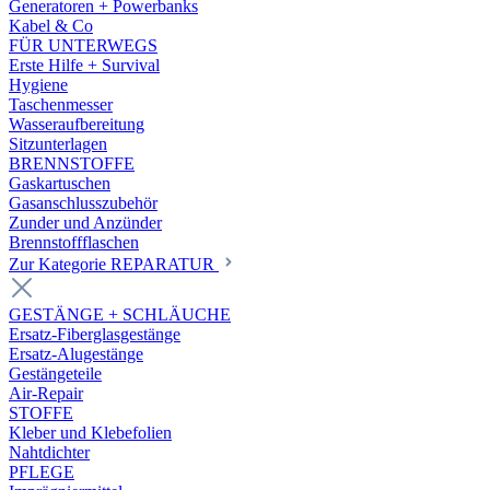
Generatoren + Powerbanks
Kabel & Co
FÜR UNTERWEGS
Erste Hilfe + Survival
Hygiene
Taschenmesser
Wasseraufbereitung
Sitzunterlagen
BRENNSTOFFE
Gaskartuschen
Gasanschlusszubehör
Zunder und Anzünder
Brennstoffflaschen
Zur Kategorie REPARATUR
GESTÄNGE + SCHLÄUCHE
Ersatz-Fiberglasgestänge
Ersatz-Alugestänge
Gestängeteile
Air-Repair
STOFFE
Kleber und Klebefolien
Nahtdichter
PFLEGE