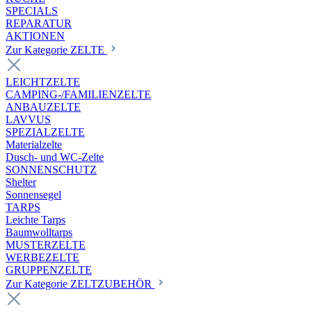
SPECIALS
REPARATUR
AKTIONEN
Zur Kategorie ZELTE
LEICHTZELTE
CAMPING-/FAMILIENZELTE
ANBAUZELTE
LAVVUS
SPEZIALZELTE
Materialzelte
Dusch- und WC-Zelte
SONNENSCHUTZ
Shelter
Sonnensegel
TARPS
Leichte Tarps
Baumwolltarps
MUSTERZELTE
WERBEZELTE
GRUPPENZELTE
Zur Kategorie ZELTZUBEHÖR