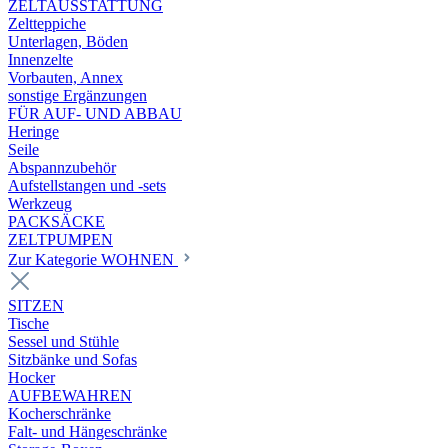
ZELTAUSSTATTUNG
Zeltteppiche
Unterlagen, Böden
Innenzelte
Vorbauten, Annex
sonstige Ergänzungen
FÜR AUF- UND ABBAU
Heringe
Seile
Abspannzubehör
Aufstellstangen und -sets
Werkzeug
PACKSÄCKE
ZELTPUMPEN
Zur Kategorie WOHNEN
SITZEN
Tische
Sessel und Stühle
Sitzbänke und Sofas
Hocker
AUFBEWAHREN
Kocherschränke
Falt- und Hängeschränke