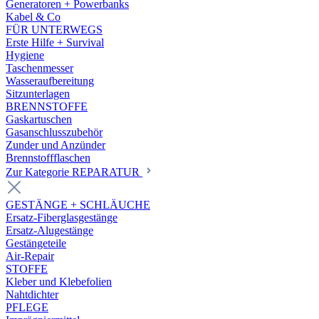
Generatoren + Powerbanks
Kabel & Co
FÜR UNTERWEGS
Erste Hilfe + Survival
Hygiene
Taschenmesser
Wasseraufbereitung
Sitzunterlagen
BRENNSTOFFE
Gaskartuschen
Gasanschlusszubehör
Zunder und Anzünder
Brennstoffflaschen
Zur Kategorie REPARATUR
GESTÄNGE + SCHLÄUCHE
Ersatz-Fiberglasgestänge
Ersatz-Alugestänge
Gestängeteile
Air-Repair
STOFFE
Kleber und Klebefolien
Nahtdichter
PFLEGE