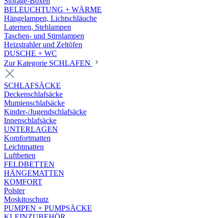
Storage-Boxen
BELEUCHTUNG + WÄRME
Hängelampen, Lichtschläuche
Laternen, Stehlampen
Taschen- und Stirnlampen
Heizstrahler und Zeltöfen
DUSCHE + WC
Zur Kategorie SCHLAFEN
SCHLAFSÄCKE
Deckenschlafsäcke
Mumienschlafsäcke
Kinder-/Jugendschlafsäcke
Innenschlafsäcke
UNTERLAGEN
Komfortmatten
Leichtmatten
Luftbetten
FELDBETTEN
HÄNGEMATTEN
KOMFORT
Polster
Moskitoschutz
PUMPEN + PUMPSÄCKE
KLEINZUBEHÖR