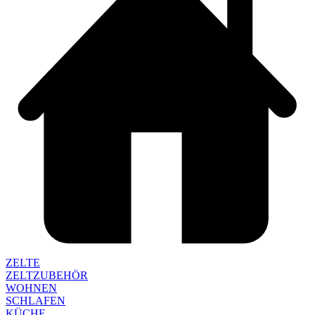
ZELTE
ZELTZUBEHÖR
WOHNEN
SCHLAFEN
KÜCHE