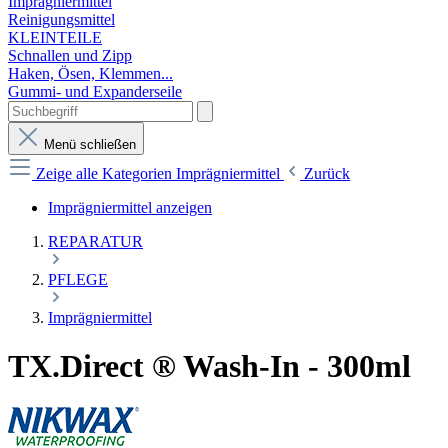
Imprägniermittel
Reinigungsmittel
KLEINTEILE
Schnallen und Zipp
Haken, Ösen, Klemmen...
Gummi- und Expanderseile
Menü schließen
Zeige alle Kategorien
Imprägniermittel
Zurück
Imprägniermittel anzeigen
REPARATUR
PFLEGE
Imprägniermittel
TX.Direct ® Wash-In - 300ml