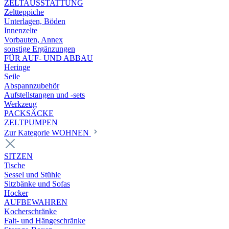
ZELTAUSSTATTUNG
Zeltteppiche
Unterlagen, Böden
Innenzelte
Vorbauten, Annex
sonstige Ergänzungen
FÜR AUF- UND ABBAU
Heringe
Seile
Abspannzubehör
Aufstellstangen und -sets
Werkzeug
PACKSÄCKE
ZELTPUMPEN
Zur Kategorie WOHNEN
SITZEN
Tische
Sessel und Stühle
Sitzbänke und Sofas
Hocker
AUFBEWAHREN
Kocherschränke
Falt- und Hängeschränke