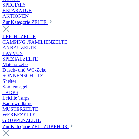
SPECIALS
REPARATUR
AKTIONEN
Zur Kategorie ZELTE
LEICHTZELTE
CAMPING-/FAMILIENZELTE
ANBAUZELTE
LAVVUS
SPEZIALZELTE
Materialzelte
Dusch- und WC-Zelte
SONNENSCHUTZ
Shelter
Sonnensegel
TARPS
Leichte Tarps
Baumwolltarps
MUSTERZELTE
WERBEZELTE
GRUPPENZELTE
Zur Kategorie ZELTZUBEHÖR