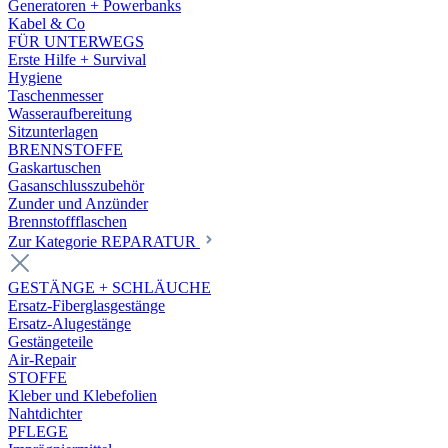
Generatoren + Powerbanks
Kabel & Co
FÜR UNTERWEGS
Erste Hilfe + Survival
Hygiene
Taschenmesser
Wasseraufbereitung
Sitzunterlagen
BRENNSTOFFE
Gaskartuschen
Gasanschlusszubehör
Zunder und Anzünder
Brennstoffflaschen
Zur Kategorie REPARATUR
GESTÄNGE + SCHLÄUCHE
Ersatz-Fiberglasgestänge
Ersatz-Alugestänge
Gestängeteile
Air-Repair
STOFFE
Kleber und Klebefolien
Nahtdichter
PFLEGE