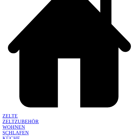
ZELTE
ZELTZUBEHÖR
WOHNEN
SCHLAFEN
KÜCHE