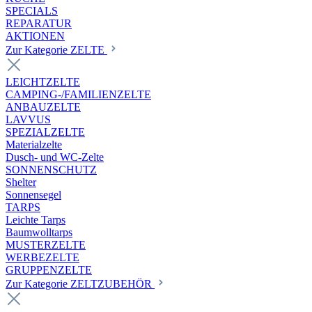
SPECIALS
REPARATUR
AKTIONEN
Zur Kategorie ZELTE
LEICHTZELTE
CAMPING-/FAMILIENZELTE
ANBAUZELTE
LAVVUS
SPEZIALZELTE
Materialzelte
Dusch- und WC-Zelte
SONNENSCHUTZ
Shelter
Sonnensegel
TARPS
Leichte Tarps
Baumwolltarps
MUSTERZELTE
WERBEZELTE
GRUPPENZELTE
Zur Kategorie ZELTZUBEHÖR