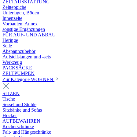
ZELTAUSSTATTUNG
Zeltteppiche
Unterlagen, Böden
Innenzelte
Vorbauten, Annex
sonstige Ergänzungen
FÜR AUF- UND ABBAU
Heringe
Seile
Abspannzubehör
Aufstellstangen und -sets
Werkzeug
PACKSÄCKE
ZELTPUMPEN
Zur Kategorie WOHNEN
SITZEN
Tische
Sessel und Stühle
Sitzbänke und Sofas
Hocker
AUFBEWAHREN
Kocherschränke
Falt- und Hängeschränke