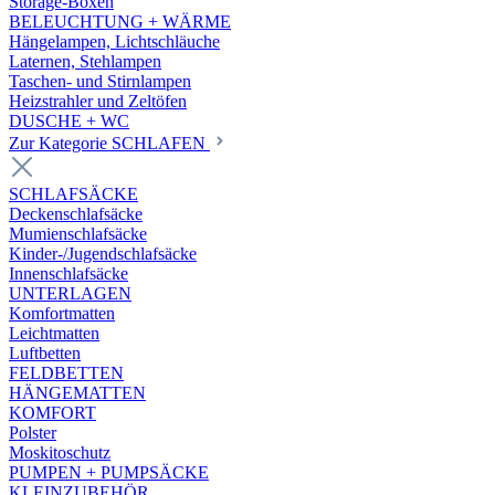
Storage-Boxen
BELEUCHTUNG + WÄRME
Hängelampen, Lichtschläuche
Laternen, Stehlampen
Taschen- und Stirnlampen
Heizstrahler und Zeltöfen
DUSCHE + WC
Zur Kategorie SCHLAFEN
SCHLAFSÄCKE
Deckenschlafsäcke
Mumienschlafsäcke
Kinder-/Jugendschlafsäcke
Innenschlafsäcke
UNTERLAGEN
Komfortmatten
Leichtmatten
Luftbetten
FELDBETTEN
HÄNGEMATTEN
KOMFORT
Polster
Moskitoschutz
PUMPEN + PUMPSÄCKE
KLEINZUBEHÖR