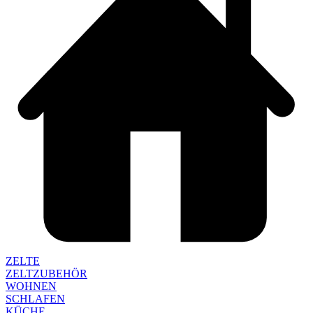
ZELTE
ZELTZUBEHÖR
WOHNEN
SCHLAFEN
KÜCHE