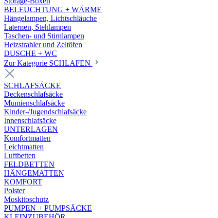
Storage-Boxen
BELEUCHTUNG + WÄRME
Hängelampen, Lichtschläuche
Laternen, Stehlampen
Taschen- und Stirnlampen
Heizstrahler und Zeltöfen
DUSCHE + WC
Zur Kategorie SCHLAFEN
SCHLAFSÄCKE
Deckenschlafsäcke
Mumienschlafsäcke
Kinder-/Jugendschlafsäcke
Innenschlafsäcke
UNTERLAGEN
Komfortmatten
Leichtmatten
Luftbetten
FELDBETTEN
HÄNGEMATTEN
KOMFORT
Polster
Moskitoschutz
PUMPEN + PUMPSÄCKE
KLEINZUBEHÖR