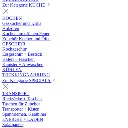
Zur Kategorie KÜCHE
KOCHEN
Gaskocher und -grills
Holzöfen
Kochen am offenen Feuer
Zubehör Kocher und Öfen
GESCHIRR
Kochgeschirr
Essgeschirr + Besteck
Häferl + Flaschen
Kanister + Abwaschen
KÜHLEN
TREKKINGNAHRUNG
Zur Kategorie SPECIALS
TRANSPORT
Rucksäcke + Taschen
Taschen für Zubehör
Transporter + Kisten
Spannriemen, Karabiner
ENERGIE + LADEN
Solarpanele