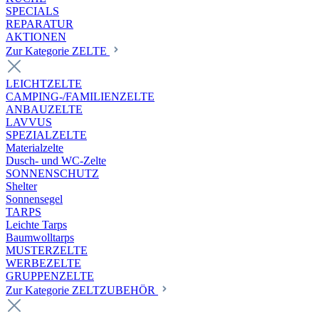
SPECIALS
REPARATUR
AKTIONEN
Zur Kategorie ZELTE
LEICHTZELTE
CAMPING-/FAMILIENZELTE
ANBAUZELTE
LAVVUS
SPEZIALZELTE
Materialzelte
Dusch- und WC-Zelte
SONNENSCHUTZ
Shelter
Sonnensegel
TARPS
Leichte Tarps
Baumwolltarps
MUSTERZELTE
WERBEZELTE
GRUPPENZELTE
Zur Kategorie ZELTZUBEHÖR