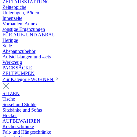
ZELTAUSSTATTUNG
Zeltteppiche
Unterlagen, Böden
Innenzelte
Vorbauten, Annex
sonstige Ergänzungen
FÜR AUF- UND ABBAU
Heringe
Seile
Abspannzubehör
Aufstellstangen und -sets
Werkzeug
PACKSÄCKE
ZELTPUMPEN
Zur Kategorie WOHNEN
SITZEN
Tische
Sessel und Stühle
Sitzbänke und Sofas
Hocker
AUFBEWAHREN
Kocherschränke
Falt- und Hängeschränke