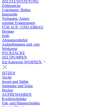
ZELTAUSSTATTUNG
Zeltteppiche
Unterlagen, Böden
Innenzelte
Vorbauten, Annex
sonstige Ergänzungen
FÜR AUF- UND ABBAU
Heringe
Seile
Abspannzubehör
Aufstellstangen und -sets
Werkzeug
PACKSÄCKE
ZELTPUMPEN
Zur Kategorie WOHNEN
SITZEN
Tische
Sessel und Stühle
Sitzbänke und Sofas
Hocker
AUFBEWAHREN
Kocherschränke
Falt- und Hängeschränke