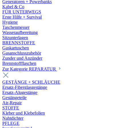
Generatoren + Powerbanks
Kabel & Co
FÜR UNTERWEGS
Erste Hilfe + Survival
Hygiene
Taschenmesser
Wasseraufbereitung
Sitzunterlagen
BRENNSTOFFE
Gaskartuschen
Gasanschlusszubehör
Zunder und Anzünder
Brennstoffflaschen
Zur Kategorie REPARATUR
GESTÄNGE + SCHLÄUCHE
Ersatz-Fiberglasgestänge
Ersatz-Alugestänge
Gestängeteile
Air-Repair
STOFFE
Kleber und Klebefolien
Nahtdichter
PFLEGE