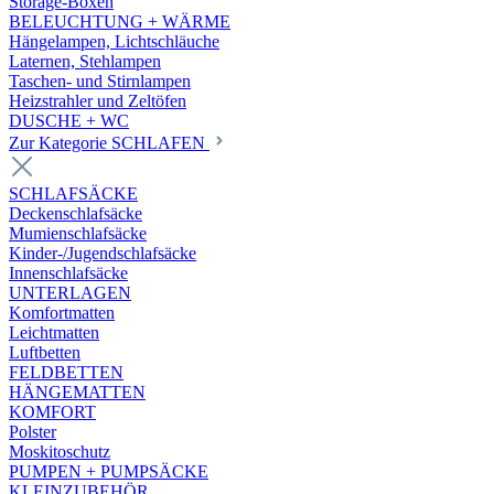
Storage-Boxen
BELEUCHTUNG + WÄRME
Hängelampen, Lichtschläuche
Laternen, Stehlampen
Taschen- und Stirnlampen
Heizstrahler und Zeltöfen
DUSCHE + WC
Zur Kategorie SCHLAFEN
SCHLAFSÄCKE
Deckenschlafsäcke
Mumienschlafsäcke
Kinder-/Jugendschlafsäcke
Innenschlafsäcke
UNTERLAGEN
Komfortmatten
Leichtmatten
Luftbetten
FELDBETTEN
HÄNGEMATTEN
KOMFORT
Polster
Moskitoschutz
PUMPEN + PUMPSÄCKE
KLEINZUBEHÖR