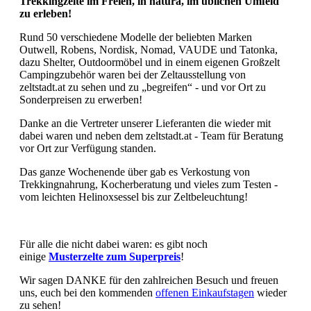
Trekkingzelte im Freien, in natura, im üblichen Umfeld
zu erleben!
Rund 50 verschiedene Modelle der beliebten Marken
Outwell, Robens, Nordisk, Nomad, VAUDE und Tatonka,
dazu Shelter, Outdoormöbel und in einem eigenen Großzelt
Campingzubehör waren bei der Zeltausstellung von
zeltstadt.at zu sehen und zu „begreifen“ - und vor Ort zu
Sonderpreisen zu erwerben!
Danke an die Vertreter unserer Lieferanten die wieder mit
dabei waren und neben dem zeltstadt.at - Team für Beratung
vor Ort zur Verfügung standen.
Das ganze Wochenende über gab es Verkostung von
Trekkingnahrung, Kocherberatung und vieles zum Testen -
vom leichten Helinoxsessel bis zur Zeltbeleuchtung!
Für alle die nicht dabei waren: es gibt noch
einige
Musterzelte zum Superpreis
!
Wir sagen DANKE für den zahlreichen Besuch und freuen
uns, euch bei den kommenden
offenen Einkaufstagen
wieder
zu sehen!