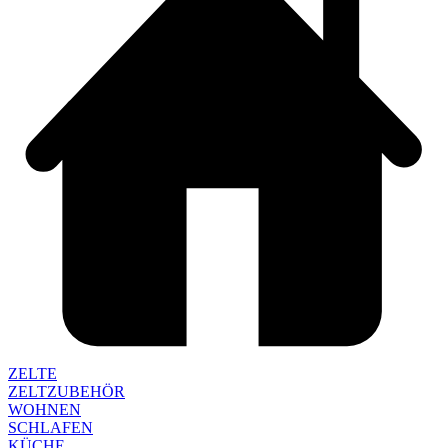
ZELTE
ZELTZUBEHÖR
WOHNEN
SCHLAFEN
KÜCHE