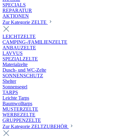
SPECIALS
REPARATUR
AKTIONEN
Zur Kategorie ZELTE
LEICHTZELTE
CAMPING-/FAMILIENZELTE
ANBAUZELTE
LAVVUS
SPEZIALZELTE
Materialzelte
Dusch- und WC-Zelte
SONNENSCHUTZ
Shelter
Sonnensegel
TARPS
Leichte Tarps
Baumwolltarps
MUSTERZELTE
WERBEZELTE
GRUPPENZELTE
Zur Kategorie ZELTZUBEHÖR