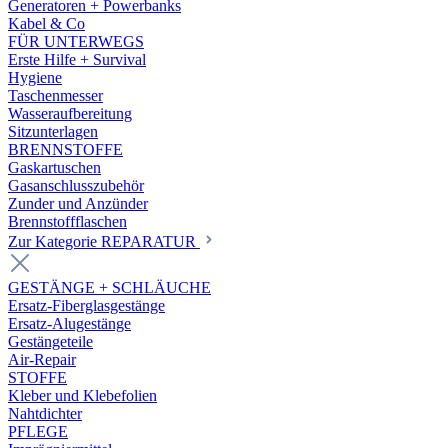
Generatoren + Powerbanks
Kabel & Co
FÜR UNTERWEGS
Erste Hilfe + Survival
Hygiene
Taschenmesser
Wasseraufbereitung
Sitzunterlagen
BRENNSTOFFE
Gaskartuschen
Gasanschlusszubehör
Zunder und Anzünder
Brennstoffflaschen
Zur Kategorie REPARATUR
GESTÄNGE + SCHLÄUCHE
Ersatz-Fiberglasgestänge
Ersatz-Alugestänge
Gestängeteile
Air-Repair
STOFFE
Kleber und Klebefolien
Nahtdichter
PFLEGE