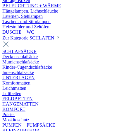
Storage-Boxen
BELEUCHTUNG + WÄRME
Hängelampen, Lichtschläuche
Laternen, Stehlampen
Taschen- und Stirnlampen
Heizstrahler und Zeltöfen
DUSCHE + WC
Zur Kategorie SCHLAFEN
SCHLAFSÄCKE
Deckenschlafsäcke
Mumienschlafsäcke
Kinder-/Jugendschlafsäcke
Innenschlafsäcke
UNTERLAGEN
Komfortmatten
Leichtmatten
Luftbetten
FELDBETTEN
HÄNGEMATTEN
KOMFORT
Polster
Moskitoschutz
PUMPEN + PUMPSÄCKE
KLEINZUBEHÖR