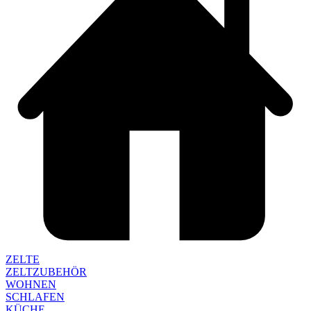
ZELTE
ZELTZUBEHÖR
WOHNEN
SCHLAFEN
KÜCHE