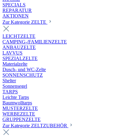
SPECIALS
REPARATUR
AKTIONEN
Zur Kategorie ZELTE
LEICHTZELTE
CAMPING-/FAMILIENZELTE
ANBAUZELTE
LAVVUS
SPEZIALZELTE
Materialzelte
Dusch- und WC-Zelte
SONNENSCHUTZ
Shelter
Sonnensegel
TARPS
Leichte Tarps
Baumwolltarps
MUSTERZELTE
WERBEZELTE
GRUPPENZELTE
Zur Kategorie ZELTZUBEHÖR