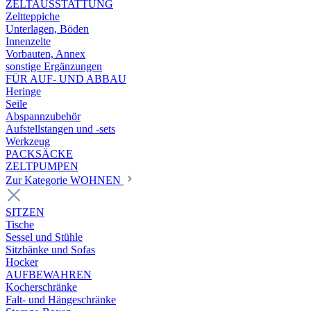
ZELTAUSSTATTUNG
Zeltteppiche
Unterlagen, Böden
Innenzelte
Vorbauten, Annex
sonstige Ergänzungen
FÜR AUF- UND ABBAU
Heringe
Seile
Abspannzubehör
Aufstellstangen und -sets
Werkzeug
PACKSÄCKE
ZELTPUMPEN
Zur Kategorie WOHNEN
SITZEN
Tische
Sessel und Stühle
Sitzbänke und Sofas
Hocker
AUFBEWAHREN
Kocherschränke
Falt- und Hängeschränke