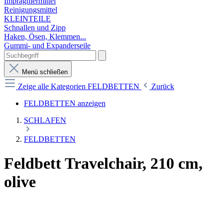
Imprägniermittel
Reinigungsmittel
KLEINTEILE
Schnallen und Zipp
Haken, Ösen, Klemmen...
Gummi- und Expanderseile
Menü schließen
Zeige alle Kategorien
FELDBETTEN
Zurück
FELDBETTEN anzeigen
SCHLAFEN
FELDBETTEN
Feldbett Travelchair, 210 cm,
olive