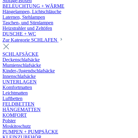
Storage-Boxen
BELEUCHTUNG + WÄRME
Hängelampen, Lichtschläuche
Laternen, Stehlampen
Taschen- und Stirnlampen
Heizstrahler und Zeltöfen
DUSCHE + WC
Zur Kategorie SCHLAFEN
SCHLAFSÄCKE
Deckenschlafsäcke
Mumienschlafsäcke
Kinder-/Jugendschlafsäcke
Innenschlafsäcke
UNTERLAGEN
Komfortmatten
Leichtmatten
Luftbetten
FELDBETTEN
HÄNGEMATTEN
KOMFORT
Polster
Moskitoschutz
PUMPEN + PUMPSÄCKE
KLEINZUBEHÖR