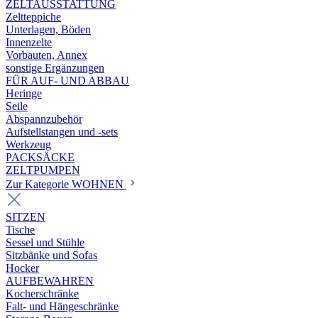
ZELTAUSSTATTUNG
Zeltteppiche
Unterlagen, Böden
Innenzelte
Vorbauten, Annex
sonstige Ergänzungen
FÜR AUF- UND ABBAU
Heringe
Seile
Abspannzubehör
Aufstellstangen und -sets
Werkzeug
PACKSÄCKE
ZELTPUMPEN
Zur Kategorie WOHNEN
SITZEN
Tische
Sessel und Stühle
Sitzbänke und Sofas
Hocker
AUFBEWAHREN
Kocherschränke
Falt- und Hängeschränke