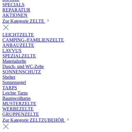
SPECIALS
REPARATUR
AKTIONEN
Zur Kategorie ZELTE
LEICHTZELTE
CAMPING-/FAMILIENZELTE
ANBAUZELTE
LAVVUS
SPEZIALZELTE
Materialzelte
Dusch- und WC-Zelte
SONNENSCHUTZ
Shelter
Sonnensegel
TARPS
Leichte Tarps
Baumwolltarps
MUSTERZELTE
WERBEZELTE
GRUPPENZELTE
Zur Kategorie ZELTZUBEHÖR