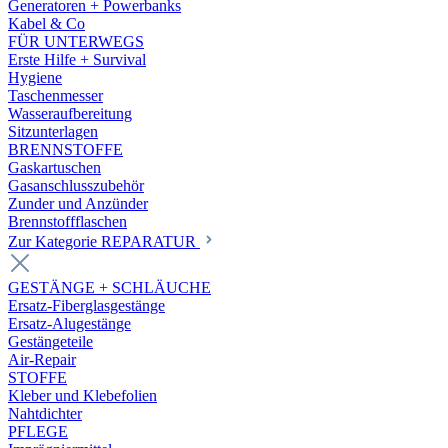
Generatoren + Powerbanks
Kabel & Co
FÜR UNTERWEGS
Erste Hilfe + Survival
Hygiene
Taschenmesser
Wasseraufbereitung
Sitzunterlagen
BRENNSTOFFE
Gaskartuschen
Gasanschlusszubehör
Zunder und Anzünder
Brennstoffflaschen
Zur Kategorie REPARATUR
GESTÄNGE + SCHLÄUCHE
Ersatz-Fiberglasgestänge
Ersatz-Alugestänge
Gestängeteile
Air-Repair
STOFFE
Kleber und Klebefolien
Nahtdichter
PFLEGE