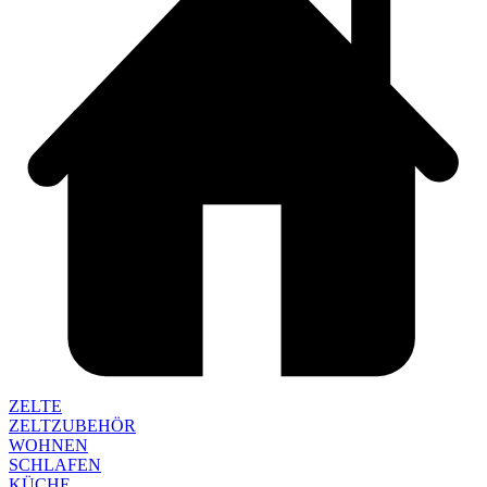
ZELTE
ZELTZUBEHÖR
WOHNEN
SCHLAFEN
KÜCHE