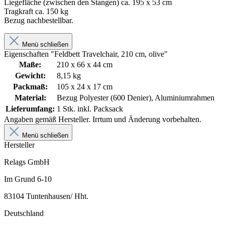
Liegefläche (zwischen den Stangen) ca. 195 x 53 cm
Tragkraft ca. 150 kg
Bezug nachbestellbar.
Menü schließen
Eigenschaften "Feldbett Travelchair, 210 cm, olive"
Maße:
210 x 66 x 44 cm
Gewicht:
8,15 kg
Packmaß:
105 x 24 x 17 cm
Material:
Bezug Polyester (600 Denier), Aluminiumrahmen
Lieferumfang:
1 Stk. inkl. Packsack
Angaben gemäß Hersteller. Irrtum und Änderung vorbehalten.
Menü schließen
Hersteller
Relags GmbH
Im Grund 6-10
83104 Tuntenhausen/ Hht.
Deutschland