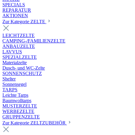
SPECIALS
REPARATUR
AKTIONEN
Zur Kategorie ZELTE
LEICHTZELTE
CAMPING-/FAMILIENZELTE
ANBAUZELTE
LAVVUS
SPEZIALZELTE
Materialzelte
Dusch- und WC-Zelte
SONNENSCHUTZ
Shelter
Sonnensegel
TARPS
Leichte Tarps
Baumwolltarps
MUSTERZELTE
WERBEZELTE
GRUPPENZELTE
Zur Kategorie ZELTZUBEHÖR