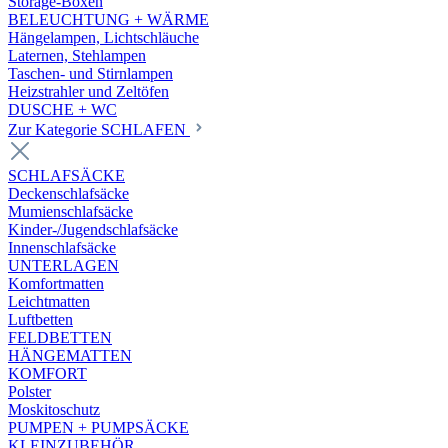
Storage-Boxen
BELEUCHTUNG + WÄRME
Hängelampen, Lichtschläuche
Laternen, Stehlampen
Taschen- und Stirnlampen
Heizstrahler und Zeltöfen
DUSCHE + WC
Zur Kategorie SCHLAFEN
SCHLAFSÄCKE
Deckenschlafsäcke
Mumienschlafsäcke
Kinder-/Jugendschlafsäcke
Innenschlafsäcke
UNTERLAGEN
Komfortmatten
Leichtmatten
Luftbetten
FELDBETTEN
HÄNGEMATTEN
KOMFORT
Polster
Moskitoschutz
PUMPEN + PUMPSÄCKE
KLEINZUBEHÖR