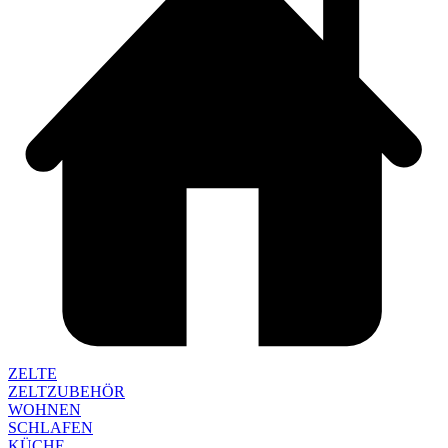
ZELTE
ZELTZUBEHÖR
WOHNEN
SCHLAFEN
KÜCHE