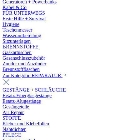
Generatoren + Powerbanks
Kabel & Co
FÜR UNTERWEGS
Erste Hilfe + Survival
Hygiene
Taschenmesser
Wasseraufbereitung
Sitzunterlagen
BRENNSTOFFE
Gaskartuschen
Gasanschlusszubehör
Zunder und Anzünder
Brennstoffflaschen
Zur Kategorie REPARATUR
GESTÄNGE + SCHLÄUCHE
Ersatz-Fiberglasgestänge
Ersatz-Alugestänge
Gestängeteile
Air-Repair
STOFFE
Kleber und Klebefolien
Nahtdichter
PFLEGE