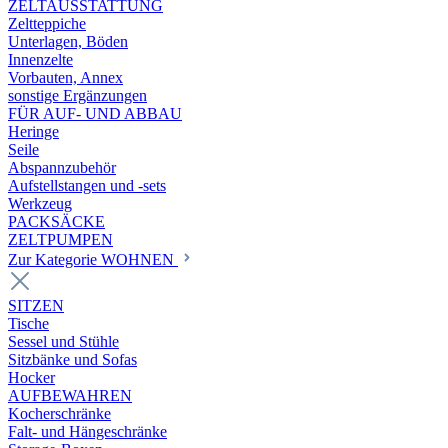
ZELTAUSSTATTUNG
Zeltteppiche
Unterlagen, Böden
Innenzelte
Vorbauten, Annex
sonstige Ergänzungen
FÜR AUF- UND ABBAU
Heringe
Seile
Abspannzubehör
Aufstellstangen und -sets
Werkzeug
PACKSÄCKE
ZELTPUMPEN
Zur Kategorie WOHNEN
SITZEN
Tische
Sessel und Stühle
Sitzbänke und Sofas
Hocker
AUFBEWAHREN
Kocherschränke
Falt- und Hängeschränke