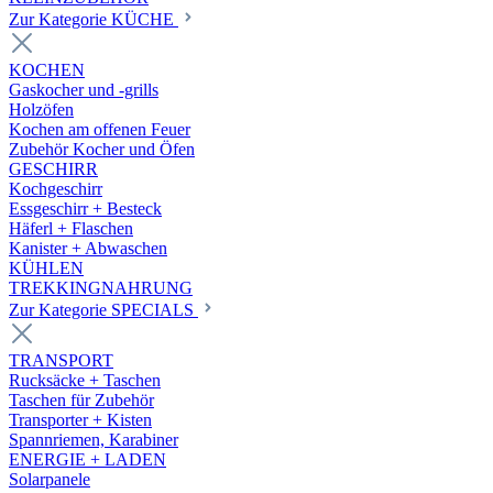
Zur Kategorie KÜCHE
KOCHEN
Gaskocher und -grills
Holzöfen
Kochen am offenen Feuer
Zubehör Kocher und Öfen
GESCHIRR
Kochgeschirr
Essgeschirr + Besteck
Häferl + Flaschen
Kanister + Abwaschen
KÜHLEN
TREKKINGNAHRUNG
Zur Kategorie SPECIALS
TRANSPORT
Rucksäcke + Taschen
Taschen für Zubehör
Transporter + Kisten
Spannriemen, Karabiner
ENERGIE + LADEN
Solarpanele