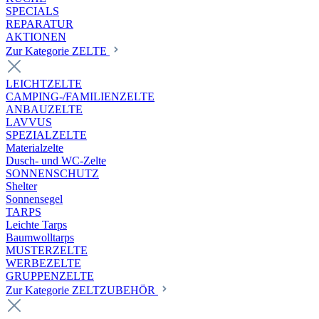
SPECIALS
REPARATUR
AKTIONEN
Zur Kategorie ZELTE
LEICHTZELTE
CAMPING-/FAMILIENZELTE
ANBAUZELTE
LAVVUS
SPEZIALZELTE
Materialzelte
Dusch- und WC-Zelte
SONNENSCHUTZ
Shelter
Sonnensegel
TARPS
Leichte Tarps
Baumwolltarps
MUSTERZELTE
WERBEZELTE
GRUPPENZELTE
Zur Kategorie ZELTZUBEHÖR