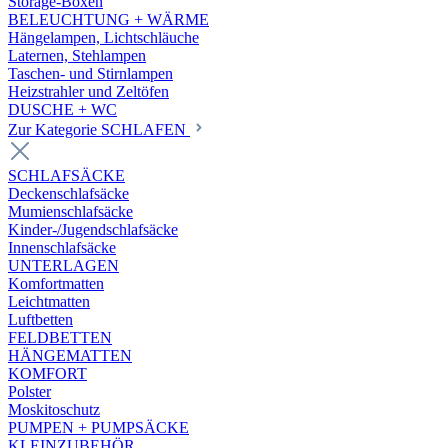
Storage-Boxen
BELEUCHTUNG + WÄRME
Hängelampen, Lichtschläuche
Laternen, Stehlampen
Taschen- und Stirnlampen
Heizstrahler und Zeltöfen
DUSCHE + WC
Zur Kategorie SCHLAFEN
SCHLAFSÄCKE
Deckenschlafsäcke
Mumienschlafsäcke
Kinder-/Jugendschlafsäcke
Innenschlafsäcke
UNTERLAGEN
Komfortmatten
Leichtmatten
Luftbetten
FELDBETTEN
HÄNGEMATTEN
KOMFORT
Polster
Moskitoschutz
PUMPEN + PUMPSÄCKE
KLEINZUBEHÖR