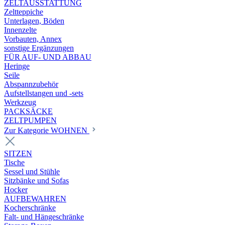
ZELTAUSSTATTUNG
Zeltteppiche
Unterlagen, Böden
Innenzelte
Vorbauten, Annex
sonstige Ergänzungen
FÜR AUF- UND ABBAU
Heringe
Seile
Abspannzubehör
Aufstellstangen und -sets
Werkzeug
PACKSÄCKE
ZELTPUMPEN
Zur Kategorie WOHNEN
SITZEN
Tische
Sessel und Stühle
Sitzbänke und Sofas
Hocker
AUFBEWAHREN
Kocherschränke
Falt- und Hängeschränke