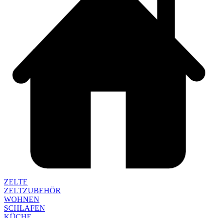
ZELTE
ZELTZUBEHÖR
WOHNEN
SCHLAFEN
KÜCHE