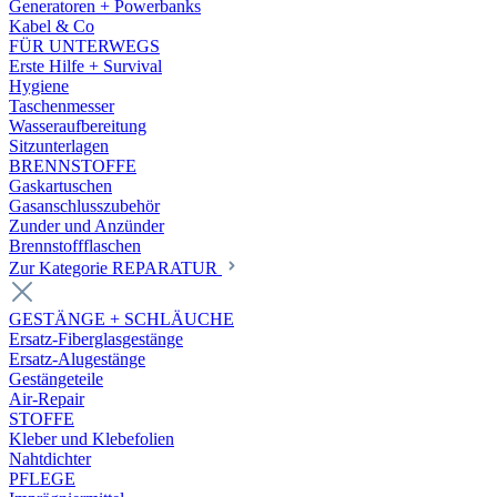
Generatoren + Powerbanks
Kabel & Co
FÜR UNTERWEGS
Erste Hilfe + Survival
Hygiene
Taschenmesser
Wasseraufbereitung
Sitzunterlagen
BRENNSTOFFE
Gaskartuschen
Gasanschlusszubehör
Zunder und Anzünder
Brennstoffflaschen
Zur Kategorie REPARATUR
GESTÄNGE + SCHLÄUCHE
Ersatz-Fiberglasgestänge
Ersatz-Alugestänge
Gestängeteile
Air-Repair
STOFFE
Kleber und Klebefolien
Nahtdichter
PFLEGE