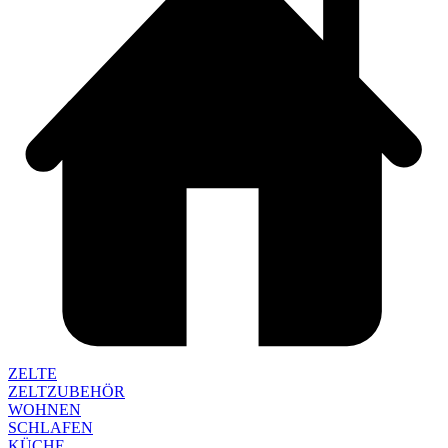
ZELTE
ZELTZUBEHÖR
WOHNEN
SCHLAFEN
KÜCHE