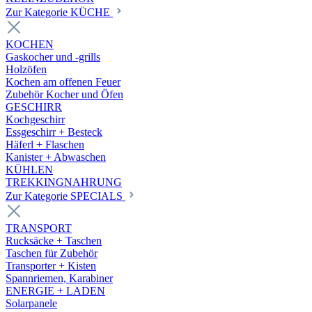
Zur Kategorie KÜCHE
KOCHEN
Gaskocher und -grills
Holzöfen
Kochen am offenen Feuer
Zubehör Kocher und Öfen
GESCHIRR
Kochgeschirr
Essgeschirr + Besteck
Häferl + Flaschen
Kanister + Abwaschen
KÜHLEN
TREKKINGNAHRUNG
Zur Kategorie SPECIALS
TRANSPORT
Rucksäcke + Taschen
Taschen für Zubehör
Transporter + Kisten
Spannriemen, Karabiner
ENERGIE + LADEN
Solarpanele