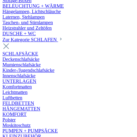
Storage-Boxen
BELEUCHTUNG + WÄRME
Hängelampen, Lichtschläuche
Laternen, Stehlampen
Taschen- und Stirnlampen
Heizstrahler und Zeltöfen
DUSCHE + WC
Zur Kategorie SCHLAFEN
SCHLAFSÄCKE
Deckenschlafsäcke
Mumienschlafsäcke
Kinder-/Jugendschlafsäcke
Innenschlafsäcke
UNTERLAGEN
Komfortmatten
Leichtmatten
Luftbetten
FELDBETTEN
HÄNGEMATTEN
KOMFORT
Polster
Moskitoschutz
PUMPEN + PUMPSÄCKE
KLEINZUBEHÖR