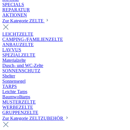
SPECIALS
REPARATUR
AKTIONEN
Zur Kategorie ZELTE
LEICHTZELTE
CAMPING-/FAMILIENZELTE
ANBAUZELTE
LAVVUS
SPEZIALZELTE
Materialzelte
Dusch- und WC-Zelte
SONNENSCHUTZ
Shelter
Sonnensegel
TARPS
Leichte Tarps
Baumwolltarps
MUSTERZELTE
WERBEZELTE
GRUPPENZELTE
Zur Kategorie ZELTZUBEHÖR