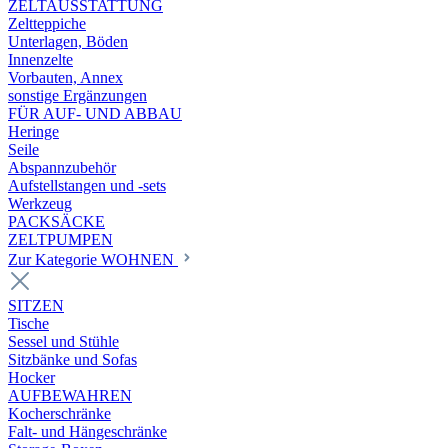
ZELTAUSSTATTUNG
Zeltteppiche
Unterlagen, Böden
Innenzelte
Vorbauten, Annex
sonstige Ergänzungen
FÜR AUF- UND ABBAU
Heringe
Seile
Abspannzubehör
Aufstellstangen und -sets
Werkzeug
PACKSÄCKE
ZELTPUMPEN
Zur Kategorie WOHNEN
SITZEN
Tische
Sessel und Stühle
Sitzbänke und Sofas
Hocker
AUFBEWAHREN
Kocherschränke
Falt- und Hängeschränke