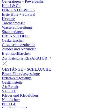
Generatoren + Powerbanks
Kabel & Co
FÜR UNTERWEGS
Erste Hilfe + Survival
Hygiene
Taschenmesser
Wasseraufbereitung
Sitzunterlagen
BRENNSTOFFE
Gaskartuschen
Gasanschlusszubehör
Zunder und Anzünder
Brennstoffflaschen
Zur Kategorie REPARATUR
GESTÄNGE + SCHLÄUCHE
Ersatz-Fiberglasgestänge
Ersatz-Alugestänge
Gestängeteile
Air-Repair
STOFFE
Kleber und Klebefolien
Nahtdichter
PFLEGE