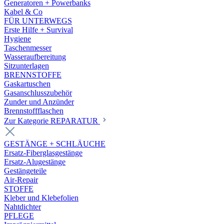
Generatoren + Powerbanks
Kabel & Co
FÜR UNTERWEGS
Erste Hilfe + Survival
Hygiene
Taschenmesser
Wasseraufbereitung
Sitzunterlagen
BRENNSTOFFE
Gaskartuschen
Gasanschlusszubehör
Zunder und Anzünder
Brennstoffflaschen
Zur Kategorie REPARATUR
GESTÄNGE + SCHLÄUCHE
Ersatz-Fiberglasgestänge
Ersatz-Alugestänge
Gestängeteile
Air-Repair
STOFFE
Kleber und Klebefolien
Nahtdichter
PFLEGE