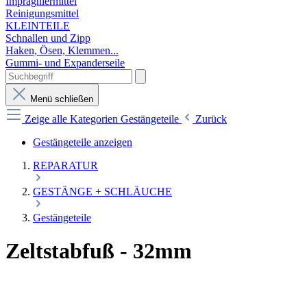
Imprägniermittel
Reinigungsmittel
KLEINTEILE
Schnallen und Zipp
Haken, Ösen, Klemmen...
Gummi- und Expanderseile
Menü schließen
Zeige alle Kategorien
Gestängeteile
Zurück
Gestängeteile anzeigen
REPARATUR
GESTÄNGE + SCHLÄUCHE
Gestängeteile
Zeltstabfuß - 32mm