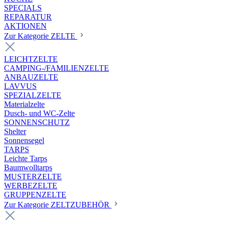
SPECIALS
REPARATUR
AKTIONEN
Zur Kategorie ZELTE
LEICHTZELTE
CAMPING-/FAMILIENZELTE
ANBAUZELTE
LAVVUS
SPEZIALZELTE
Materialzelte
Dusch- und WC-Zelte
SONNENSCHUTZ
Shelter
Sonnensegel
TARPS
Leichte Tarps
Baumwolltarps
MUSTERZELTE
WERBEZELTE
GRUPPENZELTE
Zur Kategorie ZELTZUBEHÖR