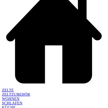
ZELTE
ZELTZUBEHÖR
WOHNEN
SCHLAFEN
KÜCHE