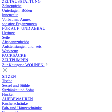
ZELTAUSSTATTUNG
Zeltteppiche
Unterlagen, Böden
Innenzelte
Vorbauten, Annex
sonstige Ergänzungen
FÜR AUF- UND ABBAU
Heringe
Seile
Abspannzubehör
Aufstellstangen und -sets
Werkzeug
PACKSÄCKE
ZELTPUMPEN
Zur Kategorie WOHNEN
SITZEN
Tische
Sessel und Stühle
Sitzbänke und Sofas
Hocker
AUFBEWAHREN
Kocherschränke
Falt- und Hängeschränke