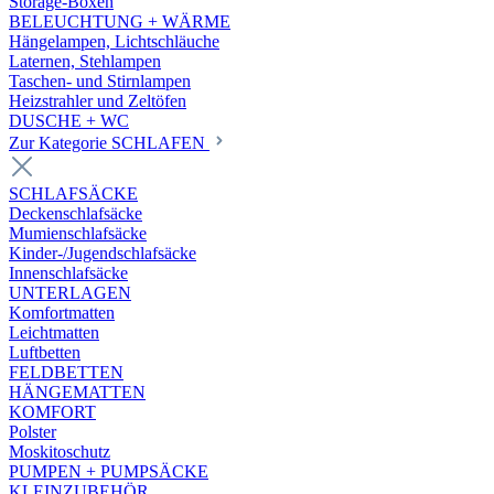
Storage-Boxen
BELEUCHTUNG + WÄRME
Hängelampen, Lichtschläuche
Laternen, Stehlampen
Taschen- und Stirnlampen
Heizstrahler und Zeltöfen
DUSCHE + WC
Zur Kategorie SCHLAFEN
SCHLAFSÄCKE
Deckenschlafsäcke
Mumienschlafsäcke
Kinder-/Jugendschlafsäcke
Innenschlafsäcke
UNTERLAGEN
Komfortmatten
Leichtmatten
Luftbetten
FELDBETTEN
HÄNGEMATTEN
KOMFORT
Polster
Moskitoschutz
PUMPEN + PUMPSÄCKE
KLEINZUBEHÖR