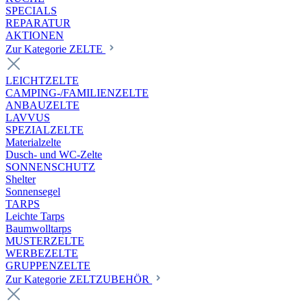
SPECIALS
REPARATUR
AKTIONEN
Zur Kategorie ZELTE
LEICHTZELTE
CAMPING-/FAMILIENZELTE
ANBAUZELTE
LAVVUS
SPEZIALZELTE
Materialzelte
Dusch- und WC-Zelte
SONNENSCHUTZ
Shelter
Sonnensegel
TARPS
Leichte Tarps
Baumwolltarps
MUSTERZELTE
WERBEZELTE
GRUPPENZELTE
Zur Kategorie ZELTZUBEHÖR