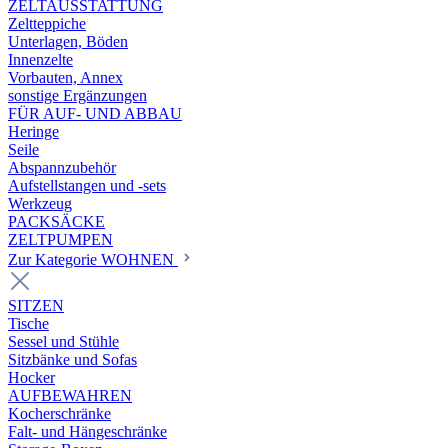
ZELTAUSSTATTUNG
Zeltteppiche
Unterlagen, Böden
Innenzelte
Vorbauten, Annex
sonstige Ergänzungen
FÜR AUF- UND ABBAU
Heringe
Seile
Abspannzubehör
Aufstellstangen und -sets
Werkzeug
PACKSÄCKE
ZELTPUMPEN
Zur Kategorie WOHNEN
SITZEN
Tische
Sessel und Stühle
Sitzbänke und Sofas
Hocker
AUFBEWAHREN
Kocherschränke
Falt- und Hängeschränke