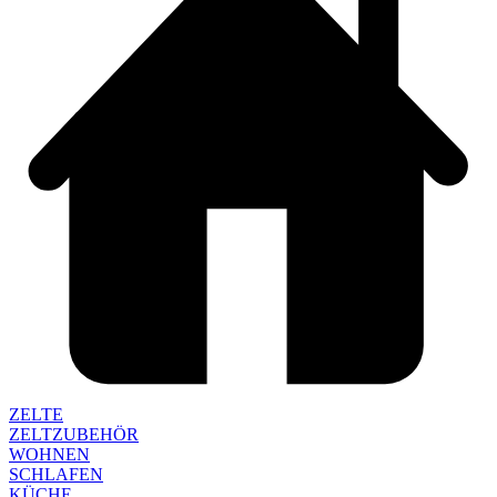
ZELTE
ZELTZUBEHÖR
WOHNEN
SCHLAFEN
KÜCHE