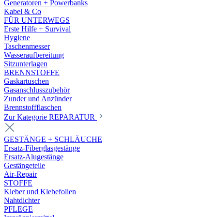
Generatoren + Powerbanks
Kabel & Co
FÜR UNTERWEGS
Erste Hilfe + Survival
Hygiene
Taschenmesser
Wasseraufbereitung
Sitzunterlagen
BRENNSTOFFE
Gaskartuschen
Gasanschlusszubehör
Zunder und Anzünder
Brennstoffflaschen
Zur Kategorie REPARATUR
GESTÄNGE + SCHLÄUCHE
Ersatz-Fiberglasgestänge
Ersatz-Alugestänge
Gestängeteile
Air-Repair
STOFFE
Kleber und Klebefolien
Nahtdichter
PFLEGE