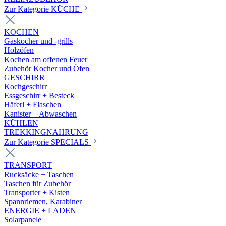
Zur Kategorie KÜCHE
KOCHEN
Gaskocher und -grills
Holzöfen
Kochen am offenen Feuer
Zubehör Kocher und Öfen
GESCHIRR
Kochgeschirr
Essgeschirr + Besteck
Häferl + Flaschen
Kanister + Abwaschen
KÜHLEN
TREKKINGNAHRUNG
Zur Kategorie SPECIALS
TRANSPORT
Rucksäcke + Taschen
Taschen für Zubehör
Transporter + Kisten
Spannriemen, Karabiner
ENERGIE + LADEN
Solarpanele