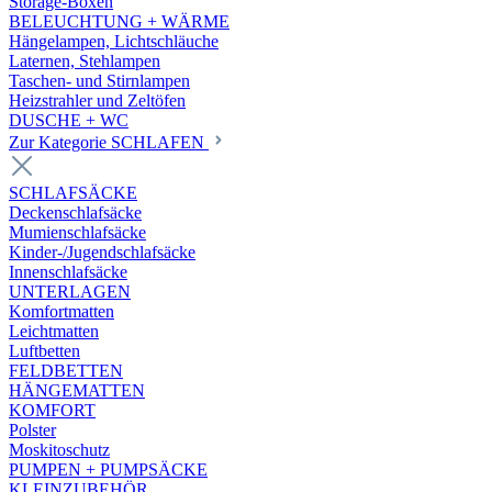
Storage-Boxen
BELEUCHTUNG + WÄRME
Hängelampen, Lichtschläuche
Laternen, Stehlampen
Taschen- und Stirnlampen
Heizstrahler und Zeltöfen
DUSCHE + WC
Zur Kategorie SCHLAFEN
SCHLAFSÄCKE
Deckenschlafsäcke
Mumienschlafsäcke
Kinder-/Jugendschlafsäcke
Innenschlafsäcke
UNTERLAGEN
Komfortmatten
Leichtmatten
Luftbetten
FELDBETTEN
HÄNGEMATTEN
KOMFORT
Polster
Moskitoschutz
PUMPEN + PUMPSÄCKE
KLEINZUBEHÖR