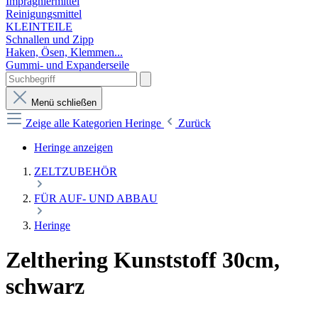
Imprägniermittel
Reinigungsmittel
KLEINTEILE
Schnallen und Zipp
Haken, Ösen, Klemmen...
Gummi- und Expanderseile
Menü schließen
Zeige alle Kategorien
Heringe
Zurück
Heringe anzeigen
ZELTZUBEHÖR
FÜR AUF- UND ABBAU
Heringe
Zelthering Kunststoff 30cm,
schwarz