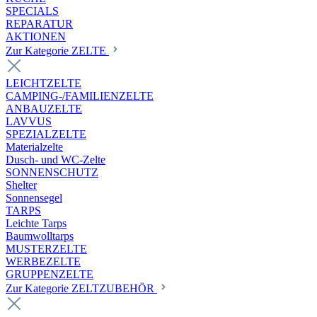
SPECIALS
REPARATUR
AKTIONEN
Zur Kategorie ZELTE
LEICHTZELTE
CAMPING-/FAMILIENZELTE
ANBAUZELTE
LAVVUS
SPEZIALZELTE
Materialzelte
Dusch- und WC-Zelte
SONNENSCHUTZ
Shelter
Sonnensegel
TARPS
Leichte Tarps
Baumwolltarps
MUSTERZELTE
WERBEZELTE
GRUPPENZELTE
Zur Kategorie ZELTZUBEHÖR