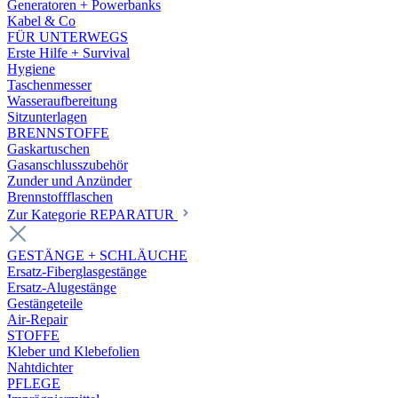
Generatoren + Powerbanks
Kabel & Co
FÜR UNTERWEGS
Erste Hilfe + Survival
Hygiene
Taschenmesser
Wasseraufbereitung
Sitzunterlagen
BRENNSTOFFE
Gaskartuschen
Gasanschlusszubehör
Zunder und Anzünder
Brennstoffflaschen
Zur Kategorie REPARATUR
GESTÄNGE + SCHLÄUCHE
Ersatz-Fiberglasgestänge
Ersatz-Alugestänge
Gestängeteile
Air-Repair
STOFFE
Kleber und Klebefolien
Nahtdichter
PFLEGE