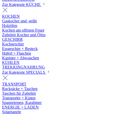
Zur Kategorie KÜCHE
KOCHEN
Gaskocher und -grills
Holzöfen
Kochen am offenen Feuer
Zubehör Kocher und Öfen
GESCHIRR
Kochgeschirr
Essgeschirr + Besteck
Häferl + Flaschen
Kanister + Abwaschen
KÜHLEN
TREKKINGNAHRUNG
Zur Kategorie SPECIALS
TRANSPORT
Rucksäcke + Taschen
Taschen für Zubehör
Transporter + Kisten
Spannriemen, Karabiner
ENERGIE + LADEN
Solarpanele