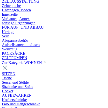
ZELTAUSSTATTUNG
Zeltteppiche
Unterlagen, Böden
Innenzelte
Vorbauten, Annex
sonstige Ergänzungen
FÜR AUF- UND ABBAU
Heringe
Seile
Abspannzubehör
Aufstellstangen und -sets
Werkzeug
PACKSÄCKE
ZELTPUMPEN
Zur Kategorie WOHNEN
SITZEN
Tische
Sessel und Stühle
Sitzbänke und Sofas
Hocker
AUFBEWAHREN
Kocherschränke
Falt- und Hängeschränke