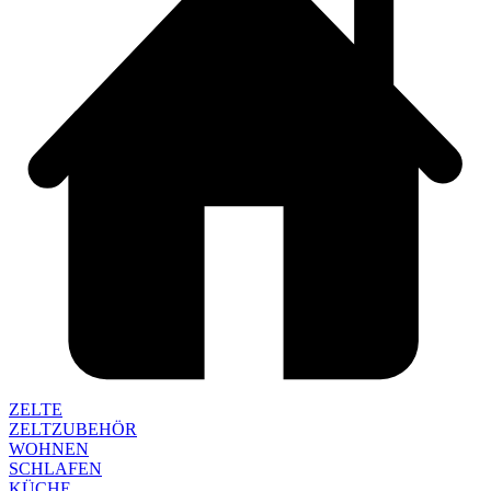
ZELTE
ZELTZUBEHÖR
WOHNEN
SCHLAFEN
KÜCHE