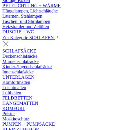
Storage-Boxen
BELEUCHTUNG + WÄRME
Hängelampen, Lichtschläuche
Laternen, Stehlampen
Taschen- und Stirnlampen
Heizstrahler und Zeltöfen
DUSCHE + WC
Zur Kategorie SCHLAFEN
SCHLAFSÄCKE
Deckenschlafsäcke
Mumienschlafsäcke
Kinder-/Jugendschlafsäcke
Innenschlafsäcke
UNTERLAGEN
Komfortmatten
Leichtmatten
Luftbetten
FELDBETTEN
HÄNGEMATTEN
KOMFORT
Polster
Moskitoschutz
PUMPEN + PUMPSÄCKE
KLEINZUBEHÖR