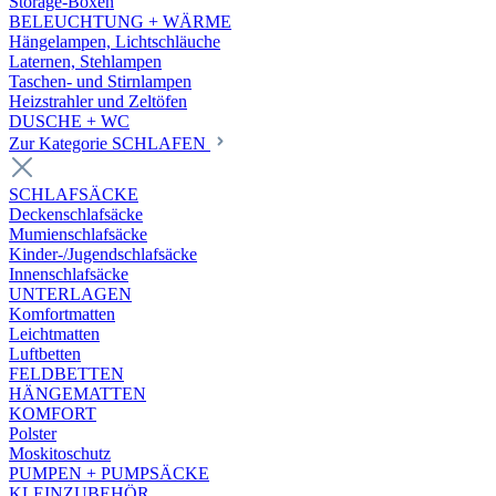
Storage-Boxen
BELEUCHTUNG + WÄRME
Hängelampen, Lichtschläuche
Laternen, Stehlampen
Taschen- und Stirnlampen
Heizstrahler und Zeltöfen
DUSCHE + WC
Zur Kategorie SCHLAFEN
SCHLAFSÄCKE
Deckenschlafsäcke
Mumienschlafsäcke
Kinder-/Jugendschlafsäcke
Innenschlafsäcke
UNTERLAGEN
Komfortmatten
Leichtmatten
Luftbetten
FELDBETTEN
HÄNGEMATTEN
KOMFORT
Polster
Moskitoschutz
PUMPEN + PUMPSÄCKE
KLEINZUBEHÖR