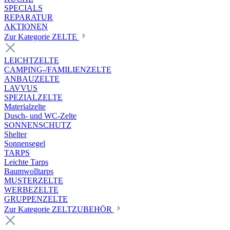
SPECIALS
REPARATUR
AKTIONEN
Zur Kategorie ZELTE
LEICHTZELTE
CAMPING-/FAMILIENZELTE
ANBAUZELTE
LAVVUS
SPEZIALZELTE
Materialzelte
Dusch- und WC-Zelte
SONNENSCHUTZ
Shelter
Sonnensegel
TARPS
Leichte Tarps
Baumwolltarps
MUSTERZELTE
WERBEZELTE
GRUPPENZELTE
Zur Kategorie ZELTZUBEHÖR