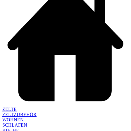
ZELTE
ZELTZUBEHÖR
WOHNEN
SCHLAFEN
KÜCHE