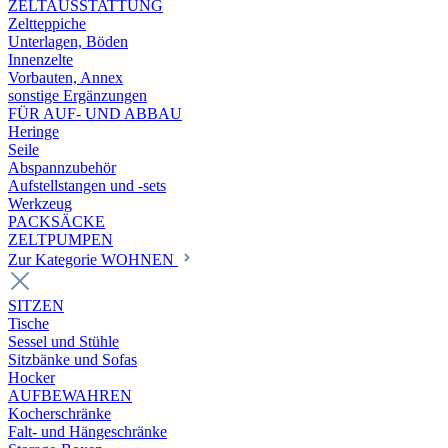
ZELTAUSSTATTUNG
Zeltteppiche
Unterlagen, Böden
Innenzelte
Vorbauten, Annex
sonstige Ergänzungen
FÜR AUF- UND ABBAU
Heringe
Seile
Abspannzubehör
Aufstellstangen und -sets
Werkzeug
PACKSÄCKE
ZELTPUMPEN
Zur Kategorie WOHNEN
SITZEN
Tische
Sessel und Stühle
Sitzbänke und Sofas
Hocker
AUFBEWAHREN
Kocherschränke
Falt- und Hängeschränke