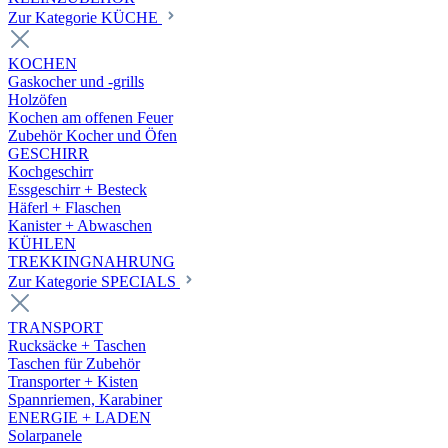
Zur Kategorie KÜCHE
KOCHEN
Gaskocher und -grills
Holzöfen
Kochen am offenen Feuer
Zubehör Kocher und Öfen
GESCHIRR
Kochgeschirr
Essgeschirr + Besteck
Häferl + Flaschen
Kanister + Abwaschen
KÜHLEN
TREKKINGNAHRUNG
Zur Kategorie SPECIALS
TRANSPORT
Rucksäcke + Taschen
Taschen für Zubehör
Transporter + Kisten
Spannriemen, Karabiner
ENERGIE + LADEN
Solarpanele