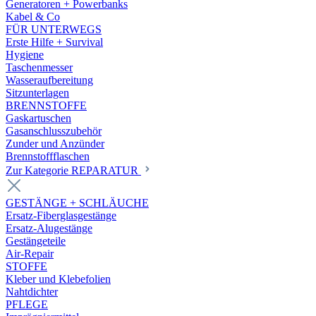
Generatoren + Powerbanks
Kabel & Co
FÜR UNTERWEGS
Erste Hilfe + Survival
Hygiene
Taschenmesser
Wasseraufbereitung
Sitzunterlagen
BRENNSTOFFE
Gaskartuschen
Gasanschlusszubehör
Zunder und Anzünder
Brennstoffflaschen
Zur Kategorie REPARATUR
GESTÄNGE + SCHLÄUCHE
Ersatz-Fiberglasgestänge
Ersatz-Alugestänge
Gestängeteile
Air-Repair
STOFFE
Kleber und Klebefolien
Nahtdichter
PFLEGE