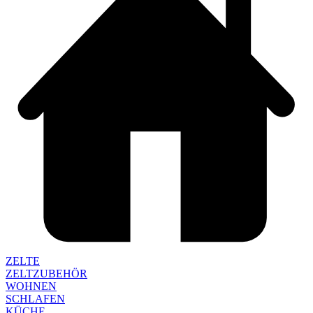
ZELTE
ZELTZUBEHÖR
WOHNEN
SCHLAFEN
KÜCHE