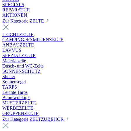
SPECIALS
REPARATUR
AKTIONEN
Zur Kategorie ZELTE
LEICHTZELTE
CAMPING-/FAMILIENZELTE
ANBAUZELTE
LAVVUS
SPEZIALZELTE
Materialzelte
Dusch- und WC-Zelte
SONNENSCHUTZ
Shelter
Sonnensegel
TARPS
Leichte Tarps
Baumwolltarps
MUSTERZELTE
WERBEZELTE
GRUPPENZELTE
Zur Kategorie ZELTZUBEHÖR