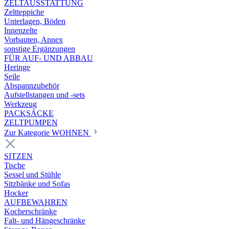
ZELTAUSSTATTUNG
Zeltteppiche
Unterlagen, Böden
Innenzelte
Vorbauten, Annex
sonstige Ergänzungen
FÜR AUF- UND ABBAU
Heringe
Seile
Abspannzubehör
Aufstellstangen und -sets
Werkzeug
PACKSÄCKE
ZELTPUMPEN
Zur Kategorie WOHNEN
SITZEN
Tische
Sessel und Stühle
Sitzbänke und Sofas
Hocker
AUFBEWAHREN
Kocherschränke
Falt- und Hängeschränke