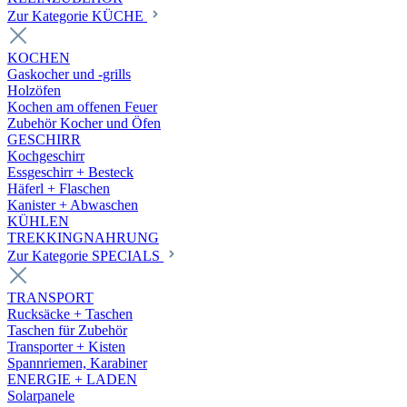
Zur Kategorie KÜCHE
KOCHEN
Gaskocher und -grills
Holzöfen
Kochen am offenen Feuer
Zubehör Kocher und Öfen
GESCHIRR
Kochgeschirr
Essgeschirr + Besteck
Häferl + Flaschen
Kanister + Abwaschen
KÜHLEN
TREKKINGNAHRUNG
Zur Kategorie SPECIALS
TRANSPORT
Rucksäcke + Taschen
Taschen für Zubehör
Transporter + Kisten
Spannriemen, Karabiner
ENERGIE + LADEN
Solarpanele