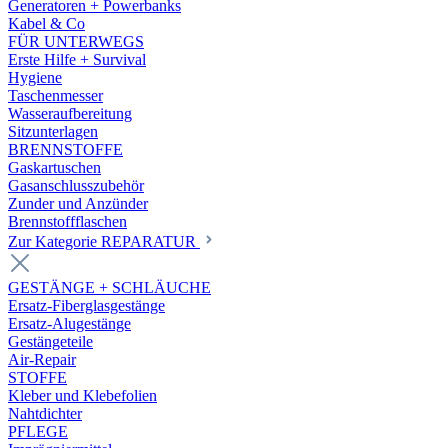
Generatoren + Powerbanks
Kabel & Co
FÜR UNTERWEGS
Erste Hilfe + Survival
Hygiene
Taschenmesser
Wasseraufbereitung
Sitzunterlagen
BRENNSTOFFE
Gaskartuschen
Gasanschlusszubehör
Zunder und Anzünder
Brennstoffflaschen
Zur Kategorie REPARATUR
GESTÄNGE + SCHLÄUCHE
Ersatz-Fiberglasgestänge
Ersatz-Alugestänge
Gestängeteile
Air-Repair
STOFFE
Kleber und Klebefolien
Nahtdichter
PFLEGE