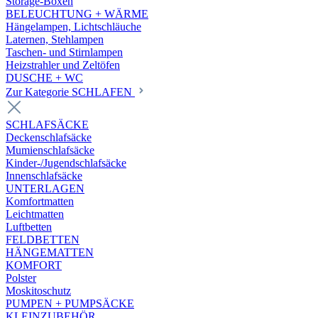
Storage-Boxen
BELEUCHTUNG + WÄRME
Hängelampen, Lichtschläuche
Laternen, Stehlampen
Taschen- und Stirnlampen
Heizstrahler und Zeltöfen
DUSCHE + WC
Zur Kategorie SCHLAFEN
SCHLAFSÄCKE
Deckenschlafsäcke
Mumienschlafsäcke
Kinder-/Jugendschlafsäcke
Innenschlafsäcke
UNTERLAGEN
Komfortmatten
Leichtmatten
Luftbetten
FELDBETTEN
HÄNGEMATTEN
KOMFORT
Polster
Moskitoschutz
PUMPEN + PUMPSÄCKE
KLEINZUBEHÖR