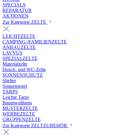
SPECIALS
REPARATUR
AKTIONEN
Zur Kategorie ZELTE
LEICHTZELTE
CAMPING-/FAMILIENZELTE
ANBAUZELTE
LAVVUS
SPEZIALZELTE
Materialzelte
Dusch- und WC-Zelte
SONNENSCHUTZ
Shelter
Sonnensegel
TARPS
Leichte Tarps
Baumwolltarps
MUSTERZELTE
WERBEZELTE
GRUPPENZELTE
Zur Kategorie ZELTZUBEHÖR