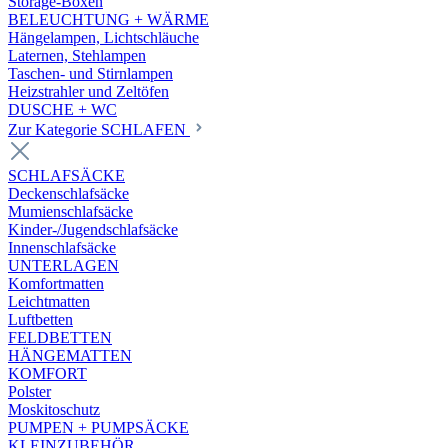
Storage-Boxen
BELEUCHTUNG + WÄRME
Hängelampen, Lichtschläuche
Laternen, Stehlampen
Taschen- und Stirnlampen
Heizstrahler und Zeltöfen
DUSCHE + WC
Zur Kategorie SCHLAFEN
SCHLAFSÄCKE
Deckenschlafsäcke
Mumienschlafsäcke
Kinder-/Jugendschlafsäcke
Innenschlafsäcke
UNTERLAGEN
Komfortmatten
Leichtmatten
Luftbetten
FELDBETTEN
HÄNGEMATTEN
KOMFORT
Polster
Moskitoschutz
PUMPEN + PUMPSÄCKE
KLEINZUBEHÖR