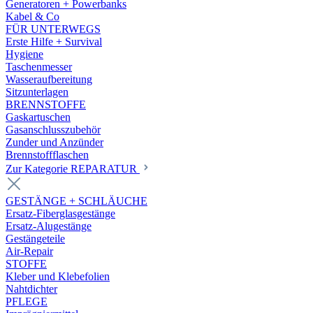
Generatoren + Powerbanks
Kabel & Co
FÜR UNTERWEGS
Erste Hilfe + Survival
Hygiene
Taschenmesser
Wasseraufbereitung
Sitzunterlagen
BRENNSTOFFE
Gaskartuschen
Gasanschlusszubehör
Zunder und Anzünder
Brennstoffflaschen
Zur Kategorie REPARATUR
GESTÄNGE + SCHLÄUCHE
Ersatz-Fiberglasgestänge
Ersatz-Alugestänge
Gestängeteile
Air-Repair
STOFFE
Kleber und Klebefolien
Nahtdichter
PFLEGE