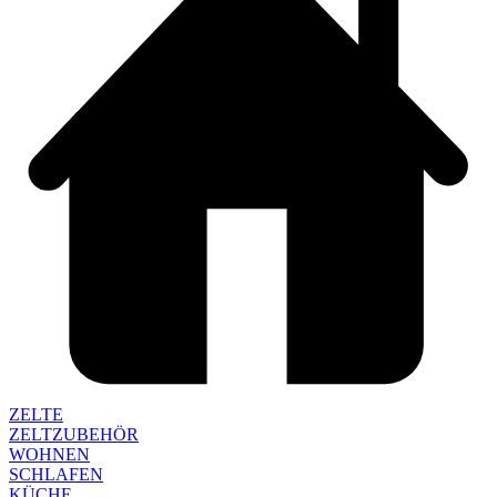
ZELTE
ZELTZUBEHÖR
WOHNEN
SCHLAFEN
KÜCHE