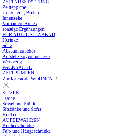
ZELTAUSSTATTUNG
Zeltteppiche
Unterlagen, Böden
Innenzelte
Vorbauten, Annex
sonstige Ergänzungen
FÜR AUF- UND ABBAU
Heringe
Seile
Abspannzubehör
Aufstellstangen und -sets
Werkzeug
PACKSÄCKE
ZELTPUMPEN
Zur Kategorie WOHNEN
SITZEN
Tische
Sessel und Stühle
Sitzbänke und Sofas
Hocker
AUFBEWAHREN
Kocherschränke
Falt- und Hängeschränke