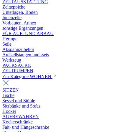
ZELTAUSSTATTUNG
Zeltteppiche
Unterlagen, Böden
Innenzelte
Vorbauten, Annex
sonstige Ergänzungen
FÜR AUF- UND ABBAU
Heringe
Seile
Abspannzubehör
Aufstellstangen und -sets
Werkzeug
PACKSÄCKE
ZELTPUMPEN
Zur Kategorie WOHNEN
SITZEN
Tische
Sessel und Stühle
Sitzbänke und Sofas
Hocker
AUFBEWAHREN
Kocherschränke
Falt- und Hängeschränke