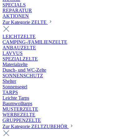
SPECIALS
REPARATUR
AKTIONEN
Zur Kategorie ZELTE
LEICHTZELTE
CAMPING-/FAMILIENZELTE
ANBAUZELTE
LAVVUS
SPEZIALZELTE
Materialzelte
Dusch- und WC-Zelte
SONNENSCHUTZ
Shelter
Sonnensegel
TARPS
Leichte Tarps
Baumwolltarps
MUSTERZELTE
WERBEZELTE
GRUPPENZELTE
Zur Kategorie ZELTZUBEHÖR