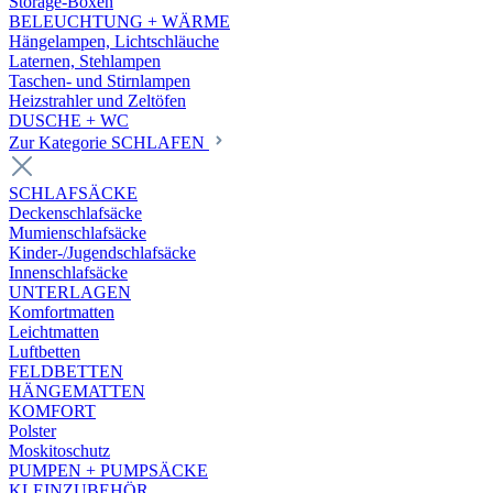
Storage-Boxen
BELEUCHTUNG + WÄRME
Hängelampen, Lichtschläuche
Laternen, Stehlampen
Taschen- und Stirnlampen
Heizstrahler und Zeltöfen
DUSCHE + WC
Zur Kategorie SCHLAFEN
SCHLAFSÄCKE
Deckenschlafsäcke
Mumienschlafsäcke
Kinder-/Jugendschlafsäcke
Innenschlafsäcke
UNTERLAGEN
Komfortmatten
Leichtmatten
Luftbetten
FELDBETTEN
HÄNGEMATTEN
KOMFORT
Polster
Moskitoschutz
PUMPEN + PUMPSÄCKE
KLEINZUBEHÖR