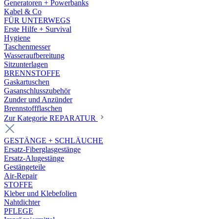
Generatoren + Powerbanks
Kabel & Co
FÜR UNTERWEGS
Erste Hilfe + Survival
Hygiene
Taschenmesser
Wasseraufbereitung
Sitzunterlagen
BRENNSTOFFE
Gaskartuschen
Gasanschlusszubehör
Zunder und Anzünder
Brennstoffflaschen
Zur Kategorie REPARATUR
GESTÄNGE + SCHLÄUCHE
Ersatz-Fiberglasgestänge
Ersatz-Alugestänge
Gestängeteile
Air-Repair
STOFFE
Kleber und Klebefolien
Nahtdichter
PFLEGE