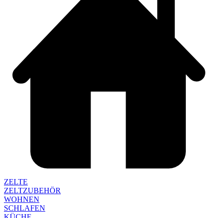
ZELTE
ZELTZUBEHÖR
WOHNEN
SCHLAFEN
KÜCHE