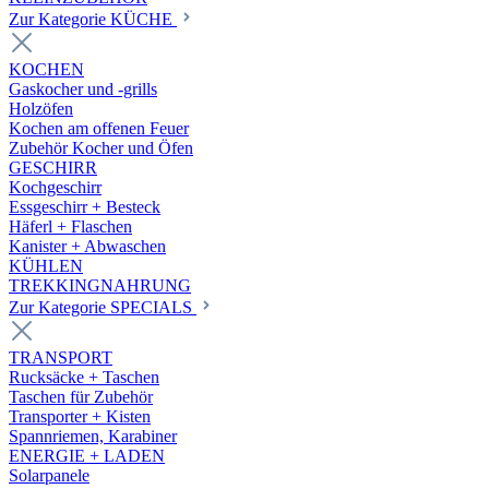
Zur Kategorie KÜCHE
KOCHEN
Gaskocher und -grills
Holzöfen
Kochen am offenen Feuer
Zubehör Kocher und Öfen
GESCHIRR
Kochgeschirr
Essgeschirr + Besteck
Häferl + Flaschen
Kanister + Abwaschen
KÜHLEN
TREKKINGNAHRUNG
Zur Kategorie SPECIALS
TRANSPORT
Rucksäcke + Taschen
Taschen für Zubehör
Transporter + Kisten
Spannriemen, Karabiner
ENERGIE + LADEN
Solarpanele