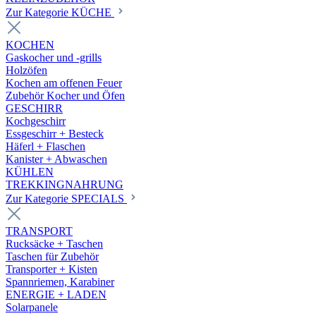
Zur Kategorie KÜCHE
KOCHEN
Gaskocher und -grills
Holzöfen
Kochen am offenen Feuer
Zubehör Kocher und Öfen
GESCHIRR
Kochgeschirr
Essgeschirr + Besteck
Häferl + Flaschen
Kanister + Abwaschen
KÜHLEN
TREKKINGNAHRUNG
Zur Kategorie SPECIALS
TRANSPORT
Rucksäcke + Taschen
Taschen für Zubehör
Transporter + Kisten
Spannriemen, Karabiner
ENERGIE + LADEN
Solarpanele