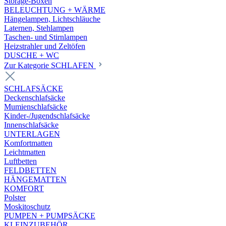
Storage-Boxen
BELEUCHTUNG + WÄRME
Hängelampen, Lichtschläuche
Laternen, Stehlampen
Taschen- und Stirnlampen
Heizstrahler und Zeltöfen
DUSCHE + WC
Zur Kategorie SCHLAFEN
SCHLAFSÄCKE
Deckenschlafsäcke
Mumienschlafsäcke
Kinder-/Jugendschlafsäcke
Innenschlafsäcke
UNTERLAGEN
Komfortmatten
Leichtmatten
Luftbetten
FELDBETTEN
HÄNGEMATTEN
KOMFORT
Polster
Moskitoschutz
PUMPEN + PUMPSÄCKE
KLEINZUBEHÖR