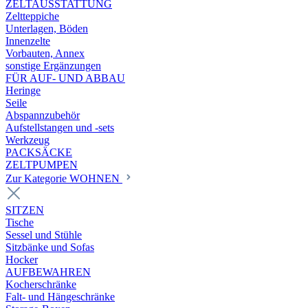
ZELTAUSSTATTUNG
Zeltteppiche
Unterlagen, Böden
Innenzelte
Vorbauten, Annex
sonstige Ergänzungen
FÜR AUF- UND ABBAU
Heringe
Seile
Abspannzubehör
Aufstellstangen und -sets
Werkzeug
PACKSÄCKE
ZELTPUMPEN
Zur Kategorie WOHNEN
SITZEN
Tische
Sessel und Stühle
Sitzbänke und Sofas
Hocker
AUFBEWAHREN
Kocherschränke
Falt- und Hängeschränke