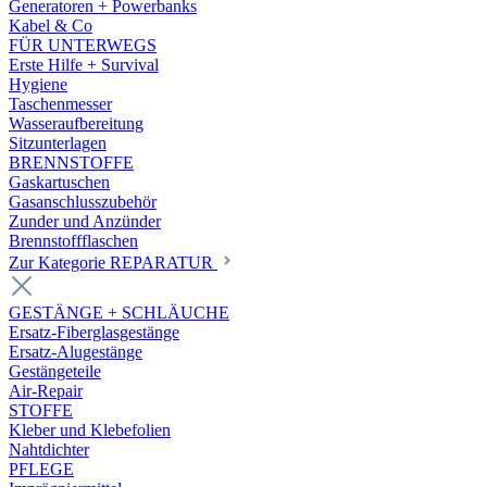
Generatoren + Powerbanks
Kabel & Co
FÜR UNTERWEGS
Erste Hilfe + Survival
Hygiene
Taschenmesser
Wasseraufbereitung
Sitzunterlagen
BRENNSTOFFE
Gaskartuschen
Gasanschlusszubehör
Zunder und Anzünder
Brennstoffflaschen
Zur Kategorie REPARATUR
GESTÄNGE + SCHLÄUCHE
Ersatz-Fiberglasgestänge
Ersatz-Alugestänge
Gestängeteile
Air-Repair
STOFFE
Kleber und Klebefolien
Nahtdichter
PFLEGE