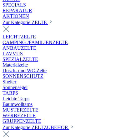
SPECIALS
REPARATUR
AKTIONEN
Zur Kategorie ZELTE
LEICHTZELTE
CAMPING-/FAMILIENZELTE
ANBAUZELTE
LAVVUS
SPEZIALZELTE
Materialzelte
Dusch- und WC-Zelte
SONNENSCHUTZ
Shelter
Sonnensegel
TARPS
Leichte Tarps
Baumwolltarps
MUSTERZELTE
WERBEZELTE
GRUPPENZELTE
Zur Kategorie ZELTZUBEHÖR