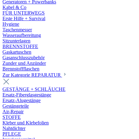
Generatoren + Powerbanks
Kabel & Co
FÜR UNTERWEGS
Erste Hilfe + Survival
Hygiene
Taschenmesser
Wasseraufbereitung
Sitzunterlagen
BRENNSTOFFE
Gaskartuschen
Gasanschlusszubehör
Zunder und Anzünder
Brennstoffflaschen
Zur Kategorie REPARATUR
GESTÄNGE + SCHLÄUCHE
Ersatz-Fiberglasgestänge
Ersatz-Alugestänge
Gestängeteile
Air-Repair
STOFFE
Kleber und Klebefolien
Nahtdichter
PFLEGE