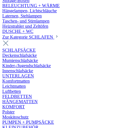
Storage-Boxen
BELEUCHTUNG + WÄRME
Hängelampen, Lichtschläuche
Laternen, Stehlampen
Taschen- und Stirnlampen
Heizstrahler und Zeltöfen
DUSCHE + WC
Zur Kategorie SCHLAFEN
SCHLAFSÄCKE
Deckenschlafsäcke
Mumienschlafsäcke
Kinder-/Jugendschlafsäcke
Innenschlafsäcke
UNTERLAGEN
Komfortmatten
Leichtmatten
Luftbetten
FELDBETTEN
HÄNGEMATTEN
KOMFORT
Polster
Moskitoschutz
PUMPEN + PUMPSÄCKE
KLEINZUBEHÖR