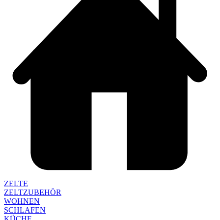
ZELTE
ZELTZUBEHÖR
WOHNEN
SCHLAFEN
KÜCHE