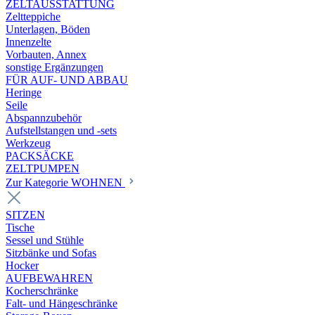
ZELTAUSSTATTUNG
Zeltteppiche
Unterlagen, Böden
Innenzelte
Vorbauten, Annex
sonstige Ergänzungen
FÜR AUF- UND ABBAU
Heringe
Seile
Abspannzubehör
Aufstellstangen und -sets
Werkzeug
PACKSÄCKE
ZELTPUMPEN
Zur Kategorie WOHNEN
SITZEN
Tische
Sessel und Stühle
Sitzbänke und Sofas
Hocker
AUFBEWAHREN
Kocherschränke
Falt- und Hängeschränke