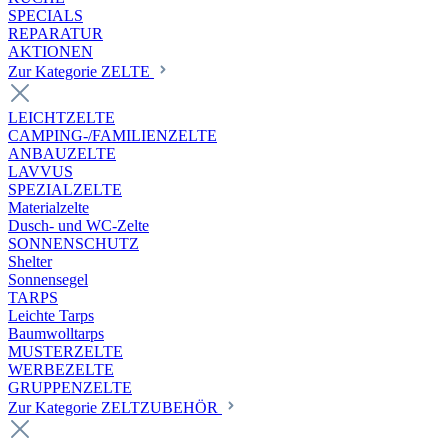
SPECIALS
REPARATUR
AKTIONEN
Zur Kategorie ZELTE
LEICHTZELTE
CAMPING-/FAMILIENZELTE
ANBAUZELTE
LAVVUS
SPEZIALZELTE
Materialzelte
Dusch- und WC-Zelte
SONNENSCHUTZ
Shelter
Sonnensegel
TARPS
Leichte Tarps
Baumwolltarps
MUSTERZELTE
WERBEZELTE
GRUPPENZELTE
Zur Kategorie ZELTZUBEHÖR