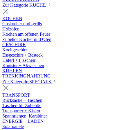
Zur Kategorie KÜCHE
KOCHEN
Gaskocher und -grills
Holzöfen
Kochen am offenen Feuer
Zubehör Kocher und Öfen
GESCHIRR
Kochgeschirr
Essgeschirr + Besteck
Häferl + Flaschen
Kanister + Abwaschen
KÜHLEN
TREKKINGNAHRUNG
Zur Kategorie SPECIALS
TRANSPORT
Rucksäcke + Taschen
Taschen für Zubehör
Transporter + Kisten
Spannriemen, Karabiner
ENERGIE + LADEN
Solarpanele