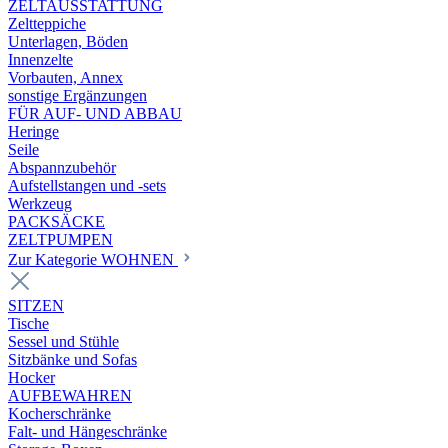
ZELTAUSSTATTUNG
Zeltteppiche
Unterlagen, Böden
Innenzelte
Vorbauten, Annex
sonstige Ergänzungen
FÜR AUF- UND ABBAU
Heringe
Seile
Abspannzubehör
Aufstellstangen und -sets
Werkzeug
PACKSÄCKE
ZELTPUMPEN
Zur Kategorie WOHNEN
SITZEN
Tische
Sessel und Stühle
Sitzbänke und Sofas
Hocker
AUFBEWAHREN
Kocherschränke
Falt- und Hängeschränke