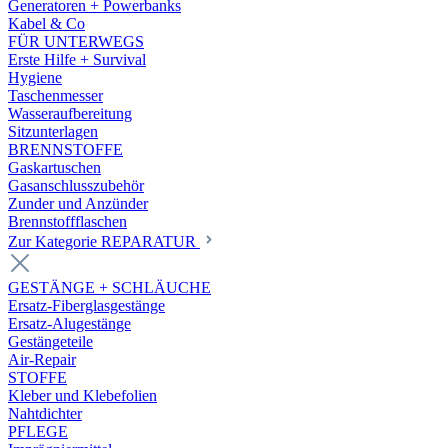
Generatoren + Powerbanks
Kabel & Co
FÜR UNTERWEGS
Erste Hilfe + Survival
Hygiene
Taschenmesser
Wasseraufbereitung
Sitzunterlagen
BRENNSTOFFE
Gaskartuschen
Gasanschlusszubehör
Zunder und Anzünder
Brennstoffflaschen
Zur Kategorie REPARATUR
GESTÄNGE + SCHLÄUCHE
Ersatz-Fiberglasgestänge
Ersatz-Alugestänge
Gestängeteile
Air-Repair
STOFFE
Kleber und Klebefolien
Nahtdichter
PFLEGE