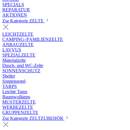
SPECIALS
REPARATUR
AKTIONEN
Zur Kategorie ZELTE
LEICHTZELTE
CAMPING-/FAMILIENZELTE
ANBAUZELTE
LAVVUS
SPEZIALZELTE
Materialzelte
Dusch- und WC-Zelte
SONNENSCHUTZ
Shelter
Sonnensegel
TARPS
Leichte Tarps
Baumwolltarps
MUSTERZELTE
WERBEZELTE
GRUPPENZELTE
Zur Kategorie ZELTZUBEHÖR