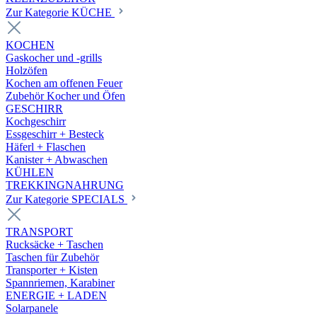
Zur Kategorie KÜCHE
KOCHEN
Gaskocher und -grills
Holzöfen
Kochen am offenen Feuer
Zubehör Kocher und Öfen
GESCHIRR
Kochgeschirr
Essgeschirr + Besteck
Häferl + Flaschen
Kanister + Abwaschen
KÜHLEN
TREKKINGNAHRUNG
Zur Kategorie SPECIALS
TRANSPORT
Rucksäcke + Taschen
Taschen für Zubehör
Transporter + Kisten
Spannriemen, Karabiner
ENERGIE + LADEN
Solarpanele