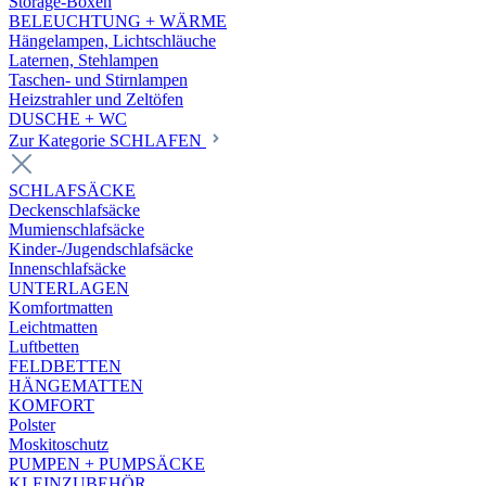
Storage-Boxen
BELEUCHTUNG + WÄRME
Hängelampen, Lichtschläuche
Laternen, Stehlampen
Taschen- und Stirnlampen
Heizstrahler und Zeltöfen
DUSCHE + WC
Zur Kategorie SCHLAFEN
SCHLAFSÄCKE
Deckenschlafsäcke
Mumienschlafsäcke
Kinder-/Jugendschlafsäcke
Innenschlafsäcke
UNTERLAGEN
Komfortmatten
Leichtmatten
Luftbetten
FELDBETTEN
HÄNGEMATTEN
KOMFORT
Polster
Moskitoschutz
PUMPEN + PUMPSÄCKE
KLEINZUBEHÖR