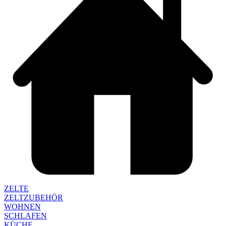
ZELTE
ZELTZUBEHÖR
WOHNEN
SCHLAFEN
KÜCHE