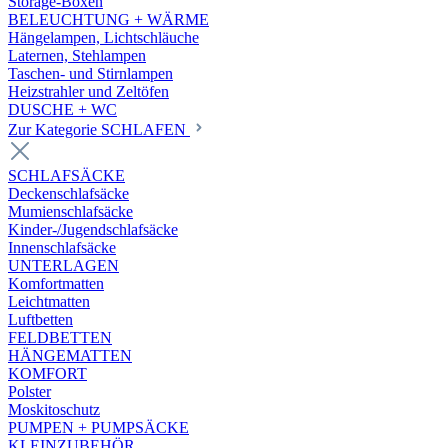
Storage-Boxen
BELEUCHTUNG + WÄRME
Hängelampen, Lichtschläuche
Laternen, Stehlampen
Taschen- und Stirnlampen
Heizstrahler und Zeltöfen
DUSCHE + WC
Zur Kategorie SCHLAFEN
SCHLAFSÄCKE
Deckenschlafsäcke
Mumienschlafsäcke
Kinder-/Jugendschlafsäcke
Innenschlafsäcke
UNTERLAGEN
Komfortmatten
Leichtmatten
Luftbetten
FELDBETTEN
HÄNGEMATTEN
KOMFORT
Polster
Moskitoschutz
PUMPEN + PUMPSÄCKE
KLEINZUBEHÖR