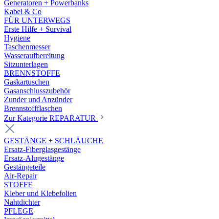
Generatoren + Powerbanks
Kabel & Co
FÜR UNTERWEGS
Erste Hilfe + Survival
Hygiene
Taschenmesser
Wasseraufbereitung
Sitzunterlagen
BRENNSTOFFE
Gaskartuschen
Gasanschlusszubehör
Zunder und Anzünder
Brennstoffflaschen
Zur Kategorie REPARATUR
GESTÄNGE + SCHLÄUCHE
Ersatz-Fiberglasgestänge
Ersatz-Alugestänge
Gestängeteile
Air-Repair
STOFFE
Kleber und Klebefolien
Nahtdichter
PFLEGE