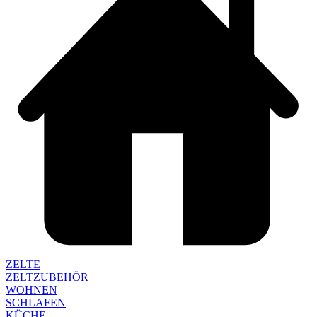
ZELTE
ZELTZUBEHÖR
WOHNEN
SCHLAFEN
KÜCHE