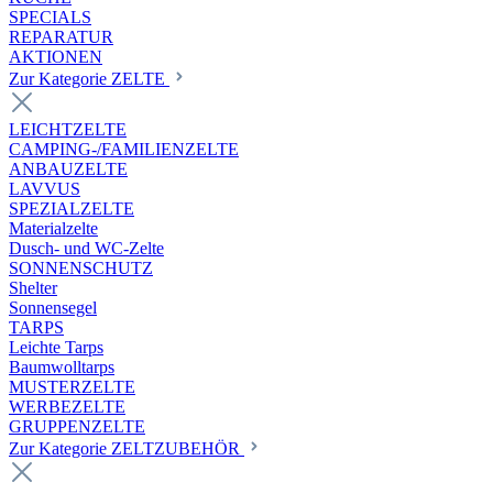
SPECIALS
REPARATUR
AKTIONEN
Zur Kategorie ZELTE
LEICHTZELTE
CAMPING-/FAMILIENZELTE
ANBAUZELTE
LAVVUS
SPEZIALZELTE
Materialzelte
Dusch- und WC-Zelte
SONNENSCHUTZ
Shelter
Sonnensegel
TARPS
Leichte Tarps
Baumwolltarps
MUSTERZELTE
WERBEZELTE
GRUPPENZELTE
Zur Kategorie ZELTZUBEHÖR