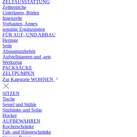
ZELTAUSSTATTUNG
Zeltteppiche
Unterlagen, Böden
Innenzelte
Vorbauten, Annex
sonstige Ergänzungen
FÜR AUF- UND ABBAU
Heringe
Seile
Abspannzubehör
Aufstellstangen und -sets
Werkzeug
PACKSÄCKE
ZELTPUMPEN
Zur Kategorie WOHNEN
SITZEN
Tische
Sessel und Stühle
Sitzbänke und Sofas
Hocker
AUFBEWAHREN
Kocherschränke
Falt- und Hängeschränke